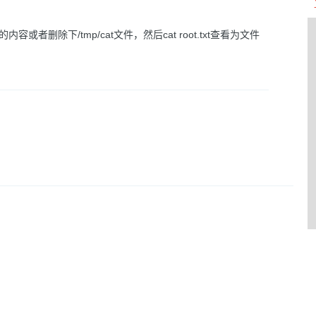
容或者删除下/tmp/cat文件，然后cat root.txt查看为文件