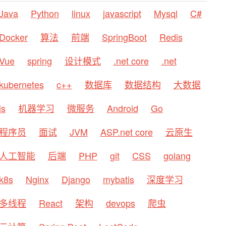
Java
Python
linux
javascript
Mysql
C#
Docker
算法
前端
SpringBoot
Redis
Vue
spring
设计模式
.net core
.net
kubernetes
c++
数据库
数据结构
大数据
js
机器学习
微服务
Android
Go
程序员
面试
JVM
ASP.net core
云原生
人工智能
后端
PHP
git
CSS
golang
k8s
Nginx
Django
mybatis
深度学习
多线程
React
架构
devops
爬虫