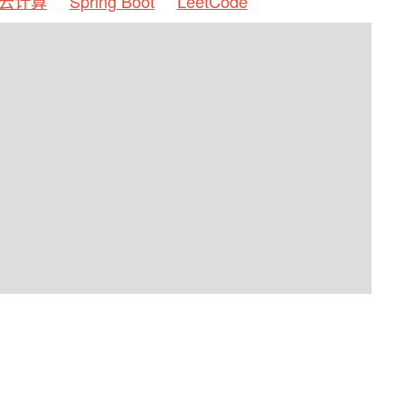
云计算
Spring Boot
LeetCode