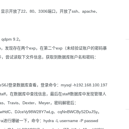
.197，显示开放了22、80、3306端口，开放了ssh、apache、
pm 9.2。
可利用的exp，发现存在两个exp，在第二个exp（未经验证账户的密码暴
s.yml文件，尝试读取下文件信息，获取到数据库账户名和密码：
6J登录数据库查看，登录命令：mysql -h192.168.100.197
pm、staff，在数据库中查找信息，最后在staff数据库中发现管理人
Travis、Dexter、Meyer，密码解密后：
ewHdC、DJceVy98W28Y7wLg、cqNnBWCByS2DuJSy。
爆破一下，命令：hydra -L username -P passwd