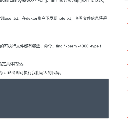
/DJceVy98W28Y7wLg、dexter/7ZwV4qtg42cmUXGX。
ser.txt、在dexter账户下发现note.txt，查看文件信息获得
都有哪些，命令：find / -perm -4000 -type f
令未指定具体路径。
的cat命令即可执行我们写入的代码。