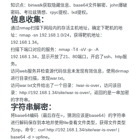
知识点：binwalk获取隐藏信息、base64文件解密、john爆破
密码、考拉兹猜想、rpyc提权、lxd提权。
信息收集：
通过nmap扫描下网段内的存活主机地址，确定下靶机的地
址：nmap -sn 192.168.1.0/24，获得靶机地址：
192.168.1.34。
扫描下端口对应的服务：nmap -T4 -sV -p- -A
192.168.1.34，显示开放了21、80端口，开启了ssh、http服
务。
访问web服务并检查源代码信息未发现有效信息，使用dirmap
进行目录扫描，发现war.txt。
访问war.txt文件给出了一个目录：/war-is-over，访问该目
录：http://192.168.1.34/site/war-is-over/，返回的是一串加密
的字符串。
字符串解密：
将base64编码（最后存在=，猜测应该是base64）的字符串
进行解码保存到本地并使用file查看文件类型，获得文件类型
为zip，命令：curl http://192.168.1.34/site/war-is-over/ |
base64 -d > upfine。