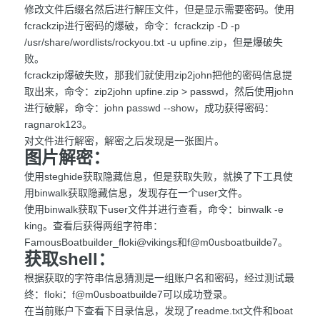
修改文件后缀名然后进行解压文件，但是显示需要密码。使用
fcrackzip进行密码的爆破，命令：fcrackzip -D -p
/usr/share/wordlists/rockyou.txt -u upfine.zip，但是爆破失
败。
fcrackzip爆破失败，那我们就使用zip2john把他的密码信息提
取出来，命令：zip2john upfine.zip > passwd，然后使用john
进行破解，命令：john passwd --show，成功获得密码：
ragnarok123。
对文件进行解密，解密之后发现是一张图片。
图片解密：
使用steghide获取隐藏信息，但是获取失败，就换了下工具使
用binwalk获取隐藏信息，发现存在一个user文件。
使用binwalk获取下user文件并进行查看，命令：binwalk -e
king。查看后获得两组字符串：
FamousBoatbuilder_floki@vikings和f@m0usboatbuilde7。
获取shell：
根据获取的字符串信息猜测是一组账户名和密码，经过测试最
终：floki：f@m0usboatbuilde7可以成功登录。
在当前账户下查看下目录信息，发现了readme.txt文件和boat