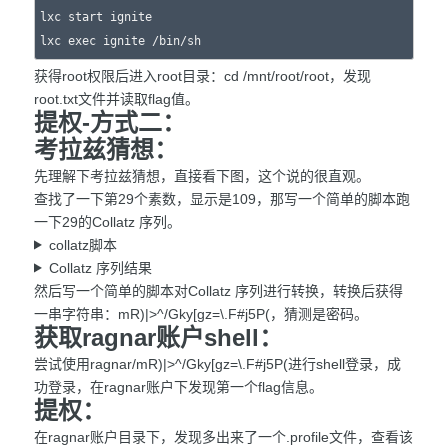
lxc start ignite

lxc exec ignite /bin/sh
获得root权限后进入root目录：cd /mnt/root/root，发现
root.txt文件并读取flag值。
提权-方式二：
考拉兹猜想：
先理解下考拉兹猜想，直接看下图，这个说的很直观。
查找了一下第29个素数，显示是109，那写一个简单的脚本跑
一下29的Collatz 序列。
collatz脚本
Collatz 序列结果
然后写一个简单的脚本对Collatz 序列进行转换，转换后获得
一串字符串：mR)|>^/Gky[gz=\.F#j5P(，猜测是密码。
获取ragnar账户shell：
尝试使用ragnar/mR)|>^/Gky[gz=\.F#j5P(进行shell登录，成
功登录，在ragnar账户下发现第一个flag信息。
提权：
在ragnar账户目录下，发现多出来了一个.profile文件，查看该