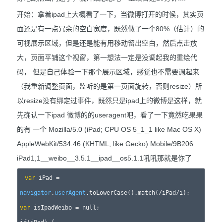
开始：拿着ipad上大概看了一下，当微博打开的时候，其实页
面还是有一点冗余的空白宽度，既然做了一个80%（估计）的
可视展示区域，但是还是能有用移动留出空白，然后点击放
大，页面平铺这个视窗，第一想法一定是没调起我的重绘代
码， 但是自己体验一下那个展示区域，感觉也不需要调起来
（我重新调整页面，监听的是第一页面旋转，否则resize）所
以resize没有绑定过事件，既然只是ipad上的微博是这样，就
先确认一下ipad 微博的的useragent吧，看了一下竟然吃果果
的有 一个 Mozilla/5.0 (iPad; CPU OS 5_1_1 like Mac OS X)
AppleWebKit/534.46 (KHTML, like Gecko) Mobile/9B206
iPad1,1__weibo__3.5.1__ipad__os5.1.1吼吼那就是你了
var
 iPad = 
navigator
.
userAgent
var
 isIpadWeibo = null;
