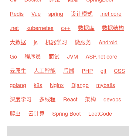
Redis
Vue
spring
设计模式
.net core
.net
kubernetes
c++
数据库
数据结构
大数据
js
机器学习
微服务
Android
Go
程序员
面试
JVM
ASP.net core
云原生
人工智能
后端
PHP
git
CSS
golang
k8s
Nginx
Django
mybatis
深度学习
多线程
React
架构
devops
爬虫
云计算
Spring Boot
LeetCode