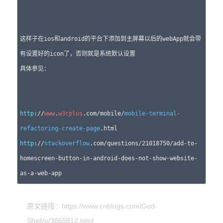
这样子在ios和android的平台下添加到主屏幕以后的webApp就会带
有设置好的icon了，否则就是系统默认设置

具体参见：

http
://
www
.
w3cplus
.com/mobile/
mobile-terminal-
refactoring-create-page
http
://
stackoverflow
.com/questions/21018750/add-to-
homescreen-button-in-android-does-not-show-website-
as-a-web-app
原文链接：https://www.cnblogs.com/God-
Shell/p/3865812.html