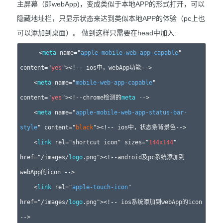
主屏幕（即webApp)，变成类似于本地APP的形式打开，可以
隐藏地址栏，只显示状态来达到类似本地APP的体验（pc上也
可以添加到桌面）。 做到这样只需要在head中加入:
    <
meta
 name="
apple-
mobile-web-app-capable
" 
content="
yes
"><!-- ios中，webApp功能-->

    <
meta
 name="
mobile-web-app-capable
" 
content="
yes
"><!--chrome检测的
meta
 -->

    <
meta
 name="
apple-mobile-web-app-status-bar-
style
" content="
black
"><!-- ios中，状态条背景色-->

    <
link
 rel="shortcut icon" sizes="
144x144
" 
href="/images/
logo
.png"><!--android及pc系统添加到
webApp的icon -->

    <
link
 rel="
apple-touch-icon
" 
href="/images/
logo
.png"><!-- ios系统添加到webApp的icon 
-->
