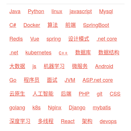
Java
Python
linux
javascript
Mysql
C#
Docker
算法
前端
SpringBoot
Redis
Vue
spring
设计模式
.net core
.net
kubernetes
c++
数据库
数据结构
大数据
js
机器学习
微服务
Android
Go
程序员
面试
JVM
ASP.net core
云原生
人工智能
后端
PHP
git
CSS
golang
k8s
Nginx
Django
mybatis
深度学习
多线程
React
架构
devops