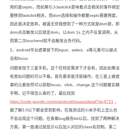
用的是zepto，而如果引入fastclick意味着点击相关的事件绑定
要移到fastclick相关，而dom选择和操作都要zepto需要两套，
因此我决定放弃。被逼无奈我想到了一种方式就是dom锁，即
dom点击触发以后锁定dom，让dom 1s 之内不反复调用，从
而第二次touchend就不会触发业务代码。
2、android平台遮罩层下的input、select、a等元素可以被点
击和focus
问题发现于三星手机，这个在特定需求下才会有，因此如果没
有类似问题的可以不看。首先需求是浮层操作，在三星上被遮
罩的元素依然可以获取focus、click、change.这个问题着实棘
手啊，记不得怎么查的了，最后找到
https://code.google.com/p/android/issues/detail?id=6721
，
据了解3.0以下都会受到影响，在我测试的小米手机上怎么也
不会出现这个问题。在查看bug报告list以后，找到了两种解决
方案，第一是通过层显示以后加入对应的class名控制，第二