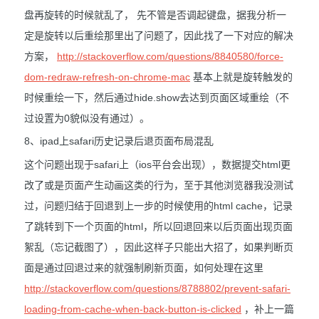
盘再旋转的时候就乱了， 先不管是否调起键盘，据我分析一
定是旋转以后重绘那里出了问题了，因此找了一下对应的解决
方案，
http://stackoverflow.com/questions/8840580/force-
dom-redraw-refresh-on-chrome-mac
基本上就是旋转触发的
时候重绘一下，然后通过hide.show去达到页面区域重绘（不
过设置为0貌似没有通过）。
8、ipad上safari历史记录后退页面布局混乱
这个问题出现于safari上（ios平台会出现），数据提交html更
改了或是页面产生动画这类的行为，至于其他浏览器我没测试
过，问题归结于回退到上一步的时候使用的html cache，记录
了跳转到下一个页面的html，所以回退回来以后页面出现页面
絮乱（忘记截图了），因此这样子只能出大招了，如果判断页
面是通过回退过来的就强制刷新页面，如何处理在这里
http://stackoverflow.com/questions/8788802/prevent-safari-
loading-from-cache-when-back-button-is-clicked
，补上一篇