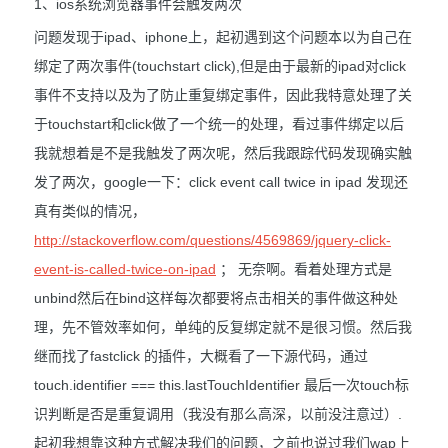
1、ios系统浏览器事件会触发两次
问题发现于ipad、iphone上，起初遇到这个问题本以为自己在
绑定了两次事件(touchstart click),但是由于最新的ipad对click
事件不支持以及为了防止重复绑定事件，因此我特意处理了关
于touchstart和click做了一个统一的处理，看过事件绑定以后
我就想着是不是我触发了两次呢，然后我跟踪代码发现确实触
发了两次，google一下：click event call twice in ipad 发现还
真有类似的情况，
http://stackoverflow.com/questions/4569869/jquery-click-
event-is-called-twice-on-ipad
； 无奈啊。看着处理方式是
unbind然后在bind这样每次都要将点击相关的事件做这种处
理，先不管效率如何，单纯的反复绑定就不是很习惯。然后我
继而找了fastclick 的插件，大概看了一下源代码，通过
touch.identifier === this.lastTouchIdentifier 最后一次touch标
识判断是否是重复调用（我没有那么高深，以前没注意过）.
起初我想靠这种方式解决我们的问题，之前也说过我们wap上