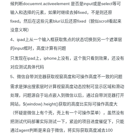
候判断docuemnt.activeelement 是否是input或是select等可
输入和选择的元素，如果时继续去掉fixed，不是则还原
fixed。然后在这些元素blur以后还原fixed（貌似scroll看起来
没意义啊）
4、ipad上从一个输入框获取焦点的状态切换到另一个遮罩层
的input框时，高度计算有问题
只发现在ipad上，iphone上没有，这个我只看到效果，还没有
对应测试具体代码
5、微信自带浏览器获取视窗高度和可操作高度不一致的问题
需求是弹出搜索层时计算视窗高度动态控制可显示区域和滑动
处理，问题源自于站点嵌入到微信以后，通过自带浏览器打开
网站，$(window).height()获取的高度比实际可操作高度大
（怀疑是微信上有个壳，壳上有一个可操作菜单），虽然没有
把测试代码部署实际测试一下，紧迫的项目进度催促下，只能
通过agent判断是来自于微信，将实际获取高度减去100