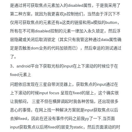
是通过将可获取焦点元素加入的disabled属性，于是我采用了
第二种方案，就因为我更喜欢js控制他们，当然由于浮沉下不
仅用可获取焦点的元素还有a这类的链接和用a模拟的button，
所有在不可用disabled控制的元素一律加入永久锁定，然后浮
层隐藏或关闭后取消锁定（其实只有我管这种通过data属性确
定是否触发dom业务的代码加锁而已），然后幸运的测试通过
了。
3、android平台下获取光标的input在上下滚动的时候位于在
fixed元素上
问题依旧发现在三星自带浏览器上，获取焦点的input通过在
上下滚动的时候input focus 呈现在fixed的层上，这个确实很
让我郁闷， 三星不但在横屏调起时我各种苦恼，还出现很多
恶心的事情，在网上找一种解决方案就是input获取焦点以后
去掉fixed，因此在还没有事件代码之前我yy了一下,当页面
input获取焦点以后将fixed的层变为static，然后页面滚动的时