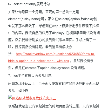
6、select-option的展现行为
如果让你隐藏一个元素，直观的第一想法一定是
element{dislay:none};嗯，那么在select的option上display貌
似就不那么奏效了，考虑到在wap上根据特定条件展现下拉框
中的内容，我很自然的应用了display，在模拟器里测试没有问
题，然后我就特别放心的放到测试版本里面。手机上看了一
眼，我擦竟然没有隐藏。看到这里有解决办
法：
http://stackoverflow.com/questions/9234830/how-to-
hide-a-option-in-a-select-menu-with-css
。虽然我没有亲
测，但是在chrome下option display:none 没有问题。
7、ios平台转屏页面紊乱问题
问题发现于ipad上，当页面反复旋转的时候自适应的页面出现
紊乱，如下图
很蹊跷就是当没有调起键盘的时候页面旋转正常，只有调起键