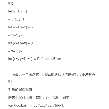
明：
let [x=1,y=x] = [];
// x=1; y=1
let [x=1,y=x] = [2];
// x=2; y=2
let [x=1,y=x] = [1,2];
// x=1; y=2
let [x=y,y=1] = []; // ReferenceError
上面最后一个表达式，因为x用到默认值是y时，y还没有声
明。
对象的解构赋值
解构不仅可以用于数组，还可以用于对象
var {foo,bar} = {foo:"aaa",bar:"bbb"};