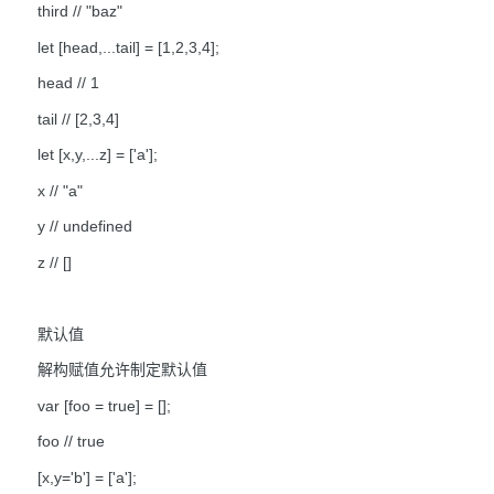
third // "baz"
let [head,...tail] = [1,2,3,4];
head // 1
tail // [2,3,4]
let [x,y,...z] = ['a'];
x // "a"
y // undefined
z // []
默认值
解构赋值允许制定默认值
var [foo = true] = [];
foo // true
[x,y='b'] = ['a'];