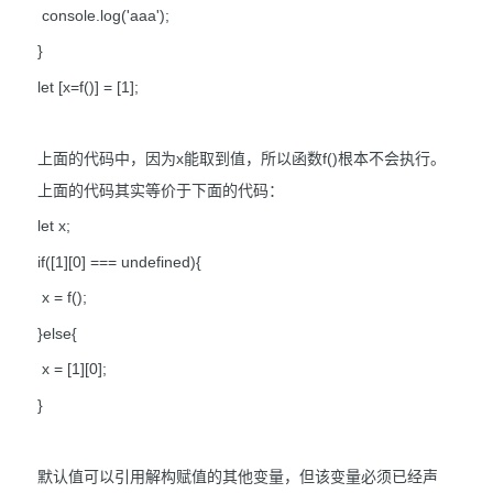
console.log('aaa');
}
let [x=f()] = [1];
上面的代码中，因为x能取到值，所以函数f()根本不会执行。
上面的代码其实等价于下面的代码：
let x;
if([1][0] === undefined){
x = f();
}else{
x = [1][0];
}
默认值可以引用解构赋值的其他变量，但该变量必须已经声