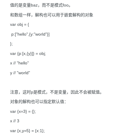
值的是变量baz，而不是模式foo。
和数组一样，解构也可以用于嵌套解构的对象
var obj = {
p:["hello",{y:"world"}]
};
var {p:[x,{y}]} = obj;
x // "hello"
y // "world"
注意，这时p是模式，不是变量，因此不会被赋值。
对象的解构也可以指定默认值：
var {x=3} = {};
x // 3
var {x,y=5} = {x:1};