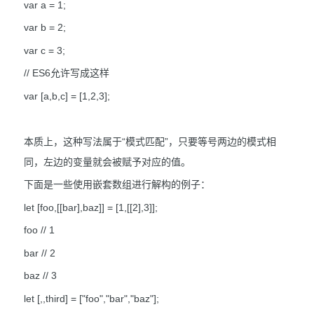
var a = 1;
var b = 2;
var c = 3;
// ES6允许写成这样
var [a,b,c] = [1,2,3];
本质上，这种写法属于“模式匹配”，只要等号两边的模式相
同，左边的变量就会被赋予对应的值。
下面是一些使用嵌套数组进行解构的例子：
let [foo,[[bar],baz]] = [1,[[2],3]];
foo // 1
bar // 2
baz // 3
let [,,third] = ["foo","bar","baz"];