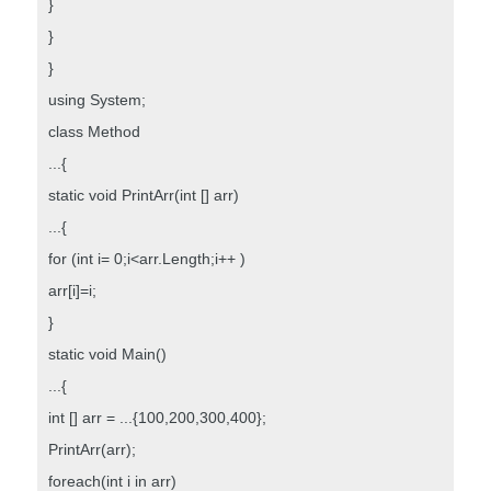
}
}
}
using System;
class Method
...{
static void PrintArr(int [] arr)
...{
for (int i= 0;i<arr.Length;i++ )
arr[i]=i;
}
static void Main()
...{
int [] arr = ...{100,200,300,400};
PrintArr(arr);
foreach(int i in arr)