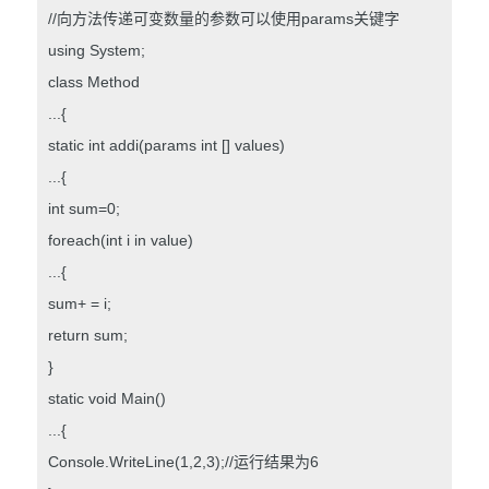
//向方法传递可变数量的参数可以使用params关键字
using System;
class Method
...{
static int addi(params int [] values)
...{
int sum=0;
foreach(int i in value)
...{
sum+ = i;
return sum;
}
static void Main()
...{
Console.WriteLine(1,2,3);//运行结果为6