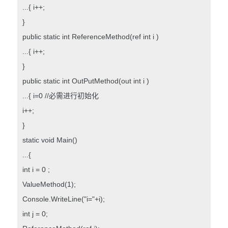
...{ i++;
}
public static int ReferenceMethod(ref int i )
...{ i++;
}
public static int OutPutMethod(out int i )
...{ i=0 //必需进行初始化
i++;
}
static void Main()
...{
int i = 0 ;
ValueMethod(1);
Console.WriteLine("i="+i);
int j = 0;