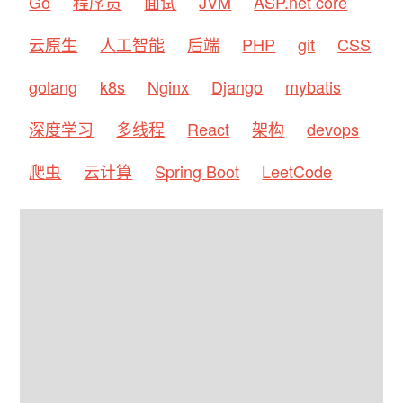
Go
程序员
面试
JVM
ASP.net core
云原生
人工智能
后端
PHP
git
CSS
golang
k8s
Nginx
Django
mybatis
深度学习
多线程
React
架构
devops
爬虫
云计算
Spring Boot
LeetCode