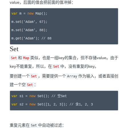
value，后面的值会把前面的值冲掉：
var
 m = 
new
 Map();

m.set(
'Adam', 67
);

m.set(
'Adam', 88
);

m.get(
'Adam'); 
//
 88
Set
和
类似，也是一组key的集合，但不存储value。由于
Set
Map
key不能重复，所以，在
中，没有重复的key。
Set
要创建一个
，需要提供一个
作为输入，或者直接创
Set
Array
建一个空
：
Set
var
 s1 = 
new
 Set(); 
//
 空Set
var
 s2 = 
new
 Set([1, 2, 3]); 
//
 含1, 2, 3
重复元素在
中自动被过滤：
Set