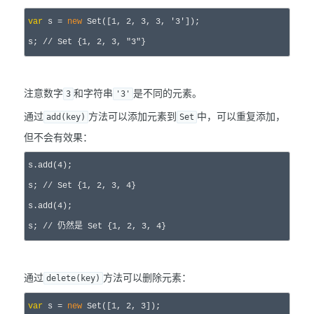
var
 s = 
new
 Set([1, 2, 3, 3, '3'
]);

s; 
//
 Set {1, 2, 3, "3"}
注意数字
和字符串
是不同的元素。
3
'3'
通过
方法可以添加元素到
中，可以重复添加，
add(key)
Set
但不会有效果：
s.add(4
);

s; 
//
 Set {1, 2, 3, 4}
s.add(4
);

s; 
//
 仍然是 Set {1, 2, 3, 4}
通过
方法可以删除元素：
delete(key)
var
 s = 
new
 Set([1, 2, 3
]);
