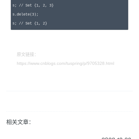
s; 
//
 Set {1, 2, 3}
s.
delete
(3
);

s; 
//
 Set {1, 2}
原文链接：
https://www.cnblogs.com/tuspring/p/9705328.html
相关文章：
2022-12-23