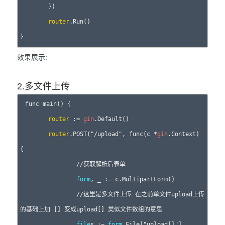
	})

router
.Run()

效果展示:
2.多文件上传
func main() {

router
 := 
gin
.Default()

router
.POST("/upload", func(c *
gin
.Context) 
{

		//获取解析后表单

form
, _ := c.MultipartForm()

		//这里是多文件上传 在之前单文件upload上传
的基础上加 [] 变成upload[] 类似文件数组的意思

file
s := 
form
.File["upload[]"]
