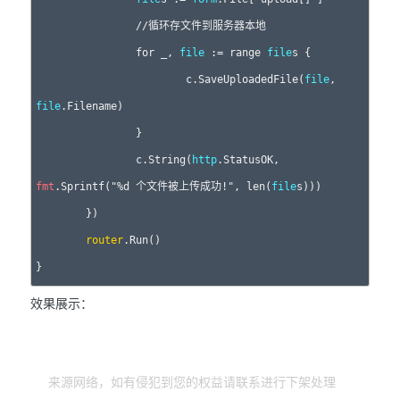
		//循环存文件到服务器本地

		for _, 
file
 := range 
file
s {

			c.SaveUploadedFile(
file
, 
file
.Filename)

		}

		c.String(
http
.StatusOK, 
fmt
.Sprintf("%d 个文件被上传成功!", len(
file
s)))

	})

router
.Run()

效果展示：
来源网络，如有侵犯到您的权益请联系进行下架处理