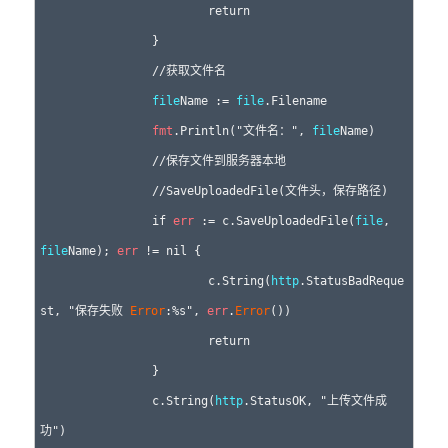
			return

		}

		//获取文件名

file
Name := 
file
.Filename

fmt
.Println("文件名：", 
file
Name)

		//保存文件到服务器本地

		//SaveUploadedFile(文件头，保存路径)

		if 
err
 := c.SaveUploadedFile(
file
, 
file
Name); 
err
 != nil {

			c.String(
http
.StatusBadReque
st, "保存失败 
Error
:%s", 
err
.
Error
())

			return

		}

		c.String(
http
.StatusOK, "上传文件成
功")
