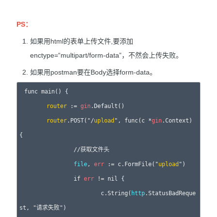
PS：
如果用html的表单上传文件,要添加
enctype=“multipart/form-data”，不然会上传失败。
如果用postman要在Body选择form-data。
func main() {

router
 := 
gin
.Default()

router
.POST("/
upload
", func(c *
gin
.Context) 
{

		//获取文件头

file
, 
err
 := c.FormFile("
upload
")

		if 
err
 != nil {

			c.String(
http
.StatusBadReque
st, "请求失败")
