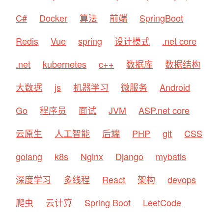
C#
Docker
算法
前端
SpringBoot
Redis
Vue
spring
设计模式
.net core
.net
kubernetes
c++
数据库
数据结构
大数据
js
机器学习
微服务
Android
Go
程序员
面试
JVM
ASP.net core
云原生
人工智能
后端
PHP
git
CSS
golang
k8s
Nginx
Django
mybatis
深度学习
多线程
React
架构
devops
爬虫
云计算
Spring Boot
LeetCode