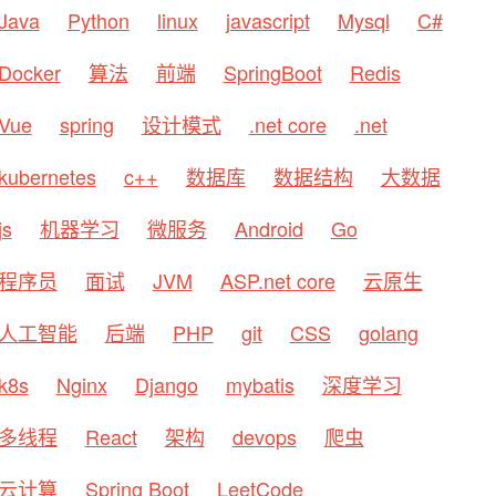
Java
Python
linux
javascript
Mysql
C#
Docker
算法
前端
SpringBoot
Redis
Vue
spring
设计模式
.net core
.net
kubernetes
c++
数据库
数据结构
大数据
js
机器学习
微服务
Android
Go
程序员
面试
JVM
ASP.net core
云原生
人工智能
后端
PHP
git
CSS
golang
k8s
Nginx
Django
mybatis
深度学习
多线程
React
架构
devops
爬虫
云计算
Spring Boot
LeetCode