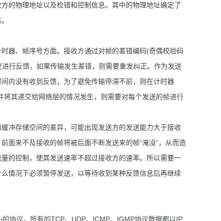
收方的物理地址以及检错和控制信息。其中的物理地址确定了
达。
时器、帧序号方面。接收方通过对帧的差错编码(奇偶校验码
送发进行反馈，如果传输发生差错，则需要重发纠正。作为发送
时间内没有收到反馈，为了避免传输停滞不前，则在计时器
帧并将其递交给网络层的情况发生，则需要对每个发送的帧进行
和缓冲存储空间的差异，可能出现发送方的发送能力大于接收
前面来不及接收的帧将被后面不断发送来的帧“淹没”，从而造
流量的控制，使其发送速率不超过接收方的速率。所以需要一
什么情况下必须暂停发送，以等待收到某种反馈信息后再继续
的协议。所有的TCP、UDP、ICMP、IGMP协议数据都以IP