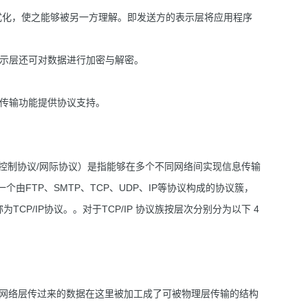
式化，使之能够被另一方理解。即发送方的表示层将应用程序
表示层还可对数据进行加密与解密。
件传输功能提供协议支持。
et Protocol，传输控制协议/网际协议）是指能够在多个不同网络间实现信息传输
一个由FTP、SMTP、TCP、UDP、IP等协议构成的协议簇，
TCP/IP协议。。对于TCP/IP 协议族按层次分别分为以下 4
传输，网络层传过来的数据在这里被加工成了可被物理层传输的结构