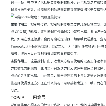
包——帧。帧中除了包括需要传输的数据外，还包括发送方和接
帧将发送到何处，检错和控制信息则是用来保证数据的无差错到
主要作用二
：控制帧传输。控制帧的传输主要体现在反馈重发、计
或 CRC 码)的检查，来判断帧在传输过程中是否出错，并向发
发，如果在发送帧后，会同时启动定时器，如果帧发送后在一定
Timeou后认为帧传输出错，自动重发。为了避免多次收到同一
编号，接收方以此来判断该帧是否重复接受了。
主要作用三
：流量控制。由于收发双方各自使用的设备工作速率
方接收能力的现象，此时若不对发送方的发送速率做适当的限制，
成帧的丢失而出错。由此可见，流量控制实际上是对发送方数据
些规则使得发送方知道在什么情况下可以接着发送下一帧，而在
发送。
TCP/IP——网络层
说到网络层不得不提的就是IP协议，它是TCP/IP协议族中最为核心