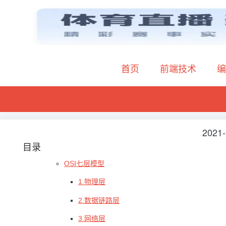
首页
前端技术
编
2021-
目录
OSI七层模型
1.物理层
2.数据链路层
3.网络层