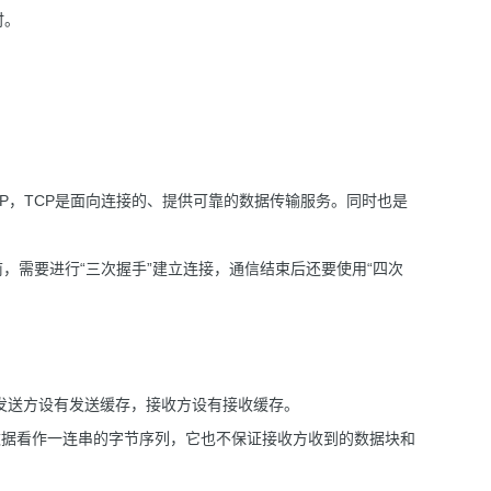
时。
协议，相对于UDP，TCP是面向连接的、提供可靠的数据传输服务。同时也是
前，需要进行“三次握手”建立连接，通信结束后还要使用“四次
，发送方设有发送缓存，接收方设有接收缓存。
仅把数据看作一连串的字节序列，它也不保证接收方收到的数据块和