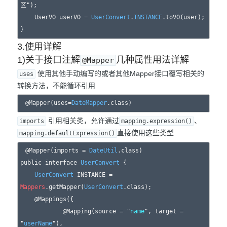
区");

    UserVO userVO = 
UserConvert
.
INSTANCE
.toVO(user);

3.使用详解
1)关于接口注解
几种属性用法详解
@Mapper
使用其他手动编写的或者其他Mapper接口覆写相关的
uses
转换方法，不能循环引用
@Mapper(uses=
DateMapper
引用相关类，允许通过
、
imports
mapping.expression()
直接使用这些类型
mapping.defaultExpression()
@Mapper(imports = 
DateUtil
.class)

public interface 
UserConvert
 {

UserConvert
 INSTANCE = 
Mappers
.getMapper(
UserConvert
.class);

    @Mappings({

            @Mapping(source = "
name
", target = 
"
userName
"),
