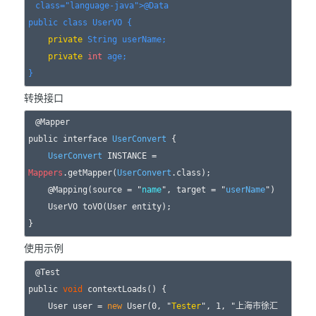
class="language-java">@Data

public 
class
 UserVO {

private
 String userName;

private
int
 age;

转换接口
@Mapper

public interface 
UserConvert
 {

UserConvert
 INSTANCE = 
Mappers
.getMapper(
UserConvert
.class);

    @Mapping(source = "
name
", target = "
userName
")

    UserVO toVO(User entity);

使用示例
@Test

public 
void
 contextLoads() {

    User user = 
new
 User(0, "
Tester
", 1, "上海市徐汇