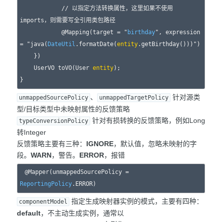
            // 以指定方法转换属性，这里如果不使用
imports，则需要写全引用类包路径

            @Mapping(target = "
birthday
", expression 
= "java(
DateUtil
.formatDate(
entity
.getBirthday()))")

    })

    UserVO toVO(User 
entity
);

、
针对源类
unmappedSourcePolicy
unmappedTargetPolicy
型/目标类型中未映射属性的反馈策略
针对有损转换的反馈策略，例如Long
typeConversionPolicy
转Integer
反馈策略主要有三种：
IGNORE
，默认值，忽略未映射的字
段。
WARN
，警告。
ERROR
，报错
@Mapper(unmappedSourcePolicy = 
ReportingPolicy
指定生成映射器实例的模式，主要有四种：
componentModel
default
，不主动生成实例，通常以