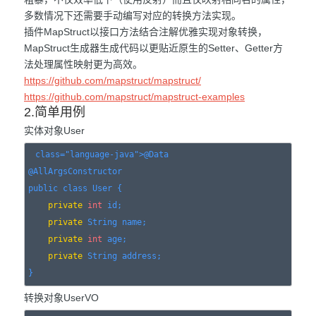
多数情况下还需要手动编写对应的转换方法实现。
插件MapStruct以接口方法结合注解优雅实现对象转换，
MapStruct生成器生成代码以更贴近原生的Setter、Getter方
法处理属性映射更为高效。
https://github.com/mapstruct/mapstruct/
https://github.com/mapstruct/mapstruct-examples
2.简单用例
实体对象User
class="language-java">@Data

@AllArgsConstructor

public 
class
 User {

private
int
 id;

private
 String name;

private
int
 age;

private
 String address;

转换对象UserVO