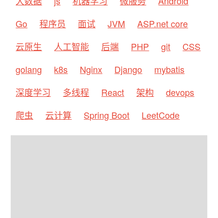
大数据
js
机器学习
微服务
Android
Go
程序员
面试
JVM
ASP.net core
云原生
人工智能
后端
PHP
git
CSS
golang
k8s
Nginx
Django
mybatis
深度学习
多线程
React
架构
devops
爬虫
云计算
Spring Boot
LeetCode