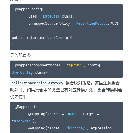
@MapperConfig(

        uses = 
DateUtil
.class,

        unmappedSourcePolicy = 
ReportingPolicy
.WARN

)

public interface UserConfig {

导入配置类
@Mapper(componentModel = "
spring
", config = 
UserConfig
集合映射策略，这里注意集合
collectionMappingStrategy
映射时，如果集合中的类型已有对应转换方法，集合转换时会
优先使用
@Mappings({

        @Mapping(source = "
name
", target = 
"
userName
"),

        @Mapping(target = "
birthday
", expression = 