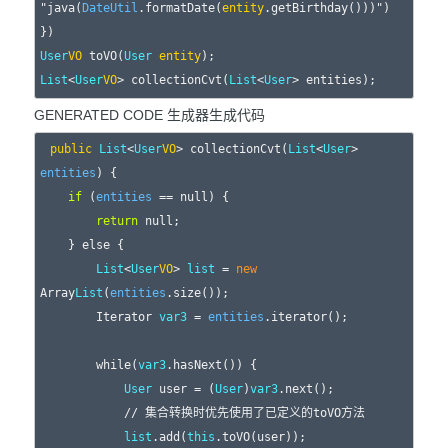
"java(
DateUtil
.formatDate(
entity
.getBirthday()))")

User
VO
 toVO(
User
entity
List
<
User
VO
> collectionCvt(
List
<
User
GENERATED CODE 生成器生成代码
public
List
<
User
VO
> collectionCvt(
List
<
User
> 
entities
) {

if
 (
entities
 == null) {

return
 null;

    } else {

List
<
User
VO
> 
list
 = 
new
Array
List
(
entities
.size());

        Iterator 
var3
 = 
entities
.iterator();

        while(
var3
.hasNext()) {

User
 user = (
User
)
var3
.next();

            // 集合转换时优先使用了已定义的toVO方法

list
.add(
this
.toVO(user));
