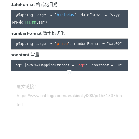
dateFormat
格式化日期
@Mapping(target = "
birthday
", dateFormat = "yyyy-
MM-dd 
HH
:
mm
numberFormat
数字格式化
@Mapping(target = "
price
constant
常量
age-java">@Mapping(target = "
age
原文链接：
https://www.cnblogs.com/anakinsky008/p/15513375.h
tml