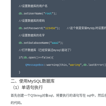
    //设置数据库的用户名

db
.setUserName("
root
");

    //设置数据库的密码

db
.setPassword("
123456
");    //这个就是安装MySQL时设置
    //设置数据库的名字

db
.setDatabaseName("
aaa2
");

    //打开数据库（已经安装过mysql驱动了）

    if(
db
.open()==false){

QMessageBox
::warning(this,"
waring
",
db
.lastError()
    }
二、使用MySQL数据库
（1）单语句执行
首先创建一个QString对象sql，将要执行的语句写在 sql中，然后创建
的代码。