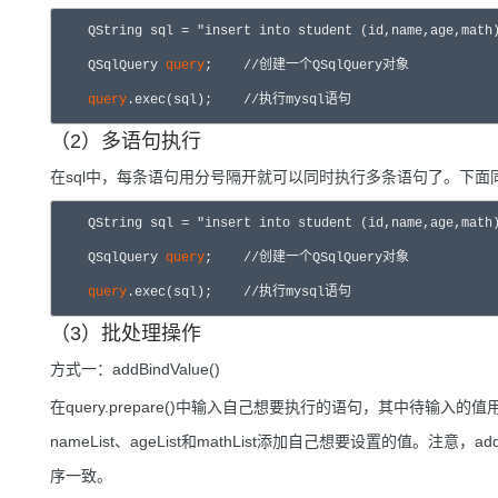
    QString sql = "insert into student (id,name,age,math) values 
    QSqlQuery 
query
;	//创建一个QSqlQuery对象

query
.exec(sql);    //执行mysql语句
（2）多语句执行
在sql中，每条语句用分号隔开就可以同时执行多条语句了。下
    QString sql = "insert into student (id,name,age,math
    QSqlQuery 
query
;	//创建一个QSqlQuery对象

query
.exec(sql);    //执行mysql语句
（3）批处理操作
方式一：addBindValue()
在query.prepare()中输入自己想要执行的语句，其中待输入的值用
nameList、ageList和mathList添加自己想要设置的值。注意，ad
序一致。