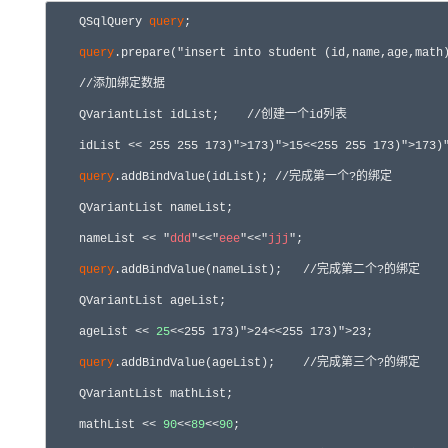
    QSqlQuery 
query
;

query
.prepare("insert into student (id,name,age,math) value
    //添加绑定数据

    QVariantList idList;    //创建一个id列表

    idList << 
25
5 
25
5 173)">173)">15<<
25
5 
25
5 173)">173)
query
.addBindValue(idList); //完成第一个?的绑定

    QVariantList nameList;

    nameList << "
ddd
"<<"
eee
"<<"
jjj
";

query
.addBindValue(nameList);   //完成第二个?的绑定

    QVariantList ageList;

    ageList << 
25
<<
25
5 173)">24<<
25
5 173)">23;

query
.addBindValue(ageList);    //完成第三个?的绑定

    QVariantList mathList;

    mathList << 
90
<<
89
<<
90
;
