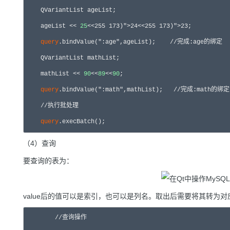
    QVariantList ageList;

    ageList << 
25
<<
25
5 173)">24<<
25
5 173)">23;

query
.bindValue(":age",ageList);    //完成:age的绑定

    QVariantList mathList;

    mathList << 
90
<<
89
<<
90
;

query
.bindValue(":math",mathList);   //完成:math的绑定

    //执行批处理

query
.execBatch();
（4）查询
要查询的表为：
value后的值可以是索引，也可以是列名。取出后需要将其转为
	//查询操作
