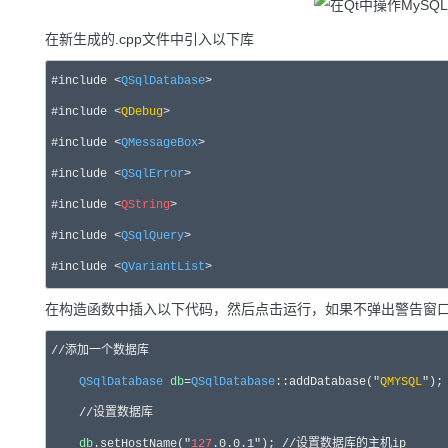
在新生成的.cpp文件中引入以下库
#include <
QSqlDatabase
>

#include <
QDebug
>

#include <
QMessageBox
>  

#include <
QSqlError
>    

#include <
QString
>

#include <
QSqlQuery
>

#include <
QVariantList
>
在构造函数中插入以下代码，然后点击运行，如果不弹出警告窗
//添加一个数据库

QSqlDatabase
db
=
QSqlDatabase
::addDatabase("
QMYSQL
")
    //设置数据库

db
.setHostName("
127
.0.0.1"); //设置数据库的主机ip
