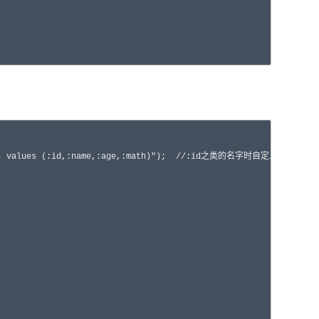
math) values (:id,:name,:age,:math)");  //:id之类的名字时自定义的 自己