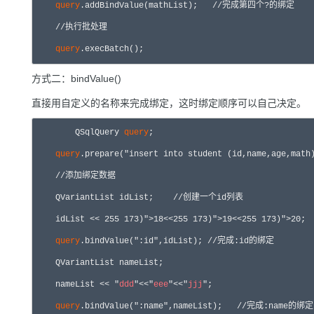
query
.addBindValue(mathList);   //完成第四个?的绑定

    //执行批处理

query
.execBatch();
方式二：bindValue()
直接用自定义的名称来完成绑定，这时绑定顺序可以自己决定。
	QSqlQuery 
query
;

query
.prepare("insert into student (id,name,age,
    //添加绑定数据

    QVariantList idList;    //创建一个id列表

    idList << 
25
5 173)">18<<
25
5 173)">19<<
25
5 173)">20;

query
.bindValue(":id",idList); //完成:id的绑定

    QVariantList nameList;

    nameList << "
ddd
"<<"
eee
"<<"
jjj
";

query
.bindValue(":name",nameList);   //完成:name的绑定
