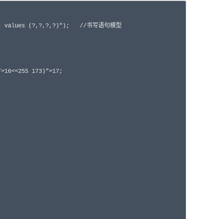
s (?,?,?,?)");	//书写语句模型

">16<<
25
5 173)">17;
