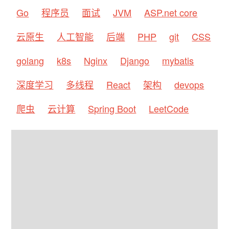
Go
程序员
面试
JVM
ASP.net core
云原生
人工智能
后端
PHP
git
CSS
golang
k8s
Nginx
Django
mybatis
深度学习
多线程
React
架构
devops
爬虫
云计算
Spring Boot
LeetCode