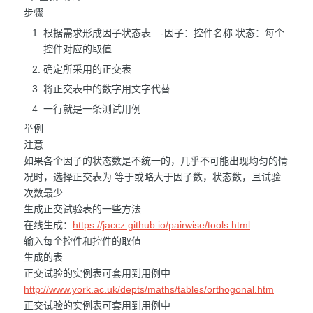
步骤
根据需求形成因子状态表—-因子：控件名称 状态：每个
控件对应的取值
确定所采用的正交表
将正交表中的数字用文字代替
一行就是一条测试用例
举例
注意
如果各个因子的状态数是不统一的，几乎不可能出现均匀的情
况时，选择正交表为 等于或略大于因子数，状态数，且试验
次数最少
生成正交试验表的一些方法
在线生成：
https://jaccz.github.io/pairwise/tools.html
输入每个控件和控件的取值
生成的表
正交试验的实例表可套用到用例中
http://www.york.ac.uk/depts/maths/tables/orthogonal.htm
正交试验的实例表可套用到用例中