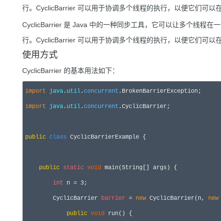
行。CyclicBarrier 可以用于协调多个线程的执行，以便它们
CyclicBarrier 是 Java 中的一种同步工具，它可以让
行。CyclicBarrier 可以用于协调多个线程的执行，以便它们
使用方式
CyclicBarrier 的基本用法如下：
import
java
.
util
.
concurrent
import
java
.
util
.
concurrent
.CyclicBarrier;

public
class
 CyclicBarrierExample {

public
static
void
 main(String[] args) {

int
 n = 3;

        CyclicBarrier 
barrier
 = 
new
 CyclicBarrier(n, 
new
public
void
 run() {
