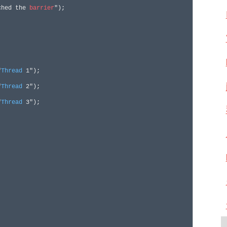
ched the 
barrier
");

"
Thread
 1");

"
Thread
 2");

"
Thread
 3");
