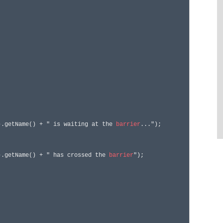
).getName() + " is waiting at the 
barrier
...");

).getName() + " has crossed the 
barrier
");
