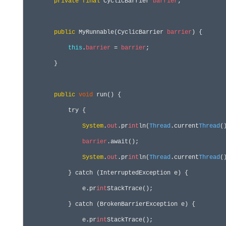
private
final
 CyclicBarrier 
barrier
;

public
 MyRunnable(CyclicBarrier 
barrier
) {

this
.
barrier
 = 
barrier
;

        }

public
void
 run() {

            try {

System
.
out
.pr
int
ln(
Thread
.current
Thread
(
barrier
.await();

System
.
out
.pr
int
ln(
Thread
.current
Thread
(
            } catch (InterruptedException e) {

                e.pr
int
StackTrace();

            } catch (BrokenBarrierException e) {

                e.pr
int
StackTrace();
