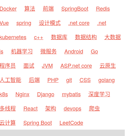
Docker
算法
前端
SpringBoot
Redis
Vue
spring
设计模式
.net core
.net
kubernetes
c++
数据库
数据结构
大数据
js
机器学习
微服务
Android
Go
程序员
面试
JVM
ASP.net core
云原生
人工智能
后端
PHP
git
CSS
golang
k8s
Nginx
Django
mybatis
深度学习
多线程
React
架构
devops
爬虫
云计算
Spring Boot
LeetCode