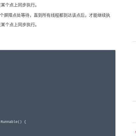
可以在某个点上同步执行。
多个线程在一个屏障点处等待，直到所有线程都到达该点后，才能继续执
可以在某个点上同步执行。
 Runnable() {
