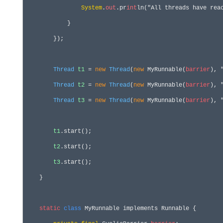
System
.
out
.pr
int
ln("All threads have rea
            }

        });

Thread
t1
 = 
new
Thread
(
new
 MyRunnable(
barrier
), 
Thread
t2
 = 
new
Thread
(
new
 MyRunnable(
barrier
), 
Thread
t3
 = 
new
Thread
(
new
 MyRunnable(
barrier
), 
t1
.start();

t2
.start();

t3
.start();

    }

static
class
 MyRunnable implements Runnable {
