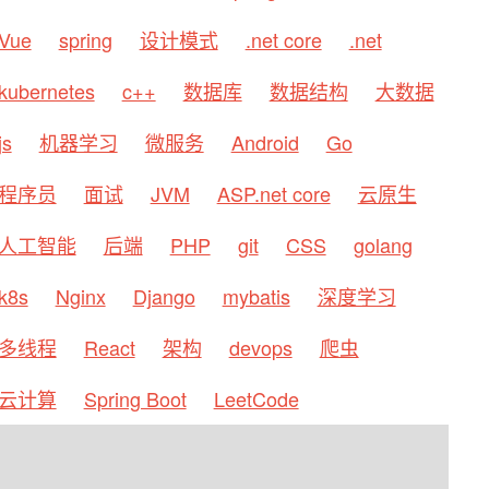
Vue
spring
设计模式
.net core
.net
kubernetes
c++
数据库
数据结构
大数据
js
机器学习
微服务
Android
Go
程序员
面试
JVM
ASP.net core
云原生
人工智能
后端
PHP
git
CSS
golang
k8s
Nginx
Django
mybatis
深度学习
多线程
React
架构
devops
爬虫
云计算
Spring Boot
LeetCode