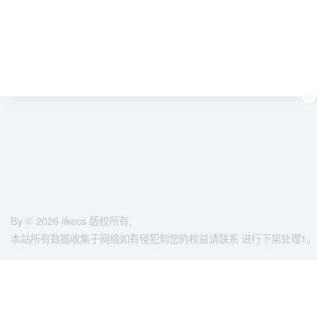
By © 2026
likecs
版权所有,
本站所有数据收集于网络如有侵犯到您的权益请联系 进行下架处理1。