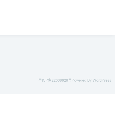
粤ICP备22038628号
Powered By WordPress