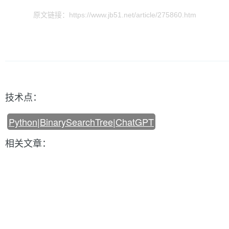
原文链接：https://www.jb51.net/article/275860.htm
技术点：
Python|BinarySearchTree|ChatGPT
相关文章：