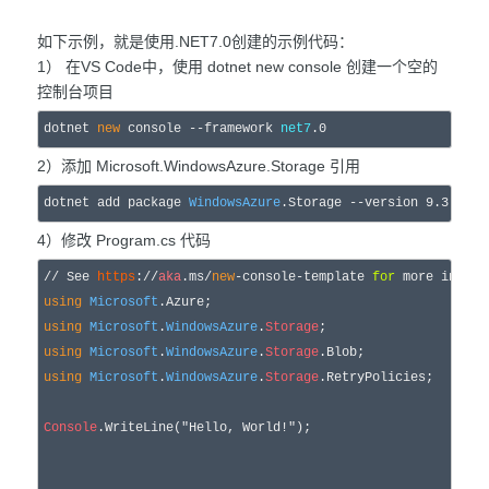
如下示例，就是使用.NET7.0创建的示例代码：
1） 在VS Code中，使用 dotnet new console 创建一个空的
控制台项目
dotnet 
new
 console --framework 
net7
.
0
2）添加 Microsoft.WindowsAzure.Storage 引用
dotnet add package 
WindowsAzure
.Storage --version 
9.3
.
3
4）修改 Program.cs 代码
//
 See 
https
://
aka
.ms/
new
-console-template
for
 more in
for
m
using
Microsoft
using
Microsoft
.
WindowsAzure
.
Storage
using
Microsoft
.
WindowsAzure
.
Storage
using
Microsoft
.
WindowsAzure
.
Storage
.RetryPolicies;

Console
.WriteLine(
"
Hello, World!
"
);
