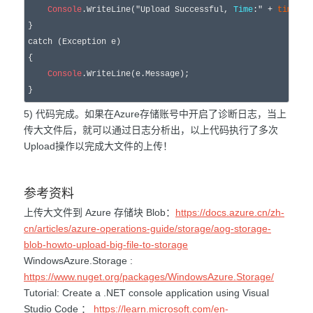
Console
.WriteLine(
"
Upload Successful, 
Time
:
"
 +
timer
.E
catch
 (Exception e)

{

Console
.WriteLine(e.Message);

}
5) 代码完成。如果在Azure存储账号中开启了诊断日志，当上
传大文件后，就可以通过日志分析出，以上代码执行了多次
Upload操作以完成大文件的上传！
参考资料
上传大文件到 Azure 存储块 Blob：
https://docs.azure.cn/zh-
cn/articles/azure-operations-guide/storage/aog-storage-
blob-howto-upload-big-file-to-storage
WindowsAzure.Storage :
https://www.nuget.org/packages/WindowsAzure.Storage/
Tutorial: Create a .NET console application using Visual
Studio Code ：
https://learn.microsoft.com/en-