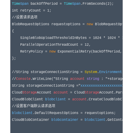
Time
Span
 backOffPeriod 
= 
Time
Span
.FromSeconds(
2
int
 retryCount = 
1
//
设置请求选项
BlobRequestOptions requestoptions = 
new
 BlobRequestOptions(
{

    SingleBlobUploadThresholdInBytes 
= 
1024
 * 
1024
 * 
10
, 
/
    ParallelOperationThreadCount = 
12
,

    RetryPolicy 
= 
new
 ExponentialRetry(backOffPeriod, retry
};

//
String storageConnectionString = 
System
.
Environment
.Get
E
//
Console
.WriteLine("String 
account
string
 : "+storageConn
String storageConnectionString =
"
xxxxxxxxxxxxxxxxxxxxxxxxx
Cloud
Storage
Account 
account
=
 Cloud
Storage
Account.Parse(st
CloudBlobClient 
blobclient
=
account
//
设置客户端默认请求选项
blobclient
.DefaultRequestOptions =
 requestoptions;

CloudBlobContainer 
blobcontainer
= 
blobclient
.GetContainer