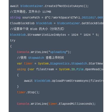
await
blobcontainer
//
文件路径，文件大小 117MB
string
 sourcePath = 
@"
C:\WorkSpace\ETW\1.
20211017
.
060119_0
CloudBlockBlob 
blockblob
= 
blobcontainer
.GetBlockBlobRefer
//
设置单个块 Blob 的大小（分块方式）
blockblob
.StreamWriteSizeInBytes = 
1024
 * 
1024
 * 
5
try
{

Console
.WriteLine(
"
uploading
"
);

//
使用 
Stopwatch
 查看上传时间
var
timer
 =
System
.
Diagnostics
.
Stopwatch
.StartNew();

using
 (
var
 filestream =
System
.
IO
.
File
.OpenRead(sourceP
    {

await
blockblob
.UploadFromStreamAsync(filestream);

    }

timer
.Stop();

Console
.WriteLine(
timer
.ElapsedMilliseconds);
