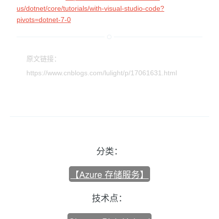
us/dotnet/core/tutorials/with-visual-studio-code?
pivots=dotnet-7-0
原文链接：
https://www.cnblogs.com/lulight/p/17061631.html
分类：
【Azure 存储服务】
技术点：