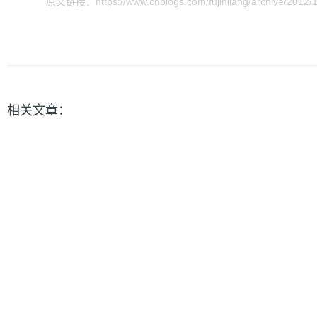
原文链接：https://www.cnblogs.com/fujinliang/archive/2012/1
相关文章：