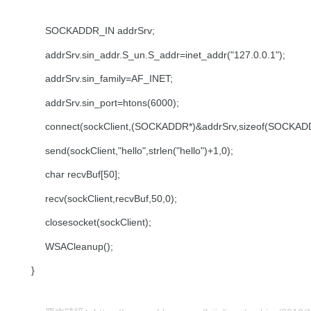
SOCKADDR_IN addrSrv;
addrSrv.sin_addr.S_un.S_addr=inet_addr("127.0.0.1");
addrSrv.sin_family=AF_INET;
addrSrv.sin_port=htons(6000);
connect(sockClient,(SOCKADDR*)&addrSrv,sizeof(SOCKADD
send(sockClient,"hello",strlen("hello")+1,0);
char recvBuf[50];
recv(sockClient,recvBuf,50,0);
closesocket(sockClient);
WSACleanup();
}