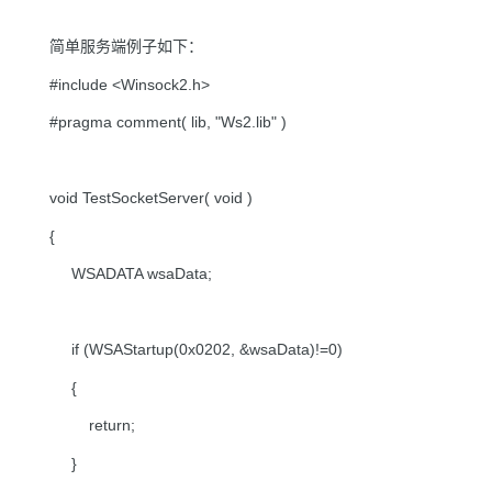
简单服务端例子如下：
#include <Winsock2.h>
#pragma comment( lib, "Ws2.lib" )
void TestSocketServer( void )
{
WSADATA wsaData;
if (WSAStartup(0x0202, &wsaData)!=0)
{
return;
}