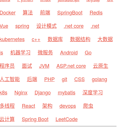
Docker
算法
前端
SpringBoot
Redis
Vue
spring
设计模式
.net core
.net
kubernetes
c++
数据库
数据结构
大数据
js
机器学习
微服务
Android
Go
程序员
面试
JVM
ASP.net core
云原生
人工智能
后端
PHP
git
CSS
golang
k8s
Nginx
Django
mybatis
深度学习
多线程
React
架构
devops
爬虫
云计算
Spring Boot
LeetCode