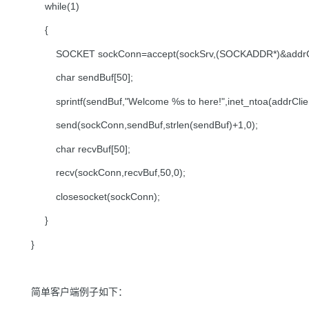
while(1)
{
SOCKET sockConn=accept(sockSrv,(SOCKADDR*)&addrCli
char sendBuf[50];
sprintf(sendBuf,"Welcome %s to here!",inet_ntoa(addrClien
send(sockConn,sendBuf,strlen(sendBuf)+1,0);
char recvBuf[50];
recv(sockConn,recvBuf,50,0);
closesocket(sockConn);
}
}
简单客户端例子如下：