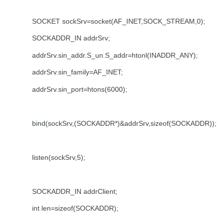
SOCKET sockSrv=socket(AF_INET,SOCK_STREAM,0);
SOCKADDR_IN addrSrv;
addrSrv.sin_addr.S_un.S_addr=htonl(INADDR_ANY);
addrSrv.sin_family=AF_INET;
addrSrv.sin_port=htons(6000);
bind(sockSrv,(SOCKADDR*)&addrSrv,sizeof(SOCKADDR));
listen(sockSrv,5);
SOCKADDR_IN addrClient;
int len=sizeof(SOCKADDR);