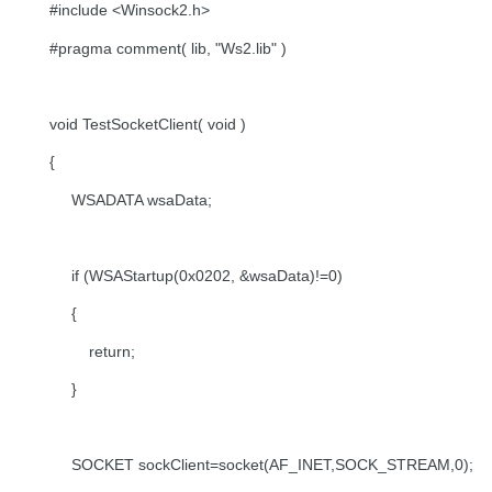
#include <Winsock2.h>
#pragma comment( lib, "Ws2.lib" )
void TestSocketClient( void )
{
WSADATA wsaData;
if (WSAStartup(0x0202, &wsaData)!=0)
{
return;
}
SOCKET sockClient=socket(AF_INET,SOCK_STREAM,0);