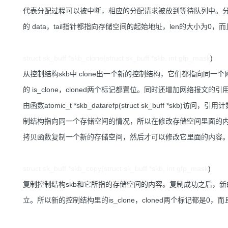
代表分配过程可以被中断，相应的分配请求被放到等待队列中。分配
的 data，tail指针都指向存储空间的起始地址，len的大小为0，而且 
struct sk_buff *skb_clone(struct sk_buff *skb, int gfp_mask
)
从控制结构skb中 clone出一个新的控制结构，它们都指向同一
的 is_clone，cloned两个标记都置位。同时还增加网络
由函数atomic_t *skb_datarefp(struct sk_buff 
制结构指向同一个存储空间的情况，所以在修改存储空间里面的内
拷贝函数复制一个新的存储空间，然后才可以修改它里面的内容
struct sk_buff *skb_copy(struct sk_buff *skb, int gfp_mask
)
复制控制结构skb和它所指的存储空间的内容。复制成功之后，
立。所以新的控制结构里的is_clone，cloned两个标记都是0