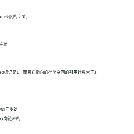
len长度的空隙。
填充值。
cloned标记是1，而且它指向的存储空间的引用计数大于1。
中做异步处
一个双向链表的