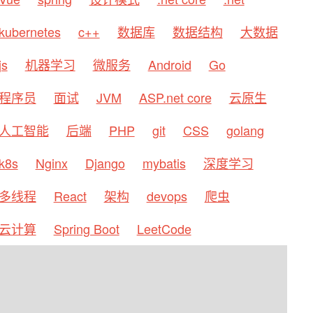
kubernetes
c++
数据库
数据结构
大数据
js
机器学习
微服务
Android
Go
程序员
面试
JVM
ASP.net core
云原生
人工智能
后端
PHP
git
CSS
golang
k8s
Nginx
Django
mybatis
深度学习
多线程
React
架构
devops
爬虫
云计算
Spring Boot
LeetCode