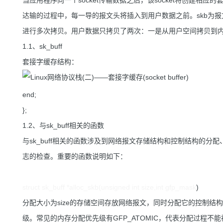
当应用程序向一个socket传输数据之后，该socket将创建
达输的过程中，每一导的报文头将插入到用户数据之前。skb为
进行多次拷贝。用户数据只拷贝了两次：一是从用户空间拷贝到
1.1、sk_buff
套接字缓存结构：
end;
};
1.2、与sk_buff相关的函数
与sk_buff相关的函数涉及到网络报文存储结构和控制结构的
志的检查。重要的函数说明如下：
struct sk_buff *alloc_skb(unsigned int size,int gfp_mask
)
分配大小为size的存储空间存放网络报文，同时分配它的控制结构。s
级。常见的内存分配优先级有GFP_ATOMIC，代表分配过程不能