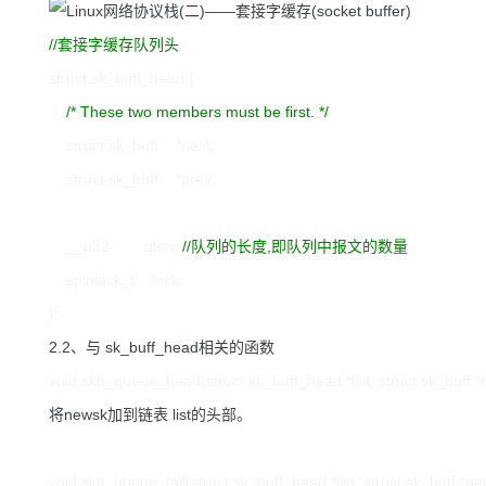
//
套接字缓存队列头
struct
sk_buff_head {
/*
These two members must be first.
*/
struct
sk_buff
*
next;
struct
sk_buff
*
prev;
__u32 qlen;
//
队列的长度,即队列中报文的数量
spinlock_t
lock
;
};
2.2、与 sk_buff_head相关的函数
void skb_queue_head(struct sk_buff_head *list, struct sk_buff 
将newsk加到链表 list的头部。
void skb_queue_tail(struct sk_buff_head *list, struct sk_buff *n