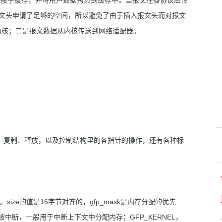
相应的套接字缓存，并将用户数据拷贝到缓存中。当报文在各协议层传
报文头申请了足够的空间，所以避免了由于插入报文头而对报文
内核；二是报文数据从内核传送到网络适配器。
分配、复制、释放，以及控制结构里的各指针的操作，还有各种标
ize的值是16字节对齐的，gfp_mask是内存分配的优先
被中断，一般用于中断上下文中分配内存；GFP_KERNEL，