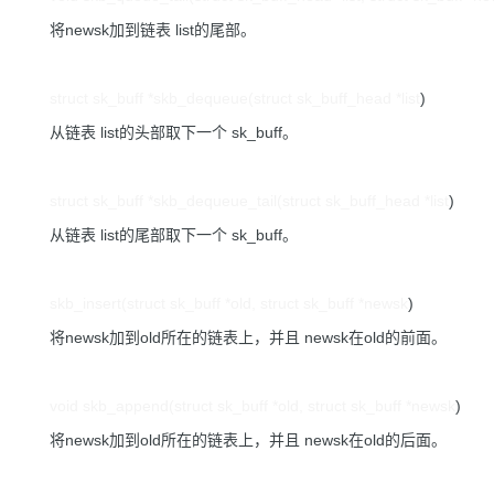
将newsk加到链表 list的尾部。
struct sk_buff *skb_dequeue(struct sk_buff_head *list
)
从链表 list的头部取下一个 sk_buff。
struct sk_buff *skb_dequeue_tail(struct sk_buff_head *list
)
从链表 list的尾部取下一个 sk_buff。
skb_insert(struct sk_buff *old, struct sk_buff *newsk
)
将newsk加到old所在的链表上，并且 newsk在old的前面。
void skb_append(struct sk_buff *old, struct sk_buff *newsk
)
将newsk加到old所在的链表上，并且 newsk在old的后面。