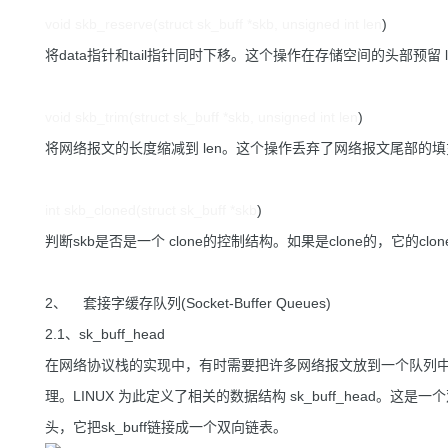
void skb_reserve(struct sk_buff *skb, unsigned int len
)
将data指针和tail指针同时下移。这个操作在存储空间的头部预留 
void skb_trim(struct sk_buff *skb, unsigned int len
)
将网络报文的长度缩减到 len。这个操作丢弃了网络报文尾部的
int skb_cloned(struct sk_buff *skb
)
判断skb是否是一个 clone的控制结构。如果是clone的，它的
2、 套接字缓存队列(Socket-Buffer Queues)
2.1、sk_buff_head
在网络协议栈的实现中，有时需要把许多网络报文放到一个队列
理。LINUX 为此定义了相关的数据结构 sk_buff_head。这是
头，它把sk_buff链接成一个双向链表。