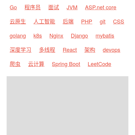
Go
程序员
面试
JVM
ASP.net core
云原生
人工智能
后端
PHP
git
CSS
golang
k8s
Nginx
Django
mybatis
深度学习
多线程
React
架构
devops
爬虫
云计算
Spring Boot
LeetCode