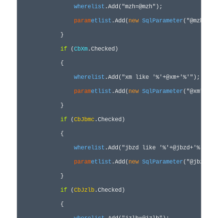
wherelist
.Add(
"
mzh=@mzh
"
);

param
etlist
.Add(
new
SqlParameter
(
"
@mzh
"
, 
T
            }

if
 (
CbXm
.Checked)

            {

wherelist
.Add(
"
xm like '%'+@xm+'%'
"
);

param
etlist
.Add(
new
SqlParameter
(
"
@xm
"
, 
Tb
            }

if
 (
CbJbmc
.Checked)

            {

wherelist
.Add(
"
jbzd like '%'+@jbzd+'%'
"
);

param
etlist
.Add(
new
SqlParameter
(
"
@jbzd
"
, 
            }

if
 (
CbJzlb
.Checked)

            {
