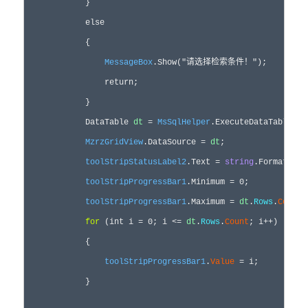
            }

else
            {

MessageBox
.Show(
"
请选择检索条件！
"
);

return
;

            }

            DataTable 
dt
=
MsSqlHelper
.ExecuteDataTable(sq
MzrzGridView
.DataSource 
=
dt
;

toolStripStatusLabel2
.Text 
= 
string
.Format(
"
共
toolStripProgressBar1
.Minimum 
= 
0
;

toolStripProgressBar1
.Maximum 
=
dt
.
Rows
.
Count
;

for
 (
int
 i = 
0
; i <= 
dt
.
Rows
.
Count
; i++
)

            {

toolStripProgressBar1
.
Value
=
 i;

            }
