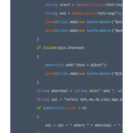
string
 start = 
DpStart
.
Value
.ToString(
"
yyy
string
 end = 
DpEnd
.
Value
.ToString(
"
yyyy-MM
param
etlist
.Add(
new
SqlParameter
(
"
@start
"
,
param
etlist
.Add(
new
SqlParameter
(
"
@end
"
, e
            }

if
 (
CbJbmc
jqcx.Checked)

            {

wherelist
.Add(
"
jbzd = @jbzd
"
);

param
etlist
.Add(
new
SqlParameter
(
"
@jbzd
"
, 
            }

string
 whereSql = 
string
.Join(
"
 and 
"
, 
whereli
string
 sql = 
"
select mzh,xm,xb,csny,age,pcid,j
if
 (
wherelist
.
Count
 > 
0
)

            {

                sql 
= sql + 
"
 where 
"
 + whereSql + 
"
 order