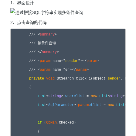
1、界面设计
2、点击查询的代码
///
<
summary
>
///
 按条件查询

///
</
summary
>
///
<
param
 name="
sender
"></
param
>
///
<
param
 name="e"></
param
>
private
void
 BtSearch_Click_1(
object
sender
, Event
        {

List
<
string
> 
wherelist
 = 
new
List
<
string
>
();

List
<
SqlParameter
> 
param
etlist
 = 
new
List
<
SqlP
if
 (
CbMzh
.Checked)

            {
