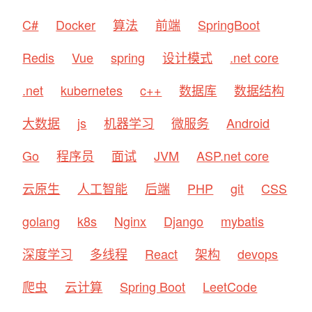
C#
Docker
算法
前端
SpringBoot
Redis
Vue
spring
设计模式
.net core
.net
kubernetes
c++
数据库
数据结构
大数据
js
机器学习
微服务
Android
Go
程序员
面试
JVM
ASP.net core
云原生
人工智能
后端
PHP
git
CSS
golang
k8s
Nginx
Django
mybatis
深度学习
多线程
React
架构
devops
爬虫
云计算
Spring Boot
LeetCode