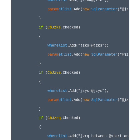
wherelist
.Add(
"
jzlb=@jzlb
"
);

param
etlist
.Add(
new
SqlParameter
(
"
@jzlb
"
, 
            }

if
 (
CbJzks
.Checked)

            {

wherelist
.Add(
"
jzks=@jzks
"
);

param
etlist
.Add(
new
SqlParameter
(
"
@jzks
"
, 
            }

if
 (
CbJzys
.Checked)

            {

wherelist
.Add(
"
jzys=@jzys
"
);

param
etlist
.Add(
new
SqlParameter
(
"
@jzys
"
, 
            }

if
 (
CbJzrq
.Checked)

            {

wherelist
.Add(
"
jzrq between @start and @en