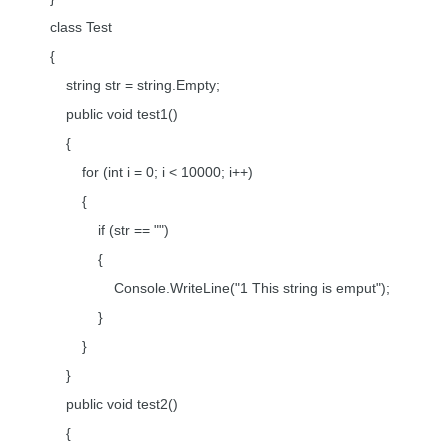
class Test
{
string str = string.Empty;
public void test1()
{
for (int i = 0; i < 10000; i++)
{
if (str == "")
{
Console.WriteLine("1 This string is emput");
}
}
}
public void test2()
{