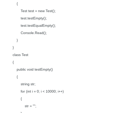
{
Test test = new Test();
test.testEmpty();
test.testEqualEmpty();
Console.Read();
}
}
class Test
{
public void testEmpty()
{
string str;
for (int i = 0; i < 10000; i++)
{
str = "";