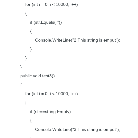
for (int i = 0; i < 10000; i++)
{
if (str.Equals(""))
{
Console.WriteLine("2 This string is emput");
}
}
}
public void test3()
{
for (int i = 0; i < 10000; i++)
{
if (str==string.Empty)
{
Console.WriteLine("3 This string is emput");