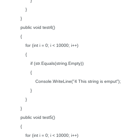
}
}
}
public void test4()
{
for (int i = 0; i < 10000; i++)
{
if (str.Equals(string.Empty))
{
Console.WriteLine("4 This string is emput");
}
}
}
public void test5()
{
for (int i = 0; i < 10000; i++)