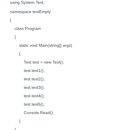
using System.Text;
namespace testEmpty
{
class Program
{
static void Main(string[] args)
{
Test test = new Test();
test.test1();
test.test2();
test.test3();
test.test4();
test.test5();
Console.Read();
}
}