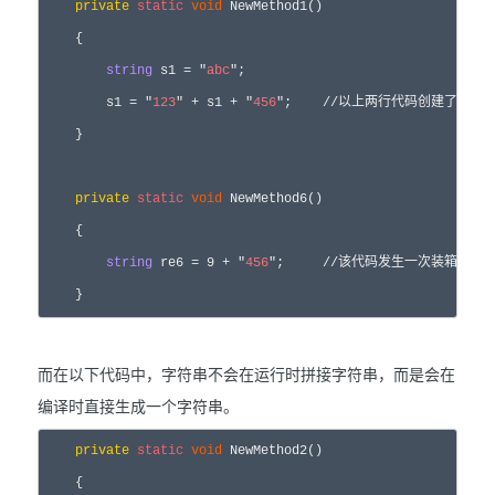
private
static
void
 NewMethod1()  

    {  

string
 s1 = 
"
abc
"
;  

        s1 
= 
"
123
"
 + s1 + 
"
456
"
;    
//
以上两行代码创建了3个
字
    }  

private
static
void
 NewMethod6()  

    {  

string
 re6 = 
9
 + 
"
456
"
;     
//
该代码发生一次装箱，并
    } 
而在以下代码中，字符串不会在运行时拼接字符串，而是会在
编译时直接生成一个字符串。
private
static
void
 NewMethod2()  

    {  
