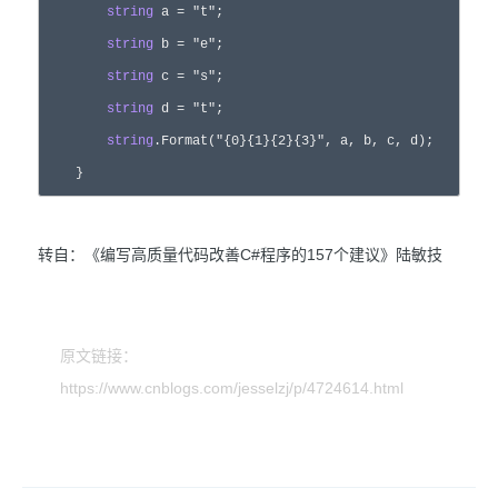
string
 a = 
"
t
"
;  

string
 b = 
"
e
"
;  

string
 c = 
"
s
"
;  

string
 d = 
"
t
"
;  

string
.Format(
"
{0}{1}{2}{3}
"
, a, b, c, d);  

    }
转自：《编写高质量代码改善C#程序的157个建议》陆敏技
原文链接：
https://www.cnblogs.com/jesselzj/p/4724614.html