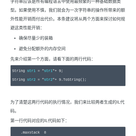
字符串应该是所有编程语言中使用最频繁的一种基础数据类
型。如果使用不慎，我们就会为一次字符串的操作所带来的额
外性能开销而付出代价。本条建议将从两个方面来探讨如何规
避这类性能开销：
确保尽量少的装箱
避免分配额外的内存空间
先来介绍第一个方面，请看下面的两行代码：
String 
str1
 = 
"
str1
"
+ 
9
;  

String 
str2
= 
"
str2
"
+ 
9
.ToString();
为了清楚这两行代码的执行情况，我们来比较两者生成的IL代
码。
第一行代码对应的IL代码如下：
    .maxstack  
8