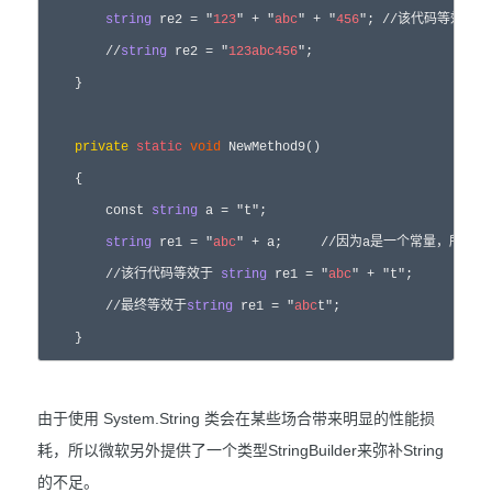
string
 re2 = 
"
123
"
 + 
"
abc
"
 + 
"
456
"
; 
//
该代码等效于  

//
string
 re2 = "
123
abc
456
";  
    }  

private
static
void
 NewMethod9()  

    {  

const
string
 a = 
"
t
"
;  

string
 re1 = 
"
abc
"
 + a;     
//
因为a是一个常量，所以  

//
该行代码等效于 
string
 re1 = "
abc
" + "t";  

//
最终等效于
string
 re1 = "
abc
t";  
    } 
由于使用 System.String 类会在某些场合带来明显的性能损
耗，所以微软另外提供了一个类型StringBuilder来弥补String
的不足。