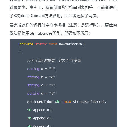
对象更少，事实上，两者创建的字符串对象相等，且前者进行
了3次string.Contact方法调用，比后者还多了两次。
要完成这样的运行时字符串拼接（注意：是运行时），更佳的
做法是使用StringBuilder类型，代码如下所示：
private
static
void
 NewMethod10()  

    {  

//
为了演示的需要，定义了4个变量  
string
 a = 
"
t
"
;  

string
 b = 
"
e
"
;  

string
 c = 
"
s
"
;  

string
 d = 
"
t
"
;  

        StringBuilder 
sb
= 
new
 StringBuilder(a);  

sb
.Append(b);  

sb
.Append(c);  

sb
.Append(d);  
