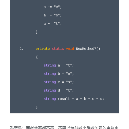
                a 
+= 
"
e
"
;  

                a 
+= 
"
s
"
;  

                a 
+= 
"
t
"
;  

            }  

2
.      
private
static
void
 NewMethod7()  

            {  

string
 a = 
"
t
"
;  

string
 b = 
"
e
"
;  

string
 c = 
"
s
"
;  

string
 d = 
"
t
"
;  

string
 result = a + b + c +
 d;  

            } 
答案是：两者效率都不高。不要以为前者比后者创建的字符串