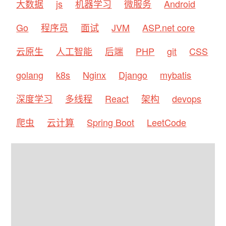
大数据
js
机器学习
微服务
Android
Go
程序员
面试
JVM
ASP.net core
云原生
人工智能
后端
PHP
git
CSS
golang
k8s
Nginx
Django
mybatis
深度学习
多线程
React
架构
devops
爬虫
云计算
Spring Boot
LeetCode