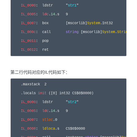
IL_0000
:  ldstr      
"
str1
"
IL_0005
:  
ldc
.
i4
.s   
9
IL_0007
:  box        [mscorlib]
System
.Int32  

IL_000c
:  call       
string
 [mscorlib]
System
.
String
::C
IL_0011
:  pop  

IL_0012
:  ret 
第二行代码对应的IL代码如下：
    .maxstack  
2
    .locals 
init
 ([
0
] int32 CS$
0
$
0000
)  

IL_0000
:  ldstr      
"
str2
"
IL_0005
:  
ldc
.
i4
.s   
9
IL_0007
:  
stloc
.
0
IL_0008
:  
ldloca
.s   CS$
0
$
0000