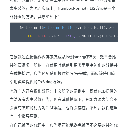
发生装箱行为呢？实际上，Number.FormatInt32方法是一个
非托管的方法，其原型如下：
    [MethodImpl(
MethodImplOptions
.InternalCall), SecurityCr
public
static
extern
string
 FormatInt32(
int
 value, 
st
它是通过直接操作内存来完成从int到string的转换，效率要比
装箱高很多。所以，在使用其他值引用类型到字符串的转换并
完成拼接时，应当避免使用操作符“+”来完成，而应该使用值
引用类型提供的ToString方法。
也许有人还会提出疑问：上文所举的示例中，即使FCL提供的
方法没有发生装箱行为，但在其他情况下，FCL方法内部会不
会含有装箱的行为呢？答案是：也许会存在。不过，我们这里
有一个指导原则：
在自己编写的代码中，应当尽可能地避免编写不必要的装箱代