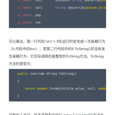
IL_000a
:  call       instance 
string
 [mscorlib]
System
.
IL_000f
:  call       
string
 [mscorlib]
System
.
String
::C
IL_0014
:  pop  

IL_0015
:  ret 
可以看出，第一行代码“str1”+ 9在运行时会完成一次装箱行为
（IL代码中的box）；而第二行代码中的9.ToString()并没有发
生装箱行为，它实际调用的是整型的ToString方法。ToString
方法的原型为：
public
override
 String ToString()  

    {  

return
Number
.FormatInt32(m_value, 
null
, 
Number
For
    } 
可能有人会问，是不是原型中的Number.FormatInt32方法会