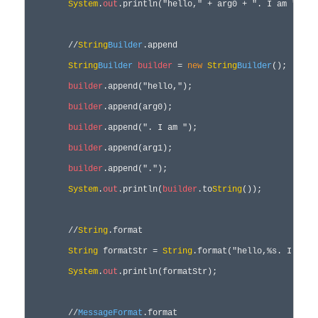
System
.
out
.println(
"hello," + arg0 + ". I am " + a
//
String
Builder
.append
String
Builder
builder
 = 
new
String
Builder
();

builder
.append(
"hello,"
);

builder
.append(arg0);

builder
.append(
". I am "
);

builder
.append(arg1);

builder
.append(
"."
);

System
.
out
.println(
builder
.to
String
());

//
String
.format
String
 formatStr = 
String
.format("hello,%s. I am %
System
.
out
.println(formatStr);

//
MessageFormat
.format