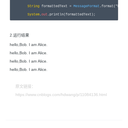
String
 formattedText = 
MessageFormat
.format("hello
System
.
out
.println(formattedText);
2.运行结果
hello,Bob. I am Alice.
hello,Bob. I am Alice.
hello,Bob. I am Alice.
hello,Bob. I am Alice.
原文链接：
https://www.cnblogs.com/hdwang/p/11084136.html