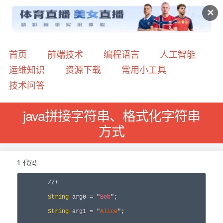
✕
首页
前端技术
编程语言
人工智能
运维知识
资源下载
常用小工具
技术问答
java拼接字符串、格式化字符串
方式
1.代码
//
+
String
 arg0 = "
Bob
"
;

String
 arg1 
= "
Alice
"
;
