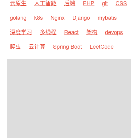
云原生
人工智能
后端
PHP
git
CSS
golang
k8s
Nginx
Django
mybatis
深度学习
多线程
React
架构
devops
爬虫
云计算
Spring Boot
LeetCode