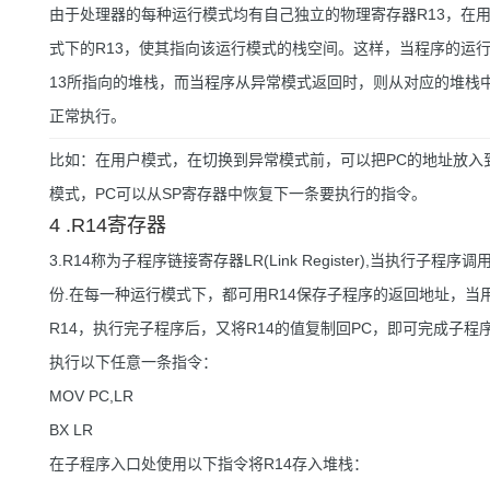
由于处理器的每种运行模式均有自己独立的物理寄存器R13，在
式下的R13，使其指向该运行模式的栈空间。这样，当程序的运
13所指向的堆栈，而当程序从异常模式返回时，则从对应的堆栈
正常执行。
比如：在用户模式，在切换到异常模式前，可以把PC的地址放入
模式，PC可以从SP寄存器中恢复下一条要执行的指令。
4 .R14寄存器
3.R14称为子程序链接寄存器LR(Link Register),当执行子程序
份.在每一种运行模式下，都可用R14保存子程序的返回地址，当用
R14，执行完子程序后，又将R14的值复制回PC，即可完成子
执行以下任意一条指令：
MOV PC,LR
BX LR
在子程序入口处使用以下指令将R14存入堆栈：