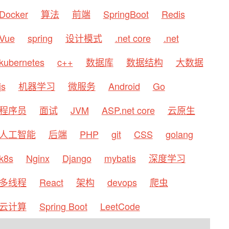
Docker
算法
前端
SpringBoot
Redis
Vue
spring
设计模式
.net core
.net
kubernetes
c++
数据库
数据结构
大数据
js
机器学习
微服务
Android
Go
程序员
面试
JVM
ASP.net core
云原生
人工智能
后端
PHP
git
CSS
golang
k8s
Nginx
Django
mybatis
深度学习
多线程
React
架构
devops
爬虫
云计算
Spring Boot
LeetCode