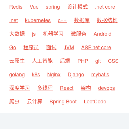
Redis
Vue
spring
设计模式
.net core
.net
kubernetes
c++
数据库
数据结构
大数据
js
机器学习
微服务
Android
Go
程序员
面试
JVM
ASP.net core
云原生
人工智能
后端
PHP
git
CSS
golang
k8s
Nginx
Django
mybatis
深度学习
多线程
React
架构
devops
爬虫
云计算
Spring Boot
LeetCode