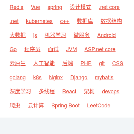
Redis
Vue
spring
设计模式
.net core
.net
kubernetes
c++
数据库
数据结构
大数据
js
机器学习
微服务
Android
Go
程序员
面试
JVM
ASP.net core
云原生
人工智能
后端
PHP
git
CSS
golang
k8s
Nginx
Django
mybatis
深度学习
多线程
React
架构
devops
爬虫
云计算
Spring Boot
LeetCode