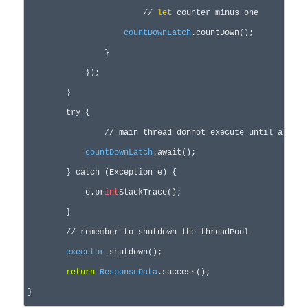
                	// 
let
 counter minus one 

countDownLatch
.countDown();  

                }

            });

        }

        try {

        	// main thread donnot execute until all child threads finish

countDownLatch
.await();  

        } catch (Exception e) {

            e.pr
int
StackTrace();

        }

        // remember to shutdown the threadPool

executor
.shutdown();  

return
ResponseData
.success();

}