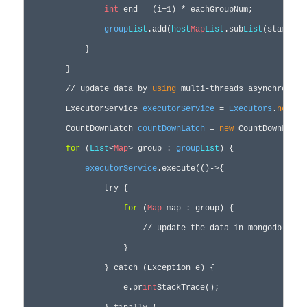
int
 end = (i+1) * eachGroupNum;

group
List
.add(
host
Map
List
.sub
List
(start, e
            }

        }

        // update data by 
using
 multi-threads asynchronousl
        ExecutorService 
executorService
 = 
Executors
.
new
Fix
        CountDownLatch 
countDownLatch
 = 
new
 CountDownLatch
for
 (
List
<
Map
> group : 
group
List
) {

executorService
.execute(()->{

                try {

for
 (
Map
 map : group) {

                    	// update the data in mongodb

                    }

                } catch (Exception e) {

                    e.pr
int
StackTrace();
