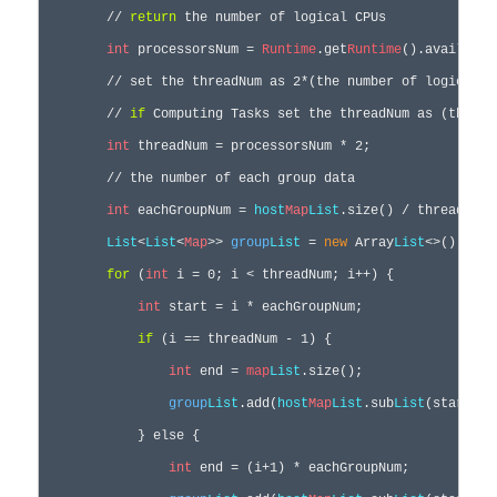
        // 
return
 the number of logical CPUs

int
 processorsNum = 
Runtime
.get
Runtime
().available
        // set the threadNum as 2*(the number of logical C
        // 
if
 Computing Tasks set the threadNum as (the nu
int
 threadNum = processorsNum * 2;  

        // the number of each group data 

int
 eachGroupNum = 
host
Map
List
.size() / threadNum; 
List
<
List
<
Map
>> 
group
List
 = 
new
 Array
List
<>();

for
 (
int
 i = 0; i < threadNum; i++) {

int
 start = i * eachGroupNum;

if
 (i == threadNum - 1) {

int
 end = 
map
List
.size();

group
List
.add(
host
Map
List
.sub
List
(start, e
            } else {

int
 end = (i+1) * eachGroupNum;
