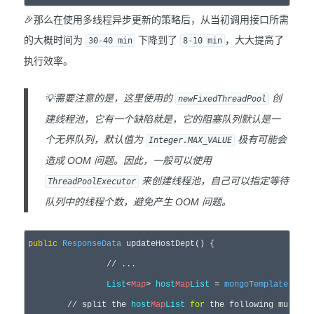
🎉那么在使用多线程异步更新的策略后，从当初调用接口所需
的大概时间为
下降到了
，大大提高了
30-40 min
8-10 min
执行效率。
💡需要注意的是，这里使用的
创
newFixedThreadPool
建线程池，它有一个缺陷就是，它的阻塞队列默认是一
个无界队列，默认值为
极有可能会
Integer.MAX_VALUE
造成 OOM 问题。因此，一般可以使用
来创建线程池，自己可以指定等待
ThreadPoolExecutor
队列中的线程个数，避免产生 OOM 问题。
public
ResponseData
 updateHostDept() {

		// ...

List
<
Map
> 
host
Map
List
 = 
mongoTemplate
.find
        // split the 
host
Map
List
for
 the following multi-t