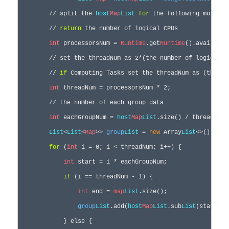
        // split the 
host
Map
List
for
 the following multi-t
        // 
return
 the number of logical CPUs

int
 processorsNum = 
Runtime
.get
Runtime
().available
        // set the threadNum as 2*(the number of logical C
        // 
if
 Computing Tasks set the threadNum as (the nu
int
 threadNum = processorsNum * 2;  

        // the number of each group data 

int
 eachGroupNum = 
host
Map
List
.size() / threadNum; 
List
<
List
<
Map
>> 
group
List
 = 
new
 Array
List
<>();

for
 (
int
 i = 0; i < threadNum; i++) {

int
 start = i * eachGroupNum;

if
 (i == threadNum - 1) {

int
 end = 
map
List
.size();

group
List
.add(
host
Map
List
.sub
List
(start, e
            } else {
