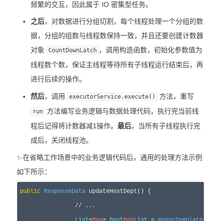
频繁的交互，因此属于 IO 密集型任务。
之后
，对数据进行分组切割，每个线程处理一个分组的数
据，分组的组数与线程数保持一致，并且还要创建计数器
对象
，调用构造函数，初始化参数值为
CountDownLatch
线程数个数，保证主线程等待所有子线程运行结束后，再
进行后续的操作。
然后
，调用
方法，重写
executorService.execute()
方法编写业务逻辑与数据处理代码，执行完当前线
run
程后记得将计数器减1操作。
最后
，当所有子线程执行完
成后，关闭线程池。
✨在省略工作场景中的业务逻辑代码后，通用的处理方法示例
如下所示：
public
ResponseData
 updateHostDept() {

		// ...

List
<
Map
> 
host
Map
List
 = 
mongoTemplate
.find