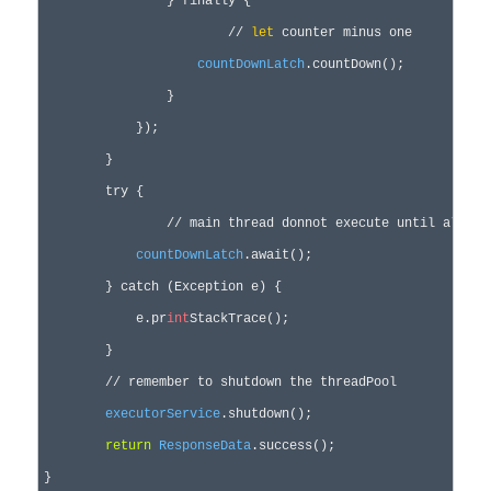
                } finally {

                	// 
let
 counter minus one 

countDownLatch
.countDown();  

                }

            });

        }

        try {

        	// main thread donnot execute until all child threads finish

countDownLatch
.await();  

        } catch (Exception e) {

            e.pr
int
StackTrace();

        }

        // remember to shutdown the threadPool

executorService
.shutdown();  

return
ResponseData
.success();
