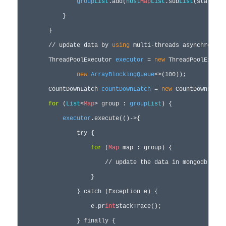
group
List
.add(
host
Map
List
.sub
List
(start, e
            }

        }

        // update data by 
using
 multi-threads asynchronousl
        ThreadPoolExecutor 
executor
 = 
new
 ThreadPoolExecut
new
ArrayBlockingQueue
<>(100));

        CountDownLatch 
countDownLatch
 = 
new
 CountDownLatch
for
 (
List
<
Map
> group : 
group
List
) {

executor
.execute(()->{

                try {

for
 (
Map
 map : group) {

                    	// update the data in mongodb

                    }

                } catch (Exception e) {

                    e.pr
int
StackTrace();

                } finally {
