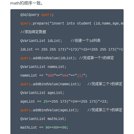
math的顺序一致。
    QSqlQuery 
query
;

query
.prepare("insert into student (id,name,age,math) values 
    //添加绑定数据

    QVariantList idList;    //创建一个id列表

    idList << 
25
5 
25
5 173)">173)">15<<
25
5 
25
5 173)">173)">
query
.addBindValue(idList); //完成第一个?的绑定

    QVariantList nameList;

    nameList << "
ddd
"<<"
eee
"<<"
jjj
";

query
.addBindValue(nameList);   //完成第二个?的绑定

    QVariantList ageList;

    ageList << 
25
<<
25
5 173)">24<<
25
5 173)">23;

query
.addBindValue(ageList);    //完成第三个?的绑定

    QVariantList mathList;

    mathList << 
90
<<
89
<<
90
;
