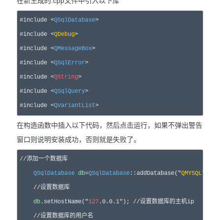
在新生成的.cpp文件中引入以下库
#include <
QSqlDatabase
>

#include <
QDebug
>

#include <
QMessageBox
>  

#include <
QSqlError
>    

#include <
QString
>

#include <
QSqlQuery
>

#include <
QVariantList
>
在构造函数中插入以下代码，然后点击运行，如果不弹出警告
窗口则说明安装成功，否则就是失败了。
//添加一个数据库

QSqlDatabase
db
=
QSqlDatabase
::addDatabase("
QMYSQL
");
    //设置数据库

db
.setHostName("
127
.0.0.1"); //设置数据库的主机ip

    //设置数据库的用户名
