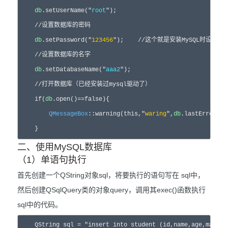
db
.setUserName("
root
");

    //设置数据库的密码

db
.setPassword("
123456
");    //这个就是安装MySQL时设置的密
    //设置数据库的名字

db
.setDatabaseName("
aaa2
");

    //打开数据库（已经安装过mysql驱动了）

    if(
db
.open()==false){

QMessageBox
::warning(this,"
waring
",
db
.lastError().
    }
二、使用MySQL数据库
（1）单语句执行
首先创建一个QString对象sql，将要执行的语句写在 sql中，
然后创建QSqlQuery类的对象query，调用其exec()函数执行
sql中的代码。
    QString sql = "insert into student (id,name,age,math) values (1