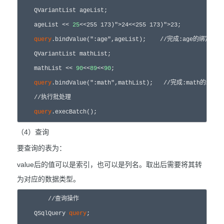
    QVariantList ageList;

    ageList << 
25
<<
25
5 173)">24<<
25
5 173)">23;

query
.bindValue(":age",ageList);    //完成:age的绑定

    QVariantList mathList;

    mathList << 
90
<<
89
<<
90
;

query
.bindValue(":math",mathList);   //完成:math的绑定

    //执行批处理

query
.execBatch();
（4）查询
要查询的表为：
value后的值可以是索引，也可以是列名。取出后需要将其转
为对应的数据类型。
	//查询操作

    QSqlQuery 
query
;
