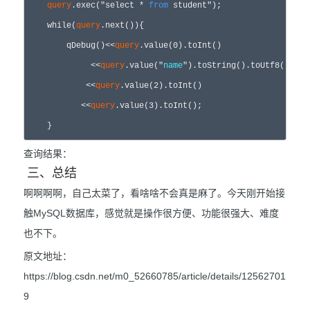
query
.exec("select * 
from
 student");

    while(
query
.next()){

        qDebug()<<
query
.value(0).toInt()

             <<
query
.value("
name
").toString().toUtf8().data
            <<
query
.value(2).toInt()

           <<
query
.value(3).toInt();   

    }
查询结果：
三、总结
啊啊啊啊，自己太菜了，看啥啥不会真是麻了。今天刚开始接
触MySQL数据库，感觉就是操作很方便、功能很强大、难度
也不下。
原文地址：
https://blog.csdn.net/m0_52660785/article/details/12562701
9