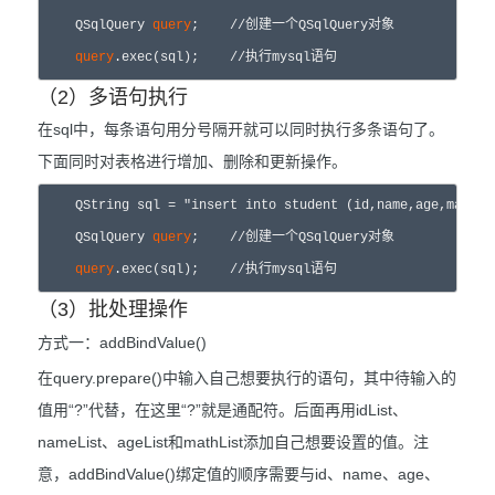
    QSqlQuery 
query
;	//创建一个QSqlQuery对象

query
.exec(sql);    //执行mysql语句
（2）多语句执行
在sql中，每条语句用分号隔开就可以同时执行多条语句了。
下面同时对表格进行增加、删除和更新操作。
    QString sql = "insert into student (id,name,age,math) 
    QSqlQuery 
query
;	//创建一个QSqlQuery对象

query
.exec(sql);    //执行mysql语句
（3）批处理操作
方式一：addBindValue()
在query.prepare()中输入自己想要执行的语句，其中待输入的
值用“?”代替，在这里“?”就是通配符。后面再用idList、
nameList、ageList和mathList添加自己想要设置的值。注
意，addBindValue()绑定值的顺序需要与id、name、age、