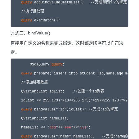
query
.addBindValue(mathList);   //完成第四个?的绑定

    //执行批处理

query
.execBatch();
方式二：bindValue()
直接用自定义的名称来完成绑定，这时绑定顺序可以自己决
定。
	QSqlQuery 
query
;

query
.prepare("insert into student (id,name,age,m
    //添加绑定数据

    QVariantList idList;    //创建一个id列表

    idList << 
25
5 173)">18<<
25
5 173)">19<<
25
5 173)">20;

query
.bindValue(":id",idList); //完成:id的绑定

    QVariantList nameList;

    nameList << "
ddd
"<<"
eee
"<<"
jjj
";

query
.bindValue(":name",nameList);   //完成:name的绑定
