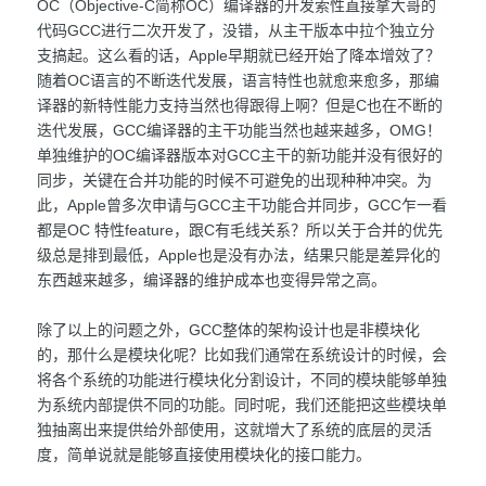
OC（Objective-C简称OC）编译器的开发索性直接拿大哥的
代码GCC进行二次开发了，没错，从主干版本中拉个独立分
支搞起。这么看的话，Apple早期就已经开始了降本增效了？
随着OC语言的不断迭代发展，语言特性也就愈来愈多，那编
译器的新特性能力支持当然也得跟得上啊？但是C也在不断的
迭代发展，GCC编译器的主干功能当然也越来越多，OMG！
单独维护的OC编译器版本对GCC主干的新功能并没有很好的
同步，关键在合并功能的时候不可避免的出现种种冲突。为
此，Apple曾多次申请与GCC主干功能合并同步，GCC乍一看
都是OC 特性feature，跟C有毛线关系？所以关于合并的优先
级总是排到最低，Apple也是没有办法，结果只能是差异化的
东西越来越多，编译器的维护成本也变得异常之高。
除了以上的问题之外，GCC整体的架构设计也是非模块化
的，那什么是模块化呢？比如我们通常在系统设计的时候，会
将各个系统的功能进行模块化分割设计，不同的模块能够单独
为系统内部提供不同的功能。同时呢，我们还能把这些模块单
独抽离出来提供给外部使用，这就增大了系统的底层的灵活
度，简单说就是能够直接使用模块化的接口能力。