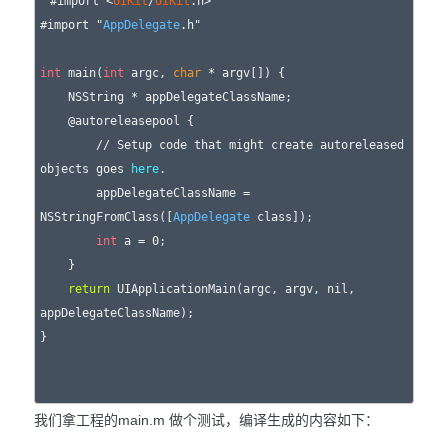
#import <
UIKit
/
UIKit
.h>

#import "
AppDelegate
.h"

int
 main(
int
 argc, 
char
 * argv[]) {

    NSString * appDelegateClassName;

    @autoreleasepool {

        // Setup code that might create autoreleased 
objects goes 
here
.

        appDelegateClassName = 
NSStringFromClass([
AppDelegate
 class]);

int
 a = 0;

    }

return
 UIApplicationMain(argc, argv, nil, 
appDelegateClassName);

}

我们拿工程的main.m 做个测试，编译生成的内容如下：