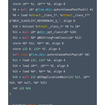
  store i8** %1, i8*** %5, align 8

  %8 = c
all
 i8* @
llvm
.
objc
.autoreleasePoolPush() #1

  %9 = load %
struct
._class_t*, %
struct
._class_t** 
@"OBJC_CLASSLIST_REFERENCES_$_", align 8

  %10 = bitcast %
struct
._class_t* %9 to i8*

  %11 = c
all
 i8* @
objc
_opt_class(i8* %10)

  %12 = c
all
 %0* @NSStringFromClass(i8* %11)

  store %0* %12, %0** %6, align 8

  store i
32
 0, i
32
* %7, align 4

  c
all
void
 @
llvm
.
objc
.autoreleasePoolPop(i8* %8)

  %
13
 = load i
32
, i
32
* %4, align 4

  %14 = load i8**, i8*** %5, align 8

  %15 = load %0*, %0** %6, align 8

  %
16
 = c
all
 i
32
 @UIApplicationMain(i
32
 %
13
, i8** 
%14, %0* null, %0* %15)

  ret i
32
 %
16
}
