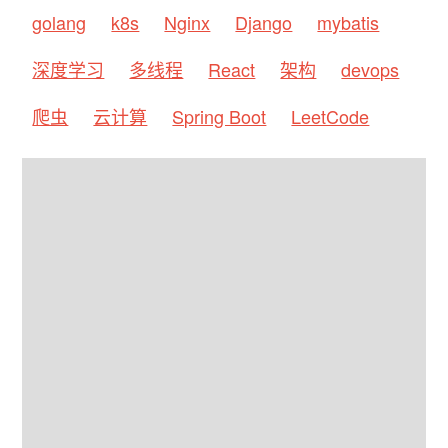
golang
k8s
Nginx
Django
mybatis
深度学习
多线程
React
架构
devops
爬虫
云计算
Spring Boot
LeetCode