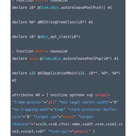
; Function 
Attrs
: nounwind

declare i8* @
llvm
.
objc
.autoreleasePoolPush() #1

declare %0* @NSStringFromClass(i8*) #2

declare i8* @
objc
_opt_class(i8*)

; Function 
Attrs
: nounwind

declare 
void
 @
llvm
.
objc
.autoreleasePoolPop(i8*) #1

declare i
32
 @UIApplicationMain(i
32
, i8**, %0*, %0*) 
#2

attributes #0 = { noinline optnone ssp 
uwtable
"
frame-pointer
"="
all
" "
min-legal-vector-width
"="0" 
"
no-trapping-math
"="
true
" "
stack-protector-buffer-
size
"="8" "
target-cpu
"="
core2
" "
target-
features
"="+cx
16
,+cx8,+fxsr,+mmx,+sahf,+sse,+sse2,+s
se3,+ssse3,+x87" "
tune-cpu
"="
generic
" }
