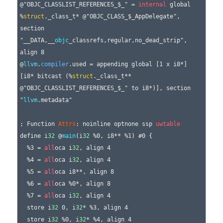
@"OBJC_CLASSLIST_REFERENCES_$_" = 
internal
 global 
%
struct
._class_t* @"OBJC_CLASS_$_AppDelegate", 
section 
"__DATA,__
objc
_classrefs,regular,no_dead_strip", 
align 8

@
llvm
.
compiler
.used = appending global [1 x i8*] 
[i8* bitcast (%
struct
._class_t** 
@"OBJC_CLASSLIST_REFERENCES_$_" to i8*)], section 
"
llvm
.metadata"

; Function 
Attrs
: noinline optnone ssp 
uwtable
define i
32
 @
main
(i
32
 %0, i8** %1) #0 {

  %3 = 
all
oca i
32
, align 4

  %4 = 
all
oca i
32
, align 4

  %5 = 
all
oca i8**, align 8

  %6 = 
all
oca %0*, align 8

  %7 = 
all
oca i
32
, align 4

  store i
32
 0, i
32
* %3, align 4

  store i
32
 %0, i
32
* %4, align 4
