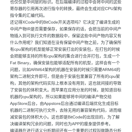
也仅仅是中间层的标识。在后端编译的过程中会将中间的这些
寄存器的引用再次进行指令的转换，最终会生成对应CPU架构
指令集的汇编代码。
还记得XCode中的BitCode开关选项吗？它决定了编译生成的
中间产物IR是否需要保存，如果保存的话，会把当前的中间产
物插入到可执行文件的数据段中，保留这些中间产物内容又有
什么作用呢？我们知道在没有保留中间产物之前，为了确保所
有cpu架构的机型能够正常安装打出的安装包，在打包的时候
会把能够支持的所有cpu架构的集合进行合并打包，生成一个
Fat Binary，确保安装包能够适配所有的机型，这样会有一个
问题，比如ARM64架构的机器在安装的时候只需要ARM64的
架构二进制文件即可，但是由于安装包里兼容了所有的cpu架
构，其他的架构代码实际上根本没有用到，这也就间接的导致
了安装包的体积变大。而苹果在应用分发的时候，是知道目标
机器的cpu架构的，所以如果能够将中间的编译产物交给
AppStore后台，由Appstore后台通过编译后端优化生成目标
机器的二进制可执行文件，去除无用的兼容架构代码，进而缩
减安装包的体积大小。这也即是BitCode的出现目的，为了解
决编译架构冗余的问题，同时也为APP的瘦身提供参考。
编译器在进行语义分析期间还有一个重要的过程叫做静态分析