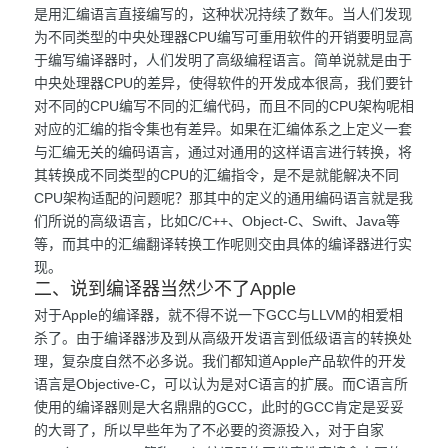
是用汇编语言直接编写的，这种状况持续了数年。当人们发现
为不同类型的中央处理器CPU编写可重用软件的开销要明显高
于编写编译器时，人们发明了高级编程语言。简单说就是由于
中央处理器CPU的差异，使得软件的开发成本很高，我们要针
对不同的CPU编写不同的汇编代码，而且不同的CPU架构呢相
对应的汇编的指令集也有差异。如果在汇编体系之上定义一套
与汇编无关的编码语言，通过对通用的这样语言进行转换，将
其转换成不同类型的CPU的汇编指令，是不是就能解决不同
CPU架构适配的问题呢？那其中的定义的通用编码语言就是我
们所说的高级语言，比如C/C++、Object-C、Swift、Java等
等，而其中的汇编翻译转换工作呢则交由具体的编译器进行实
现。
二、说到编译器当然少不了Apple
对于Apple的编译器，就不得不说一下GCC与LLVM的相爱相
杀了。由于编译器涉及到从高级开发语言到低级语言的转换处
理，复杂度自然不必多说。我们都知道Apple产品软件的开发
语言是Objective-C，可以认为是对C语言的扩展。而C语言所
使用的编译器则是大名鼎鼎的GCC，此时的GCC肯定是妥妥
的大哥了，所以早些年为了不必要的资源投入，对于自家