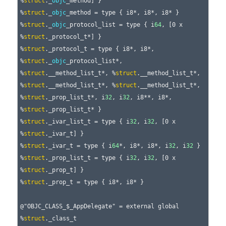
%
struct
._
objc
_method] }

%
struct
._
objc
_method = type { i8*, i8*, i8* }

%
struct
._
objc
_protocol_list = type { i
64
, [0 x 
%
struct
._protocol_t*] }

%
struct
._protocol_t = type { i8*, i8*, 
%
struct
._
objc
_protocol_list*, 
%
struct
.__method_list_t*, %
struct
.__method_list_t*, 
%
struct
.__method_list_t*, %
struct
.__method_list_t*, 
%
struct
._prop_list_t*, i
32
, i
32
, i8**, i8*, 
%
struct
._prop_list_t* }

%
struct
._ivar_list_t = type { i
32
, i
32
, [0 x 
%
struct
._ivar_t] }

%
struct
._ivar_t = type { i
64
*, i8*, i8*, i
32
, i
32
 }

%
struct
._prop_list_t = type { i
32
, i
32
, [0 x 
%
struct
._prop_t] }

%
struct
._prop_t = type { i8*, i8* }

@"OBJC_CLASS_$_AppDelegate" = external global 
%
struct
._class_t
