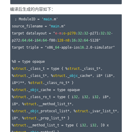
编译后生成的内容如下：
; ModuleID = '
main
.m'

source_filename = "
main
.m"

target datalayout = "
e-m
:
o-p270
:
32
:
32
-p271:
32
:
32
-
p272:
64
:
64
-i
64
:
64
-f80:
128-n8
:
16
:
32
:
64
-S128"

target triple = "x86_
64
-apple-ios
16
.2.0-simulator"

%0 = type opaque

%
struct
._class_t = type { %
struct
._class_t*, 
%
struct
._class_t*, %
struct
._
objc
_cache*, i8* (i8*, 
i8*)**, %
struct
._class_ro_t* }

%
struct
._
objc
_cache = type opaque

%
struct
._class_ro_t = type { i
32
, i
32
, i
32
, i8*, 
i8*, %
struct
.__method_list_t*, 
%
struct
._
objc
_protocol_list*, %
struct
._ivar_list_t*, 
i8*, %
struct
._prop_list_t* }

%
struct
.__method_list_t = type { i
32
, i
32
, [0 x 