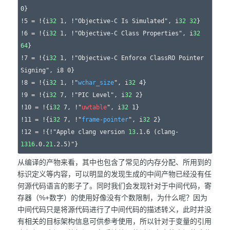
0}

!5 = !{i
32
 1, !"Objective-C Is Simulated", i
32
32
}

!6 = !{i
32
 1, !"Objective-C Class Properties", i
32
64
}

!7 = !{i
32
 1, !"Objective-C Enforce ClassRO Pointer 
Signing", i8 0}

!8 = !{i
32
 1, !"
wchar_size
", i
32
 4}

!9 = !{i
32
 7, !"PIC Level", i
32
 2}

!10 = !{i
32
 7, !"
uwtable
", i
32
 1}

!11 = !{i
32
 7, !"
frame-pointer
", i
32
 2}

!12 = !{!"Apple clang version 
13
.1.6 (clang-
13
16
.0.
21
从编译的产物来看，其中也包含了常见的内存分配、所用到的
标识定义等内容，可以明显的发现生成的中间产物已经没有任
何源代码语言的影子了。同时我们会发现针对于中间代码，寄
存器（%+数字）的使用好像没有个数限制，为什么呢？因为
中间代码只是将源代码进行了中间代码的描述转义，此时并没
有相关的目标架构信息可供参考使用，所以针对于变量的引用