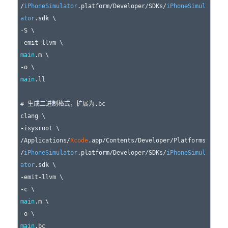
/
iPhoneSimulator
.platform/Developer/SDKs/
iPhoneSimul
ator
.sdk \

-S \

main
.m \

main
.ll

# 生成二进制格式，扩展为.bc

clang \

-isysroot \

/Applications/
Xcode
.app/Contents/Developer/Platforms
/
iPhoneSimulator
.platform/Developer/SDKs/
iPhoneSimul
ator
.sdk \

-emit-llvm \

main
.m \

main