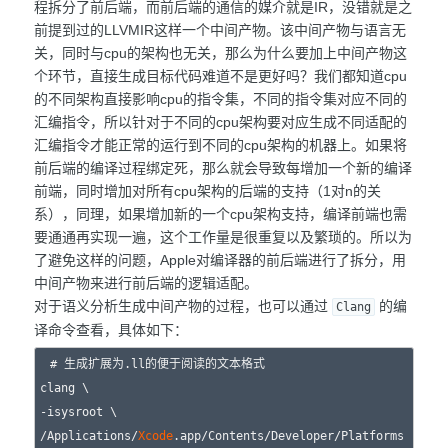
程拆分了前后端，而前后端的通信的媒介就是IR，没错就是之
前提到过的LLVMIR这样一个中间产物。该中间产物与语言无
关，同时与cpu的架构也无关，那么为什么要加上中间产物这
个环节，直接生成目标代码难道不是更好吗？我们都知道cpu
的不同架构直接影响cpu的指令集，不同的指令集对应不同的
汇编指令，所以针对于不同的cpu架构要对应生成不同适配的
汇编指令才能正常的运行到不同的cpu架构的机器上。如果将
前后端的编译过程绑定死，那么就会导致每增加一个新的编译
前端，同时增加对所有cpu架构的后端的支持（1对n的关
系），同理，如果增加新的一个cpu架构支持，编译前端也需
要通通再实现一遍，这个工作量是很重复以及繁琐的。所以为
了避免这样的问题，Apple对编译器的前后端进行了拆分，用
中间产物来进行前后端的逻辑适配。
对于语义分析生成中间产物的过程，也可以通过
的编
Clang
译命令查看，具体如下：
# 生成扩展为.ll的便于阅读的文本格式

clang \

-isysroot \

/Applications/
Xcode
.app/Contents/Developer/Platforms