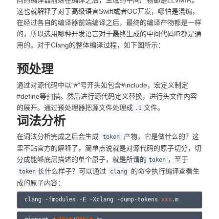
同的编译器前端在编译之后，生成的中间产物都是LLVMIR。
这也就解释了对于高级语言Swift或者OC开发，哪怕是混编，
在经过各自的编译器前端编译之后，最终的编译产物都是一样
的，所以选用哪种开发语言对于最终生成的中间代码IR都是通
用的。对于Clang的整体编译过程，如下图所示：
预处理
通过对源代码中以“#”号开头如包含#include，宏定义制定
#define等扫描。然后进行源代码定义替换，进行头文件内容
的展开。通过预处理器把源文件处理成
文件。
.i
词法分析
在词法分析完成之后会生成
产物，它是做什么的？这
token
里不贴官方的解释了，简单点说就是对源代码的原子切分，切
分成能够底层描述的单个原子，就是所谓的
，至于
token
长什么样子？可以通过
的命令执行编译查看生
token
clang
成的原子内容：
clang -fmodules -E -Xclang -dump-tokens 
xxx