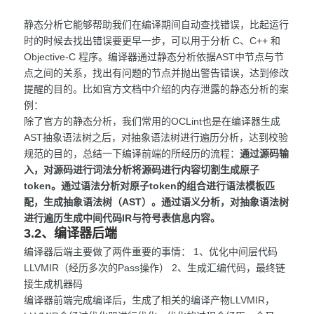
静态分析它能够帮助我们在编译期间自动查找错误，比起运行
时的时候去找出错误要更早一步，可以用于分析 C、C++ 和
Objective-C 程序。编译器通过静态分析依据AST中节点与节
点之间的关系，找出有问题的节点并抛出警告错误，达到修改
提醒的目的。比如官方文档中介绍的内存泄露的静态分析的案
例：
除了官方的静态分析，我们常用的OCLint也是在编译器生成
AST抽象语法树之后，对抽象语法树进行遍历分析，达到校验
规范的目的，总结一下编译前端的所经历的流程：
通过源码输
入，对源码进行词法分析将源码进行内容切割生成原子
token。通过语法分析对原子token的组合进行语法模板匹
配，生成抽象语法树（AST）。通过语义分析，对抽象语法树
进行遍历生成中间代码IR与符号表信息内容。
3.2、编译器后端
编译器后端主要做了两件重要的事情： 1、优化中间层代码
LLVMIR（经历多次的Pass操作） 2、生成汇编代码，最终链
接生成机器码
编译器前端完成编译后，生成了相关的编译产物LLVMIR，