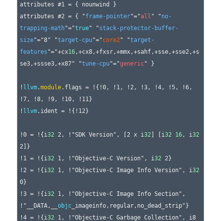
attributes #1 = { nounwind }

attributes #2 = { "
frame-pointer
"="
all
" "
no-
trapping-math
"="
true
" "
stack-protector-buffer-
size
"="8" "
target-cpu
"="
core2
" "
target-
features
"="+cx
16
,+cx8,+fxsr,+mmx,+sahf,+sse,+sse2,+s
se3,+ssse3,+x87" "
tune-cpu
"="
generic
" }

!
llvm
.
module
.flags = !{!0, !1, !2, !3, !4, !5, !6, 
!7, !8, !9, !10, !11}

!
llvm
.ident = !{!12}

!0 = !{i
32
 2, !"SDK Version", [2 x i
32
] [i
32
16
, i
32
2]}

!1 = !{i
32
 1, !"Objective-C Version", i
32
 2}

!2 = !{i
32
 1, !"Objective-C Image Info Version", i
32
0}

!3 = !{i
32
 1, !"Objective-C Image Info Section", 
!"__DATA,__
objc
_imageinfo,regular,no_dead_strip"}

!4 = !{i
32
 1, !"Objective-C Garbage Collection", i8 