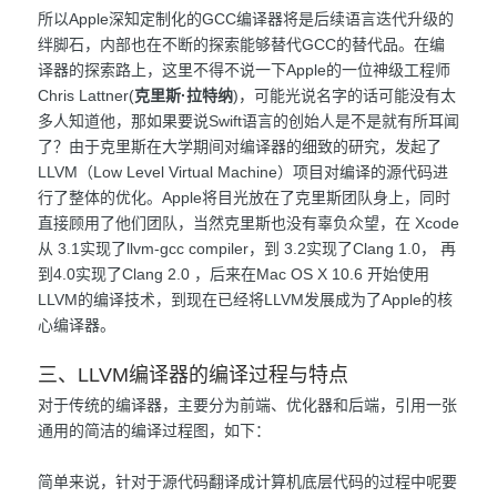
所以Apple深知定制化的GCC编译器将是后续语言迭代升级的
绊脚石，内部也在不断的探索能够替代GCC的替代品。在编
译器的探索路上，这里不得不说一下Apple的一位神级工程师
Chris Lattner(
克里斯·拉特纳
)，可能光说名字的话可能没有太
多人知道他，那如果要说Swift语言的创始人是不是就有所耳闻
了？由于克里斯在大学期间对编译器的细致的研究，发起了
LLVM（Low Level Virtual Machine）项目对编译的源代码进
行了整体的优化。Apple将目光放在了克里斯团队身上，同时
直接顾用了他们团队，当然克里斯也没有辜负众望，在 Xcode
从 3.1实现了llvm-gcc compiler，到 3.2实现了Clang 1.0， 再
到4.0实现了Clang 2.0 ，后来在Mac OS X 10.6 开始使用
LLVM的编译技术，到现在已经将LLVM发展成为了Apple的核
心编译器。
三、LLVM编译器的编译过程与特点
对于传统的编译器，主要分为前端、优化器和后端，引用一张
通用的简洁的编译过程图，如下：
简单来说，针对于源代码翻译成计算机底层代码的过程中呢要