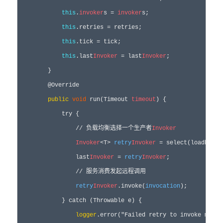
this
.
invoker
s = 
invoker
s;

this
.retries = retries;

this
.tick = tick;

this
.last
Invoker
 = last
Invoker
;

        }

        @Override

public
void
 run(Timeout 
timeout
) {

            try {

                // 负载均衡选择一个生产者
Invoker
Invoker
<T> 
retry
Invoker
 = select(loadbalan
                last
Invoker
 = 
retry
Invoker
;

                // 服务消费发起远程调用

retry
Invoker
.invoke(
invocation
);

            } catch (Throwable e) {

logger
.error("Failed retry to invoke metho