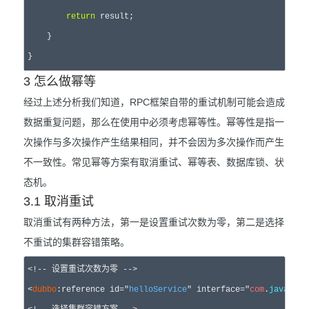
return
 result;

    }

3 怎么做幂等
经过上述分析我们知道，RPC框架自带的重试机制可能会造成
数据重复问题，那么在使用中必须考虑幂等性。幂等性是指一
次操作与多次操作产生结果相同，并不会因为多次操作而产生
不一致性。常见幂等方案有取消重试、幂等表、数据库锁、状
态机。
3.1 取消重试
取消重试有两种方法，第一是设置重试次数为零，第二是选择
不重试的集群容错策略。
<!-- 设置重试次数为零 -->

<
dubbo
:reference id="
helloService
" interface="
com
.
java
.
fro