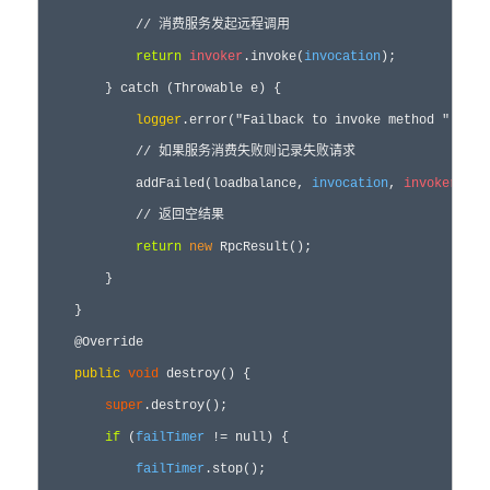
            // 消费服务发起远程调用

return
invoker
.invoke(
invocation
);

        } catch (Throwable e) {

logger
.error("Failback to invoke method " + 
in
            // 如果服务消费失败则记录失败请求

            addFailed(loadbalance, 
invocation
, 
invoker
s, 
i
            // 返回空结果

return
new
 RpcResult();

        }

    }

    @Override

public
void
 destroy() {

super
.destroy();

if
 (
failTimer
 != null) {

failTimer
.stop();
