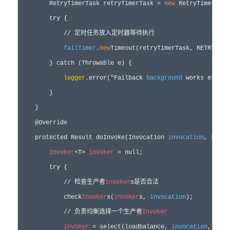
        RetryTimerTask retryTimerTask = 
new
 RetryTimerTask
        try {

            // 定时任务放入定时器等待执行

failTimer
.
new
Timeout(retryTimerTask, RETRY_FAI
        } catch (Throwable e) {

logger
.error("Failback 
background
 works error,
        }

    }

    @Override

    protected Result doInvoke(Invocation 
invocation
, 
List
<
Invoker
<T> 
invoker
 = null;

        try {

            // 检查生产者
Invoker
s是否合法

            check
Invoker
s(
invoker
s, 
invocation
);

            // 负责均衡选择一个生产者
Invoker
invoker
 = select(loadbalance, 
invocation
, 
invo