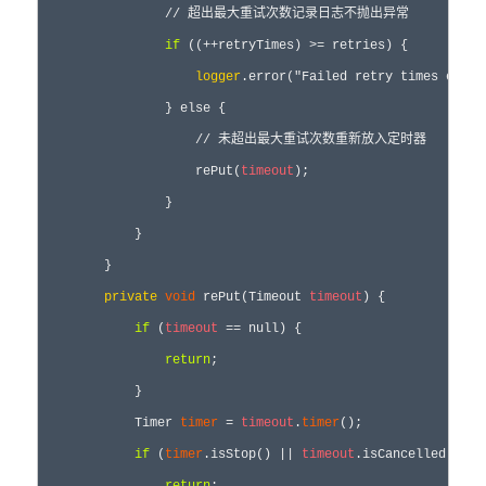
                // 超出最大重试次数记录日志不抛出异常

if
 ((++retryTimes) >= retries) {

logger
.error("Failed retry times excee
                } else {

                    // 未超出最大重试次数重新放入定时器

                    rePut(
timeout
);

                }

            }

        }

private
void
 rePut(Timeout 
timeout
) {

if
 (
timeout
 == null) {

return
;

            }

            Timer 
timer
 = 
timeout
.
timer
();

if
 (
timer
.isStop() || 
timeout
.isCancelled()) {
