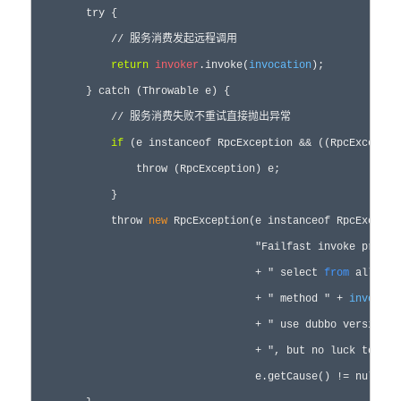
        try {

            // 服务消费发起远程调用

return
invoker
.invoke(
invocation
);

        } catch (Throwable e) {

            // 服务消费失败不重试直接抛出异常

if
 (e instanceof RpcException && ((RpcExceptio
                throw (RpcException) e;

            }

            throw 
new
 RpcException(e instanceof RpcExcepti
                                   "Failfast invoke provid
                                   + " select 
from
 all pro
                                   + " method " + 
invocati
                                   + " use dubbo version "
                                   + ", but no luck to per
                                   e.getCause() != null ? e