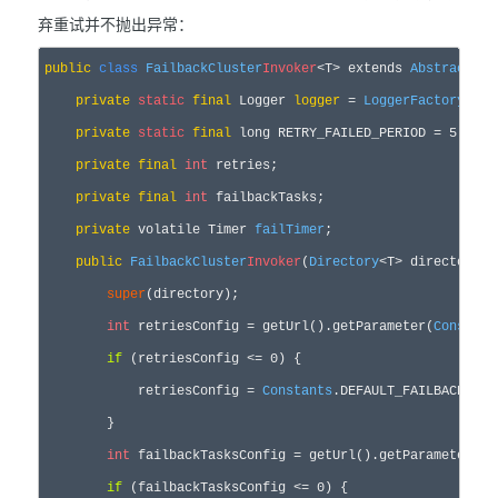
弃重试并不抛出异常：
public
class
FailbackCluster
Invoker
<T> extends 
AbstractClu
private
static
final
 Logger 
logger
 = 
LoggerFactory
.get
private
static
final
 long RETRY_FAILED_PERIOD = 5;

private
final
int
 retries;

private
final
int
 failbackTasks;

private
 volatile Timer 
failTimer
;

public
FailbackCluster
Invoker
(
Directory
<T> directory) {
super
(directory);

int
 retriesConfig = getUrl().getParameter(
Constant
if
 (retriesConfig <= 0) {

            retriesConfig = 
Constants
.DEFAULT_FAILBACK_TIME
        }

int
 failbackTasksConfig = getUrl().getParameter(
Co
if
 (failbackTasksConfig <= 0) {
