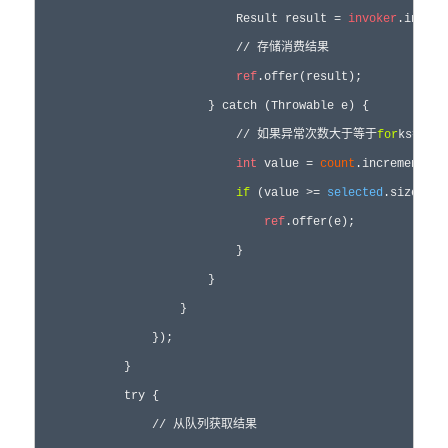
                            Result result = 
invoker
.invoke
                            // 存储消费结果

ref
.offer(result);

                        } catch (Throwable e) {

                            // 如果异常次数大于等于
for
ks参数
int
 value = 
count
.incrementAnd
if
 (value >= 
selected
.size()) {
ref
.offer(e);

                            }

                        }

                    }

                });

            }

            try {

                // 从队列获取结果
