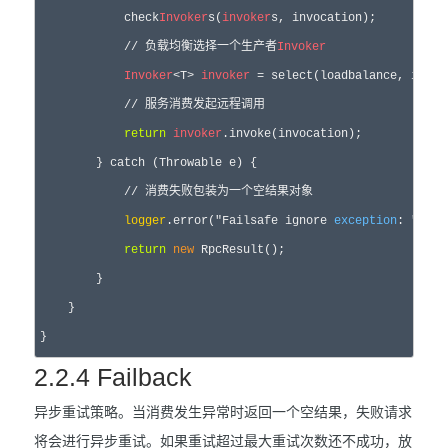
            check
Invoker
s(
invoker
s, invocation);

            // 负载均衡选择一个生产者
Invoker
Invoker
<T> 
invoker
 = select(loadbalance, invoc
            // 服务消费发起远程调用

return
invoker
.invoke(invocation);

        } catch (Throwable e) {

            // 消费失败包装为一个空结果对象

logger
.error("Failsafe ignore 
exception
: " + e
return
new
 RpcResult();

        }

    }

2.2.4 Failback
异步重试策略。当消费发生异常时返回一个空结果，失败请求
将会进行异步重试。如果重试超过最大重试次数还不成功，放