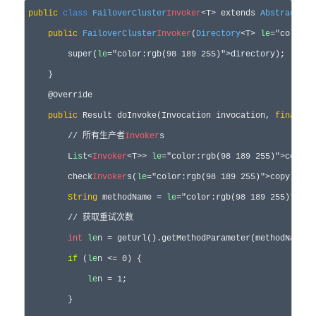
public
class
FailoverCluster
Invoker
<T> extends 
AbstractClu
public
FailoverCluster
Invoker
(
Directory
<T> 
le
="color:r
        super(
le
="color:rgb(98 189 255)">directory);

    }

    @Override

public
 Result doInvoke(Invocation invocation, 
final
 L
i
        // 所有生产者
Invoker
s

        L
is
t<
Invoker
<T>> 
le
="color:rgb(98 189 255)">copy
In
        check
Invoker
s(
le
="color:rgb(98 189 255)">copy
Invok
String
 methodName = 
le
="color:rgb(98 189 255)">Rpc
        // 获取重试次数

int
le
n = getUrl().getMethodParameter(methodName, 
if
 (
le
n <= 0) {

le
n = 1;

        }
