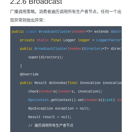
2.2.6 Broadcast
广播调用策略。消费者遍历调用所有生产者节点，任何一个出
现异常则抛出异常：
public
class
BroadcastCluster
Invoker
<T> extends 
AbstractCl
private
static
final
 Logger 
logger
 = 
LoggerFactory
.get
public
BroadcastCluster
Invoker
(
Directory
<T> directory) 
        super(directory);

    }

    @Override

public
 Result doInvoke(
final
 Invocation invocation, 
Li
        check
Invoker
s(
invoker
s, invocation);

RpcContext
.getContext().set
Invoker
s((
List
) 
invoker
        RpcException exception = null;

        Result result = null;

        // 遍历调用所有生产者节点
