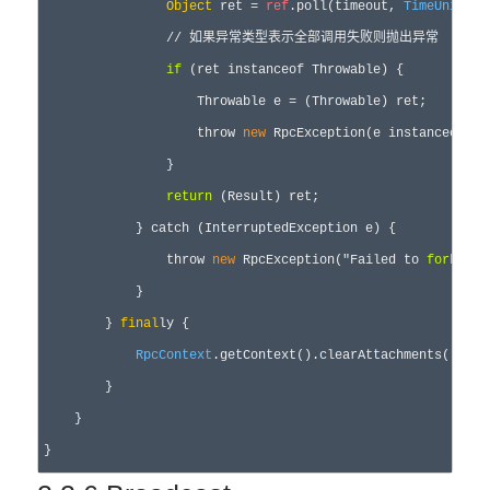
Object
 ret = 
ref
.poll(timeout, 
TimeUnit
.MI
                // 如果异常类型表示全部调用失败则抛出异常

if
 (ret instanceof Throwable) {

                    Throwable e = (Throwable) ret;

                    throw 
new
 RpcException(e instanceof Rp
                }

return
 (Result) ret;

            } catch (InterruptedException e) {

                throw 
new
 RpcException("Failed to 
for
king 
            }

        } 
final
ly {

RpcContext
.getContext().clearAttachments();

        }

    }
