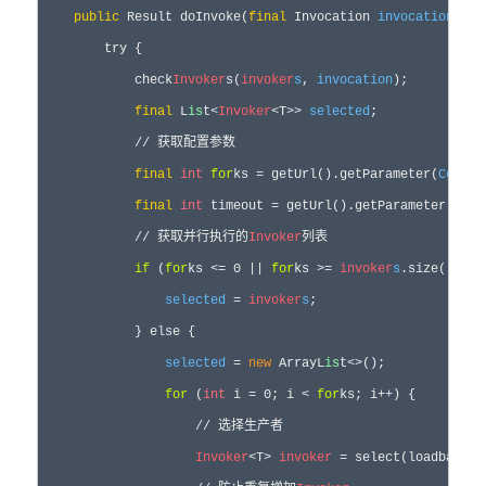
public
 Result doInvoke(
final
 Invocation 
invocation
, L
i
        try {

            check
Invoker
s(
invoker
s
, 
invocation
);

final
 L
is
t<
Invoker
<T>> 
selected
;

            // 获取配置参数

final
int
for
ks = getUrl().getParameter(
Consta
final
int
 timeout = getUrl().getParameter(
Cons
            // 获取并行执行的
Invoker
列表

if
 (
for
ks <= 0 || 
for
ks >= 
invoker
s
.size()) {

selected
 = 
invoker
s
;

            } else {

selected
 = 
new
 ArrayL
is
t<>();

for
 (
int
 i = 0; i < 
for
ks; i++) {

                    // 选择生产者

Invoker
<T> 
invoker
 = select(loadbalanc