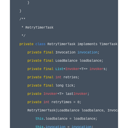
        }

    }

    /**

     * RetryTimerTask

     */

private
class
 RetryTimerTask implements TimerTask {

private
final
 Invocation 
invocation
;

private
final
 LoadBalance loadbalance;

private
final
List
<
Invoker
<T>> 
invoker
s;

private
final
int
 retries;

private
final
 long tick;

private
Invoker
<T> last
Invoker
;

private
int
 retryTimes = 0;

        RetryTimerTask(LoadBalance loadbalance, Invocation
this
.loadbalance = loadbalance;

this
.
invocation
 = 
invocation
;
