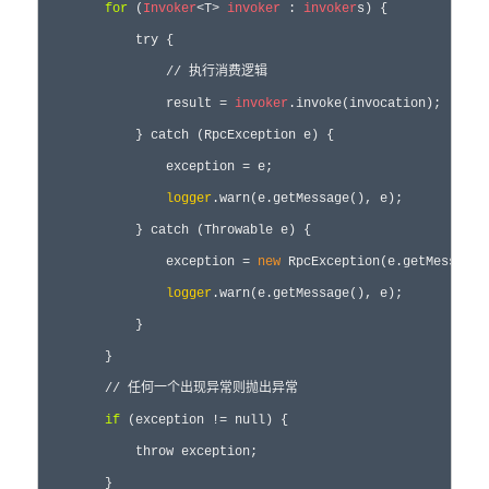
for
 (
Invoker
<T> 
invoker
 : 
invoker
s) {

            try {

                // 执行消费逻辑

                result = 
invoker
.invoke(invocation);

            } catch (RpcException e) {

                exception = e;

logger
.warn(e.getMessage(), e);

            } catch (Throwable e) {

                exception = 
new
 RpcException(e.getMessage()
logger
.warn(e.getMessage(), e);

            }

        }

        // 任何一个出现异常则抛出异常

if
 (exception != null) {

            throw exception;

        }
