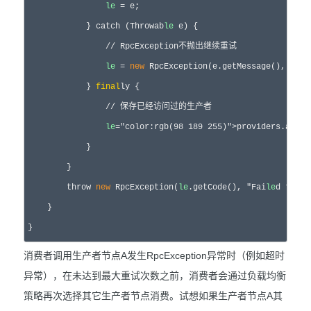
le
 = e;

            } catch (Throwab
le
 e) {

                // RpcException不抛出继续重试

le
 = 
new
 RpcException(e.getMessage(), e);

            } 
final
ly {

                // 保存已经访问过的生产者

le
="color:rgb(98 189 255)">providers.add(
l
            }

        }

        throw 
new
 RpcException(
le
.getCode(), "Fai
le
d to in
    }

消费者调用生产者节点A发生RpcException异常时（例如超时
异常），在未达到最大重试次数之前，消费者会通过负载均衡
策略再次选择其它生产者节点消费。试想如果生产者节点A其