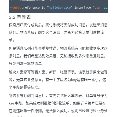
<!-- 选择集群容错方案 -->

<
dubbo
:reference id="
helloService
" interface="
com
.
java
.
fro
3.2 幂等表
假设用户支付成功后，支付系统将支付成功消息，发送至消息
队列。物流系统订阅到这个消息，准备为这笔订单创建物流
单。
但是消息队列可能会重复推送，物流系统有可能接收到多次这
条消息。我们希望达到效果是：无论接收到多少条重复消息，
只能创建一笔物流单。
解决方案是幂等表方案。新建一张幂等表，该表就是用来做幂
等，无其它业务意义，有一个字段名为key建有唯一索引，这
个字段是幂等标准。
物流系统订阅到消息后，首先尝试插入幂等表，订单编号作为
key字段。如果成功则继续创建物流单，如果订单编号已经存
在则违反唯一性原则，无法插入成功，说明已经进行过业务处