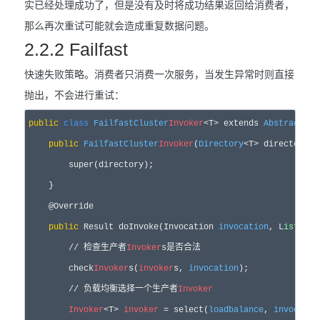
实已经处理成功了，但是没有及时将成功结果返回给消费者，
那么再次重试可能就会造成重复数据问题。
2.2.2 Failfast
快速失败策略。消费者只消费一次服务，当发生异常时则直接
抛出，不会进行重试：
public
class
FailfastCluster
Invoker
<T> extends 
AbstractClu
public
FailfastCluster
Invoker
(
Directory
<T> directory) {
        super(directory);

    }

    @Override

public
 Result doInvoke(Invocation 
invocation
, L
is
t<
Inv
        // 检查生产者
Invoker
s是否合法

        check
Invoker
s(
invoker
s, 
invocation
);

        // 负载均衡选择一个生产者
Invoker
Invoker
<T> 
invoker
 = select(
loadbalance
, 
invocatio