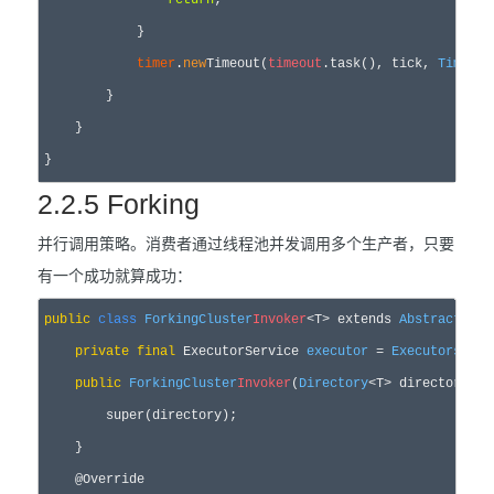
return
;

            }

timer
.
new
Timeout(
timeout
.task(), tick, 
TimeUni
        }

    }

2.2.5 Forking
并行调用策略。消费者通过线程池并发调用多个生产者，只要
有一个成功就算成功：
public
class
ForkingCluster
Invoker
<T> extends 
AbstractClus
private
final
 ExecutorService 
executor
 = 
Executors
.
new
public
ForkingCluster
Invoker
(
Directory
<T> directory) {

        super(directory);

    }

    @Override
