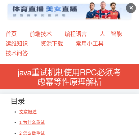
✕
首页
前端技术
编程语言
人工智能
运维知识
资源下载
常用小工具
技术问答
java重试机制使用RPC必须考
虑幂等性原理解析
目录
文章概述
1 为什么重试
2 怎么做重试