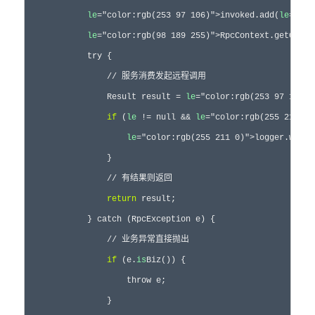
le
="color:rgb(253 97 106)">invoked.add(
le
="col
le
="color:rgb(98 189 255)">RpcContext.getConte
            try {

                // 服务消费发起远程调用

                Result result = 
le
="color:rgb(253 97 106)"
if
 (
le
 != null && 
le
="color:rgb(255 211 0)
le
="color:rgb(255 211 0)">logger.warn(
                }

                // 有结果则返回

return
 result;

            } catch (RpcException e) {

                // 业务异常直接抛出

if
 (e.
is
Biz()) {

                    throw e;

                }
