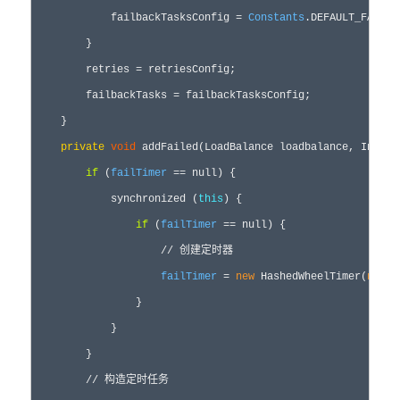
            failbackTasksConfig = 
Constants
.DEFAULT_FAILBA
        }

        retries = retriesConfig;

        failbackTasks = failbackTasksConfig;

    }

private
void
 addFailed(LoadBalance loadbalance, Invoca
if
 (
failTimer
 == null) {

            synchronized (
this
) {

if
 (
failTimer
 == null) {

                    // 创建定时器

failTimer
 = 
new
 HashedWheelTimer(
new
 N
                }

            }

        }

        // 构造定时任务
