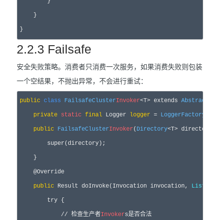
        }

    }

2.2.3 Failsafe
安全失败策略。消费者只消费一次服务，如果消费失败则包装
一个空结果，不抛出异常，不会进行重试：
public
class
FailsafeCluster
Invoker
<T> extends 
AbstractClu
private
static
final
 Logger 
logger
 = 
LoggerFactory
.get
public
FailsafeCluster
Invoker
(
Directory
<T> directory) {
        super(directory);

    }

    @Override

public
 Result doInvoke(Invocation invocation, 
List
<
Inv
        try {

            // 检查生产者
Invoker
s是否合法
