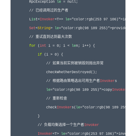
        RpcException 
le
 = null;

        // 已经调用过的生产者

        L
is
t<
Invoker
<T>> 
le
="color:rgb(253 97 106)">invoke
Set
<
String
> 
le
="color:rgb(98 189 255)">providers =
        // 重试直到达到最大次数

for
 (
int
 i = 0; i < 
le
n; i++) {

if
 (i > 0) {

                // 如果当前实例被销毁则抛出异常

                checkWhetherDestroyed();

                // 根据路由策略选出可用生产者
Invoker
s

le
="color:rgb(98 189 255)">copy
Invoker
s = 
                // 重新检查

                check
Invoker
s(
le
="color:rgb(98 189 255)">c
            }

            // 负载均衡选择一个生产者
Invoker
Invoker
<T> 
le
="color:rgb(253 97 106)">invoker 