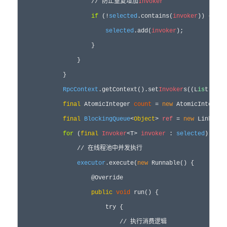
                    // 防止重复增加
Invoker
if
 (!
selected
.contains(
invoker
)) {

selected
.add(
invoker
);

                    }

                }

            }

RpcContext
.getContext().set
Invoker
s((L
is
t) 
sel
final
 AtomicInteger 
count
 = 
new
 AtomicInteger()
final
BlockingQueue
<
Object
> 
ref
 = 
new
 Linked
Bl
for
 (
final
Invoker
<T> 
invoker
 : 
selected
) {

                // 在线程池中并发执行

executor
.execute(
new
 Runnable() {

                    @Override

public
void
 run() {

                        try {

                            // 执行消费逻辑
