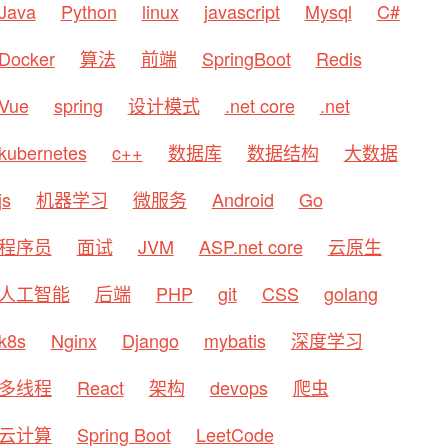
Java
Python
linux
javascript
Mysql
C#
Docker
算法
前端
SpringBoot
Redis
Vue
spring
设计模式
.net core
.net
kubernetes
c++
数据库
数据结构
大数据
js
机器学习
微服务
Android
Go
程序员
面试
JVM
ASP.net core
云原生
人工智能
后端
PHP
git
CSS
golang
k8s
Nginx
Django
mybatis
深度学习
多线程
React
架构
devops
爬虫
云计算
Spring Boot
LeetCode