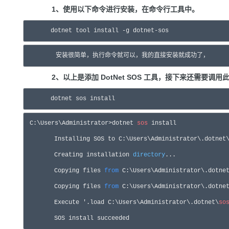
1、使用以下命令进行安装，在命令行工具中。
　　　　dotnet tool install -g dotnet-sos
　　　　安装很简单，执行命令就可以，我的直接安装就成功了，
2、以上是添加 DotNet SOS 工具，接下来还需
　　　　dotnet sos install
 C:\Users\Administrator>
dotnet 
sos
 install

Installing SOS to C:\Users\Administrator\.dotnet
Creating installation 
directory
...

 Copying files 
from
 C:\Users\Administrator\.dotne
 Copying files 
from
 C:\Users\Administrator\.dotne
 Execute 
'
.load C:\Users\Administrator\.dotnet\
so
 SOS install succeeded