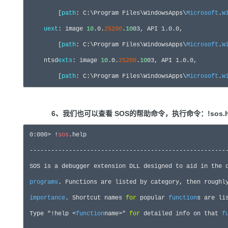
         [
path
: C:\Program Files\WindowsApps\
Microsoft
.
W
uext
: image 
10
.0
.
25200
.
10
03
, API 
1.0
.
0
         [
path
: C:\Program Files\WindowsApps\
Microsoft
.
W
     ntsd
exts
: image 
10
.0
.
25200
.
10
03
, API 
1.0
.
0
         [
path
: C:\Program Files\WindowsApps\
Microsoft
.
W
6、我们也可以查看 SOS的帮助命令，执行命令：!sos.h
0
:
000
> !
sos
 --------------------------------------------------------
 SOS 
is
 a debugger extension DLL designed to aid 
in
programs
. Functions are listed by category, then roughl
importance
. Shortcut names 
for
 popular 
function
s are li
 Type 
"
!help <
function
name>
"
for
 detailed info on that 
f