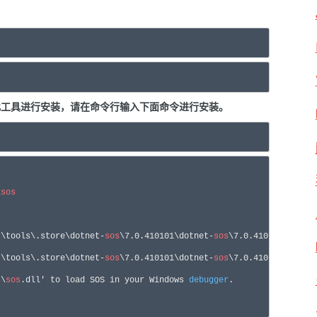
要调用此工具进行安装，请在命令行输入下面命令进行安装。
\
sos
t\tools\.store\dotnet-
sos
\
7.0
.
410101
\dotnet-
sos
\
7.0
.
410101
\tools
t\tools\.store\dotnet-
sos
\
7.0
.
410101
\dotnet-
sos
\
7.0
.
410101
\tools
s
\
sos
.dll
'
 to load SOS 
in
 your Windows 
debugger
.
