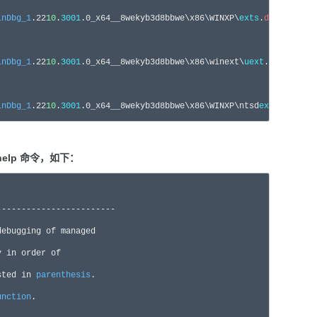
inDbg_1
.
22
10
.
3001
.0_x64__8wekyb3d8bbwe\x86\WINXP\
exts
.
dll
inDbg_1
.
22
10
.
3001
.0_x64__8wekyb3d8bbwe\x86\winext\
uext
.
dll
inDbg_1
.
22
10
.
3001
.0_x64__8wekyb3d8bbwe\x86\WINXP\ntsd
exts
.
dll
]
elp 命令，如下：
-----------------------

y 
in
sted 
in
parenthesis
unction