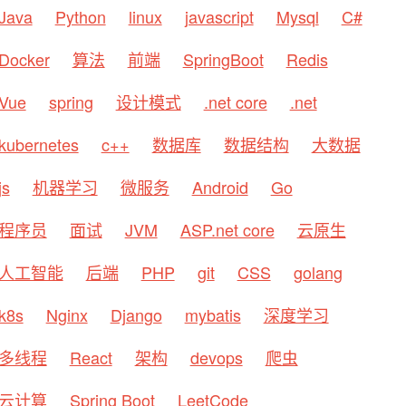
Java
Python
linux
javascript
Mysql
C#
Docker
算法
前端
SpringBoot
Redis
Vue
spring
设计模式
.net core
.net
kubernetes
c++
数据库
数据结构
大数据
js
机器学习
微服务
Android
Go
程序员
面试
JVM
ASP.net core
云原生
人工智能
后端
PHP
git
CSS
golang
\
net6
.
0
\any\win-
x64

k8s
Nginx
Django
mybatis
深度学习
\
net6
.
0
\any\lib

多线程
React
架构
devops
爬虫
云计算
Spring Boot
LeetCode