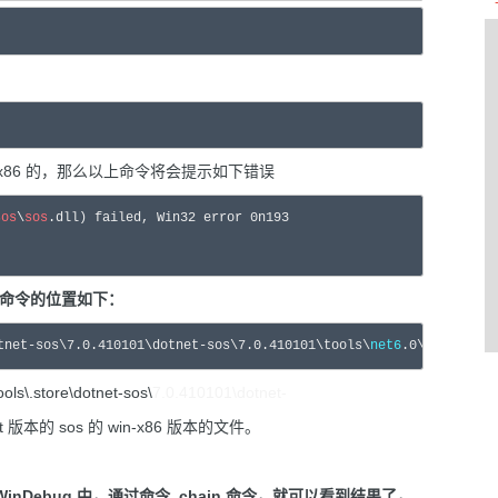
6 的，那么以上命令将会提示如下错误
sos
\
sos
.dll) failed, Win32 error 0n193

我的命令的位置如下：
tnet-sos\
7.0
.
410101
\dotnet-sos\
7.0
.
410101
\tools\
net6
.
0
\any\win-x
store\dotnet-sos\
7.0.
410101\dotnet-
 版本的 sos 的 win-x86 版本的文件。
WinDebug 中，通过命令 .chain 命令，就可以看到结果了，