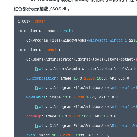
红色部分表示加载了SOS.dll。
1
:
001
>
 .
chain
Extension DLL search 
Path
     C:\Program Files\WindowsApps\
Microsoft
.
WinDbg_1
.
22
1
Extension DLL 
chain
C:\Users\Administrator\.dotnet\tools\.store\dotnet-
         [
path
: 
C:\Users\Administrator\.dotnet\tools\.st
CLRComposition
: image 
10
.0
.
25200
.
10
03
, API 
0.0
.
0
         [
path
: C:\Program Files\WindowsApps\
Microsoft
.
W
wow64
exts
: image 
10
.0
.
25200
.
10
03
, API 
1.0
.
0
         [
path
: C:\Program Files\WindowsApps\
Microsoft
.
W
dbghelp
: image 
10
.0
.
25200
.
10
03
, API 
10
.0
.
6
         [
path
: C:\Program Files\WindowsApps\
Microsoft
.
W
exts
: image 
10
.0
.
25200
.
10
03
, API 
1.0
.
0