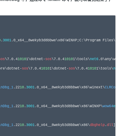
0
.
3001
.0_x64__8wekyb3d8bbwe\x86\WINXP;C:\Program Files\WindowsAp
sos
\7.0.4
10
10
1\dotnet-
sos
\7.0.4
10
10
1\tools\
net6
.0\any\win-x86\
so
ore\dotnet-
sos
\7.0.4
10
10
1\dotnet-
sos
\7.0.4
10
10
1\tools\
net6
.0\any
inDbg_1
.
22
10
.
3001
.0_x64__8wekyb3d8bbwe\x86\winext\
CLRComposition
inDbg_1
.
22
10
.
3001
.0_x64__8wekyb3d8bbwe\x86\WINXP\
wow64
exts
.
dll
inDbg_1
.
22
10
.
3001
.0_x64__8wekyb3d8bbwe\x86\
dbghelp
.
dll