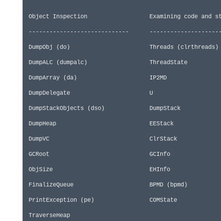
 -----------------------------      ---------------------
 DumpObj (
do