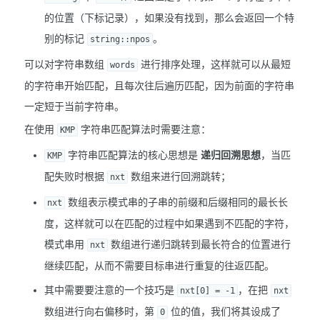
的位置（下标记录），如果没有找到，那么会返回一个特
别的标记
。
string::npos
可以对字符串数组
进行排序处理，这样就可以从最短
words
的字符串开始匹配，且每次往后遍历匹配，因为前面的字符串
一定短于当前字符串。
在使用
字符串匹配算法时需要注意：
KMP
字符串匹配算法的核心思想是
递归回溯思想
，当匹
KMP
配失败时根据
数组来进行回溯跳转；
nxt
数组表示模式串的子串的前缀和后缀相同的最长长
nxt
度，这样就可以在匹配的过程中如果遇到不匹配的字符，
模式串用
数组进行递归跳转到最长符合的位置进行
nxt
继续匹配，从而不需要目标串进行重复的往返匹配。
其中需要要注意的一个技巧是
，在把
nxt[0] = -1
nxt
数组进行向右偏移时，第
位的值，我们将其设成了
0