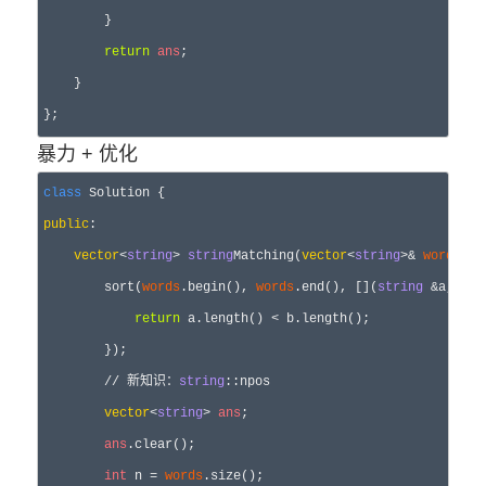
        }

return
ans
;

    }

暴力 + 优化
class
public
:

vector
<
string
> 
string
Matching(
vector
<
string
>& 
words
) {

        sort(
words
.begin(), 
words
.end(), [](
string
 &a, 
str
return
 a.length() < b.length();

        });

        // 新知识：
string
::npos

vector
<
string
> 
ans
;

ans
.clear();

int
 n = 
words
.size();
