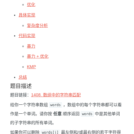
优化
具体实现
复杂度分析
代码实现
暴力
暴力 + 优化
KMP
总结
题目描述
题目链接：
1408. 数组中的字符串匹配
给你一个字符串数组
，数组中的每个字符串都可以看
words
作是一个单词。请你按
任意
顺序返回
中是其他单词
words
的子字符串的所有单词。
如果你可以删除
最左侧和/或最右侧的若干字符得
words[j]