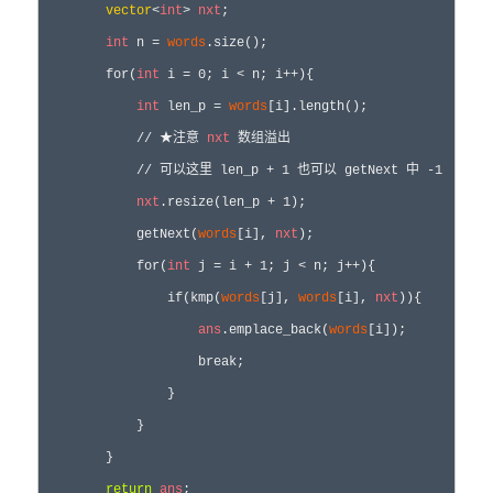
vector
<
int
> 
nxt
;

int
 n = 
words
.size();

        for(
int
 i = 0; i < n; i++){

int
 len_p = 
words
[i].length();

            // ★注意 
nxt
 数组溢出

            // 可以这里 len_p + 1 也可以 getNext 中 -1

nxt
.resize(len_p + 1);

            getNext(
words
[i], 
nxt
);

            for(
int
 j = i + 1; j < n; j++){

                if(kmp(
words
[j], 
words
[i], 
nxt
)){

ans
.emplace_back(
words
[i]);

                    break;

                }

            }

        }

return
ans
;
