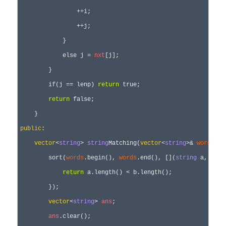
                ++i;

                ++j;

            }

            else j = 
nxt
[j];

        }

        if(j == lenp) 
return
 true;

return
 false;

public
:

vector
<
string
> 
string
Matching(
vector
<
string
>& 
words
) {

        sort(
words
.begin(), 
words
.end(), [](
string
 a, 
stri
return
 a.length() < b.length();

        });

vector
<
string
> 
ans
;

ans
.clear();
