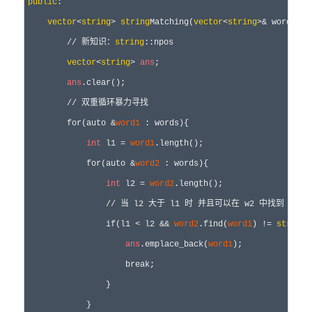
public
:

vector
<
string
> 
string
Matching(
vector
<
string
>& words) {

        // 新知识：
string
::npos

vector
<
string
> 
ans
;

ans
.clear();

        // 双重循环暴力寻找

        for(auto &
word1
 : words){

int
 l1 = 
word1
.length();

            for(auto &
word2
 : words){

int
 l2 = 
word2
.length();

                // 当 l2 大于 l1 时 并且可以在 w2 中找到 w1 时

                if(l1 < l2 && 
word2
.find(
word1
) != 
string
:
ans
.emplace_back(
word1
);

                    break;

                }

            }
