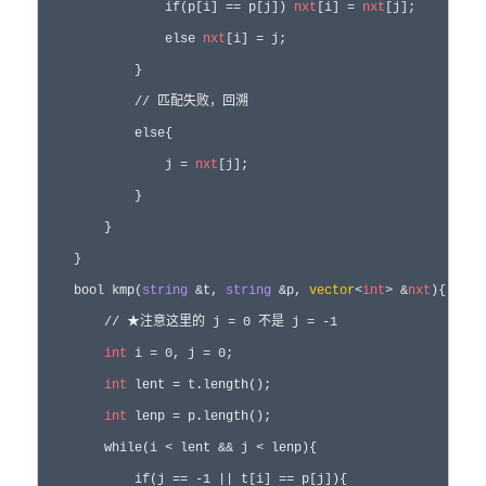
                if(p[i] == p[j]) 
nxt
[i] = 
nxt
[j];

                else 
nxt
[i] = j;

            }

            // 匹配失败，回溯

            else{

                j = 
nxt
[j];

            }

        }

    }

    bool kmp(
string
 &t, 
string
 &p, 
vector
<
int
> &
nxt
){

        // ★注意这里的 j = 0 不是 j = -1

int
 i = 0, j = 0;

int
 lent = t.length();

int
 lenp = p.length();

        while(i < lent && j < lenp){

            if(j == -1 || t[i] == p[j]){
