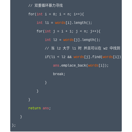
        // 双重循环暴力寻找

        for(
int
 i = 0; i < n; i++){

int
 l1 = 
words
[i].length();

            for(
int
 j = i + 1; j < n; j++){

int
 l2 = 
words
[j].length();

                // 当 l2 大于 l1 时 并且可以在 w2 中找到 w1 时

                if(l1 < l2 && 
words
[j].find(
words
[i]) != 
s
ans
.emplace_back(
words
[i]);

                    break;

                }

            }

        }

return
ans
;

    }
