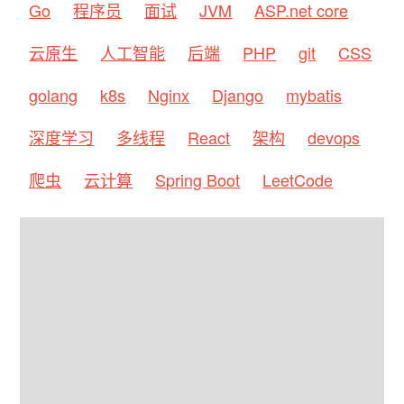
Go
程序员
面试
JVM
ASP.net core
云原生
人工智能
后端
PHP
git
CSS
golang
k8s
Nginx
Django
mybatis
深度学习
多线程
React
架构
devops
爬虫
云计算
Spring Boot
LeetCode