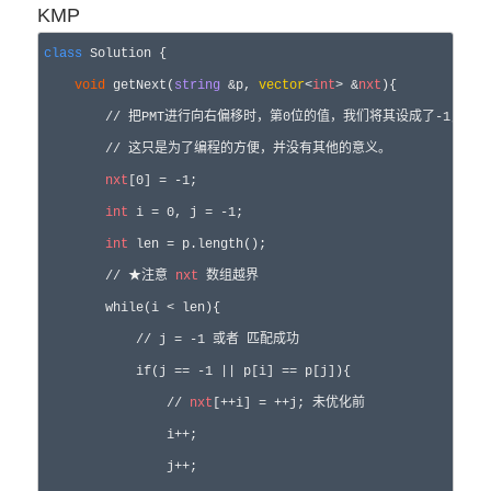
KMP
class
 Solution {

void
 getNext(
string
 &p, 
vector
<
int
> &
nxt
){

        // 把PMT进行向右偏移时，第0位的值，我们将其设成了-1，

        // 这只是为了编程的方便，并没有其他的意义。

nxt
[0] = -1;

int
 i = 0, j = -1;

int
 len = p.length();

        // ★注意 
nxt
 数组越界

        while(i < len){

            // j = -1 或者 匹配成功

            if(j == -1 || p[i] == p[j]){

                // 
nxt
[++i] = ++j; 未优化前

                i++;

                j++;
