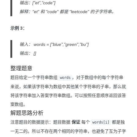
输出：["et","code"]
解释："et" 和 "code" 都是 "leetcode" 的子字符串。
示例 3：
输入： words = ["blue","green","bu"]
输出： []
整理题意
题目给定一个字符串数组
，对于数组中的每个字符串
words
来说，如果该字符串为数组中其他某个字符串的子串，那么就
将该字符串加入答案字符串数组。可以按照任意顺序返回该答
案数组。
解题思路分析
注意题目的数据提示：题目数据
保证
每个
都是独
words[i]
一无二的。所以不存在两个相同的字符串，也避免了互为子字