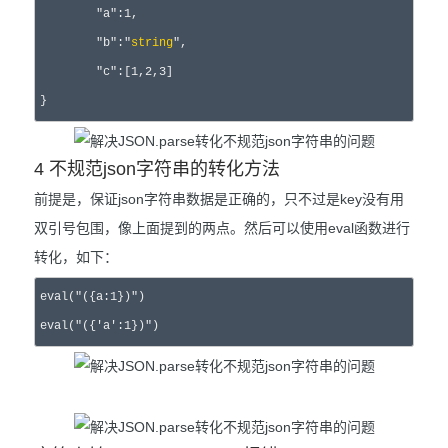
	"a":1,

	"b":"
string
",

	"c":[1,2,3]

}
4 不规范json字符串的转化方法
前提是，保证json字符串数据是正确的，只不过是key没有用
双引号包围，像上面提到的两点。然后可以使用eval函数进行
转化，如下：
eval("({a:1})")

eval("({'a':1})")