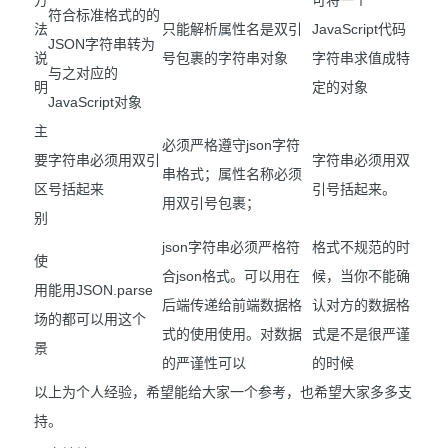
方
可将一个
符合标准格式的的
法
只能解析属性名是双引
JavaScript代码
JSON字符串转为
说
号包裹的字符串对象
字符串求值成特
与之对应的
明
定的对象
JavaScript对象
主
必须严格遵守json字符
要
字符串必须用双引
字符串必须用双
串格式；属性名称必须
区
号括起来
引号括起来。
用双引号包裹；
别
json字符串必须严格符
格式不规范的时
使
合json格式。可以用在
候，当你不能确
用
能用JSON.parse
后端传递给前端数据格
认对方的数据格
场
的都可以用这个
式的使用使用。对数据
式是不是很严谨
景
的严谨性可以
的时候
以上为个人经验，希望能给大家一个参考，也希望大家多多支
持。