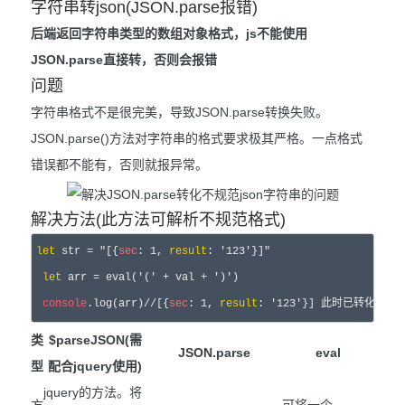
字符串转json(JSON.parse报错)
后端返回字符串类型的数组对象格式，js不能使用
JSON.parse直接转，否则会报错
问题
字符串格式不是很完美，导致JSON.parse转换失败。
JSON.parse()方法对字符串的格式要求极其严格。一点格式
错误都不能有，否则就报异常。
解决方法(此方法可解析不规范格式)
let
 str = "[{
sec
: 1, 
result
: '123'}]"

let
 arr = eval('(' + val + ')')

console
.log(arr)//[{
sec
: 1, 
result
类
$parseJSON(需
JSON.parse
eval
型
配合jquery使用)
jquery的方法。将