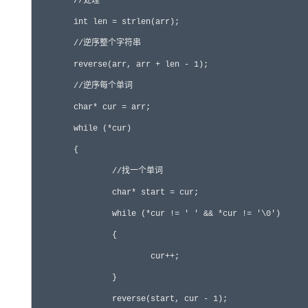
	//处理

	int len = strlen(arr);

	//逆序整个字符串

	reverse(arr, arr + len - 1);

	//逆序每个单词

	char* cur = arr;

	while (*cur)

	{

		//找一个单词

		char* start = cur;

		while (*cur != ' ' && *cur != '\0')

		{

			cur++;

		}

		reverse(start, cur - 1);
