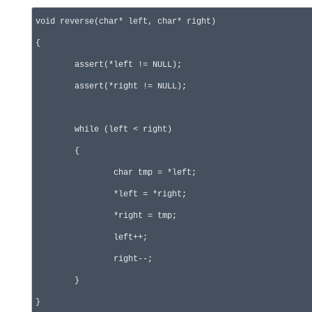
void reverse(char* left, char* right)

{

	assert(*left != NULL);

	assert(*right != NULL);

	while (left < right)

	{

		char tmp = *left;

		*left = *right;

		*right = tmp;

		left++;

		right--;

	}

}