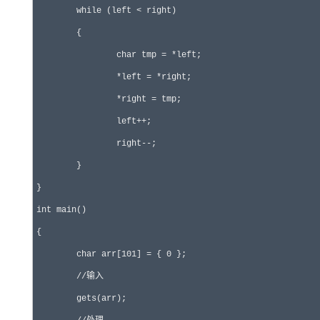
	while (left < right)

	{

		char tmp = *left;

		*left = *right;

		*right = tmp;

		left++;

		right--;

	}

}

int main()

{

	char arr[101] = { 0 };

	//输入

	gets(arr);
