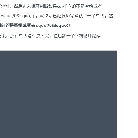
素地址，然后进入循环判断如果cur指向的不是空格或者
&rsquo;\0&lsquo;了，就说明已经遍历完确认了一个单词，然
指向的是空格或者&rsquo;\0&lsquo;
）
明还没有结束，还有单词没有逆序完，往后跳一个字符循环继续