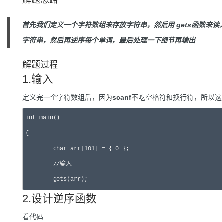
解题思路
首先我们定义一个字符数组来存放字符串，然后用 gets函数来
字符串，然后再逆序每个单词，最后处理一下细节再输出
解题过程
1.输入
定义完一个字符数组后，因为
scanf
不吃空格符和换行符，所以这
int main()

{

	char arr[101] = { 0 };

	//输入

	gets(arr);
2.设计逆序函数
看代码