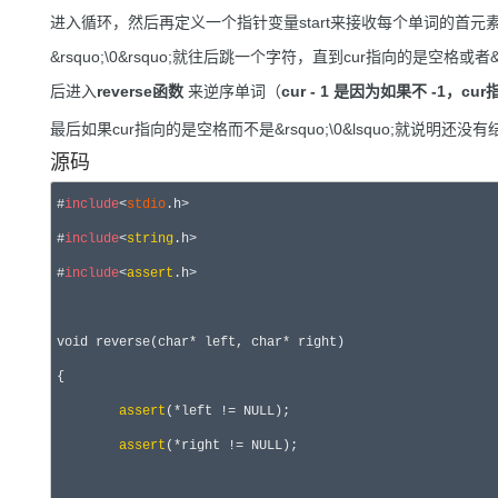
进入循环，然后再定义一个指针变量start来接收每个单词的首元
&rsquo;\0&rsquo;就往后跳一个字符，直到cur指向的是空格或者
后进入
reverse函数
来逆序单词（
cur - 1 是因为如果不 -1，cur
最后如果cur指向的是空格而不是&rsquo;\0&lsquo;就说
源码
#
include
<
stdio
.h>

#
include
<
string
.h>

#
include
<
assert
.h>

void reverse(char* left, char* right)

{

assert
(*left != NULL);

assert
(*right != NULL);
