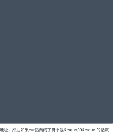
然后如果cur指向的字符不是&rsquo;\0&rsquo;的话就