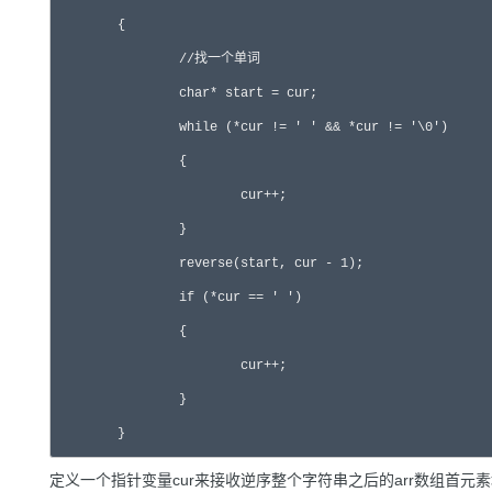
	{

		//找一个单词

		char* start = cur;

		while (*cur != ' ' && *cur != '\0')

		{

			cur++;

		}

		reverse(start, cur - 1);

		if (*cur == ' ')

		{

			cur++;

		}

	}
定义一个指针变量cur来接收逆序整个字符串之后的arr数组首元素地址，