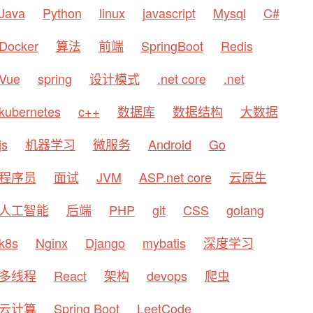
Java
Python
linux
javascript
Mysql
C#
Docker
算法
前端
SpringBoot
Redis
Vue
spring
设计模式
.net core
.net
kubernetes
c++
数据库
数据结构
大数据
js
机器学习
微服务
Android
Go
程序员
面试
JVM
ASP.net core
云原生
人工智能
后端
PHP
git
CSS
golang
k8s
Nginx
Django
mybatis
深度学习
多线程
React
架构
devops
爬虫
云计算
Spring Boot
LeetCode