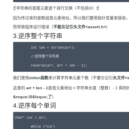
☝️字符串的首尾元素逐个进行交换（不包括\0）☝️
因为传过来的是数组首元素地址，所以我们要用指针变量来接收
而导致程序运行错误（
不能忘记引头文件<assert.h>
)
3.逆序整个字符串
	int len = strlen(arr);

	//逆序整个字符串

	reverse(arr, arr + len - 1);
我们使用
strlen函数
来计算字符串元素个数（不要忘记引
头文件<st
这里的
arr + len - 1
是首元素地址＋字符串长度（整数）- 1 得到
&rsquo;\0&lsquo;了
）
4.逆序每个单词
char* cur = arr;

	while (*cur)
