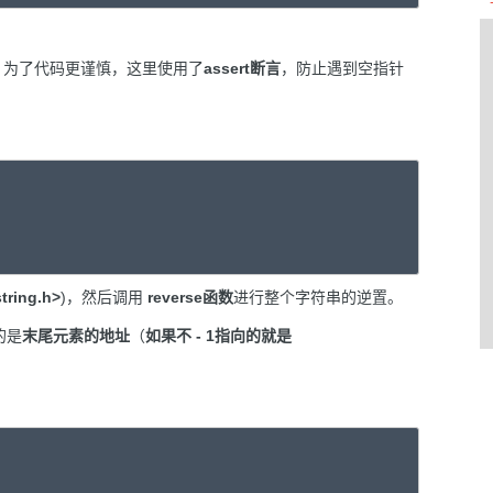
，为了代码更谨慎，这里使用了
assert断言
，防止遇到空指针
ring.h>
)，然后调用
reverse函数
进行整个字符串的逆置。
的是
末尾元素的地址
（
如果不 - 1指向的就是