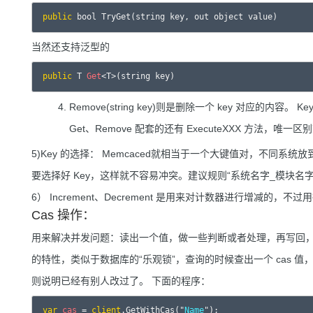
public
当然还支持泛型的
public
 T 
Get
Remove(string key)则是删除一个 key 对应的内容。 K
Get、Remove 配套的还有 ExecuteXXX 方法，
5)Key 的选择： Memcaced就相当于一个大键值对，不同系统放
要选择好 Key，这样就不容易冲突。建议规则“系统名字_模块名字_业务_Key
6） Increment、Decrement 是用来对计数器进行增减的，不过用
Cas 操作：
用来解决并发问题：读出一个值，做一些判断或者处理，再写回，有可能有并
的特性，类似于数据库的“乐观锁”，查询的时候查出一个 cas 值，
则说明已经有别人改过了。 下面的程序：
var
cas
 = 
client
.GetWithCas("
Name