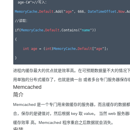
MemoryCache
.
Default
.Add("
age
", 666, 
DateTimeOffset
.
Now
.A
//读取：

if(
MemoryCache
.
Default
.Contains("
name
"))

{

int
age
 = (
int
)
MemoryCache
.
Default
["
age
"];

进程内缓存最大的优点就是效率高。在可预期数据量不大的情况下
用单独的分布式缓存了，也就是搞一台 或者多台专门服务器保存
Memcached
简介
Memcached 是一个专门用来做缓存的服务器，而且缓存的数据都在内存
合，保存的是键值对，然后根据 key 取 value。 当然 web 服
缓存效率 高。Memcached 程序重启之后数据就会消失。
安装