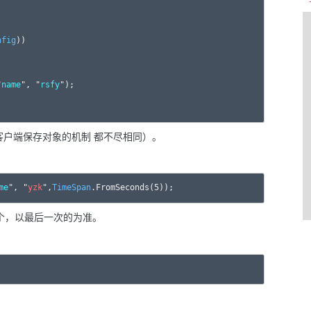
nfig
)) 

"
name
", "
rsfy
"); 

ed 客户端保存对象的机制 都不尽相同）。
me
", "
yzk
",
TimeSpan
一个，以最后一次的为准。