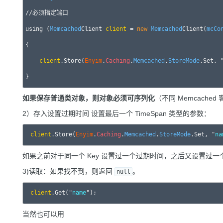
//必须指定端口

using (
Memcached
Client 
client
 = 
new
Memcached
Client(
mcCo
{

client
.Store(
Enyim
.
Caching
.
Memcached
.
StoreMode
.Set, 
如果保存普通类对象，则对象必须可序列化
（不同 Memcach
2）存入设置过期时间 设置最后一个 TimeSpan 类型的参数：
client
.Store(
Enyim
.
Caching
.
Memcached
.
StoreMode
.Set, "
na
如果之前对于同一个 Key 设置过一个过期时间，之后又设置过
3)读取：如果找不到，则返回
。
null
client
.Get("
name
当然也可以用