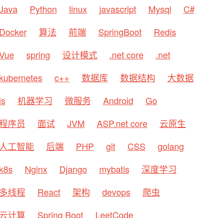
Java
Python
linux
javascript
Mysql
C#
Docker
算法
前端
SpringBoot
Redis
Vue
spring
设计模式
.net core
.net
kubernetes
c++
数据库
数据结构
大数据
js
机器学习
微服务
Android
Go
程序员
面试
JVM
ASP.net core
云原生
人工智能
后端
PHP
git
CSS
golang
k8s
Nginx
Django
mybatis
深度学习
多线程
React
架构
devops
爬虫
云计算
Spring Boot
LeetCode