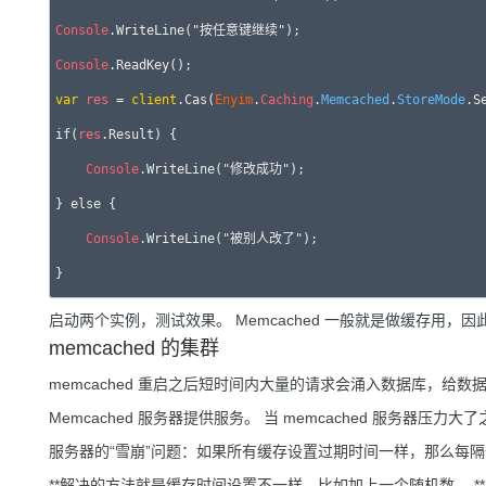
Console
Console
var
res
 = 
client
.Cas(
Enyim
.
Caching
.
Memcached
.
StoreMode
.S
if(
res
.Result) {

Console
.WriteLine("修改成功");

} else {

Console
.WriteLine("被别人改了");

启动两个实例，测试效果。 Memcached 一般就是做缓存用，因
memcached 的集群
memcached 重启之后短时间内大量的请求会涌入数据库，给
Memcached 服务器提供服务。 当 memcached 服务器压力大了
服务器的“雪崩”问题：如果所有缓存设置过期时间一样，那么每
**解决的方法就是缓存时间设置不一样，比如加上一个随机数。 **