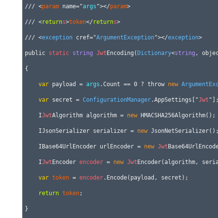
/// <
param
 name="
args
"></
param
>

/// <
return
s
>
token
</
return
s
>

/// <
exception
 cref="
ArgumentException
"></
exception
>

public 
static
string
Jwt
Encoding(
Dictionary
<
string
, obje
{

var
 payload = 
args
.Count == 0 ? throw 
new
ArgumentEx
var
 secret = 
ConfigurationManager
.AppSettings["
Jwt
"];
    I
Jwt
Algorithm algorithm = 
new
 HMACSHA256Algorithm();

    IJsonSerializer serializer = 
new
 JsonNetSerializer();
    IBase64UrlEncoder urlEncoder = 
new
Jwt
Base64UrlEncode
    I
Jwt
Encoder 
encoder
 = 
new
Jwt
Encoder(algorithm, seria
var
token
 = 
encoder
.Encode(payload, secret);

return
token
;

}
