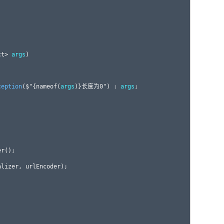
ct> 
args
)

ception
($"{nameof(
args
)}长度为0") : 
args
;





r();

lizer, urlEncoder);
