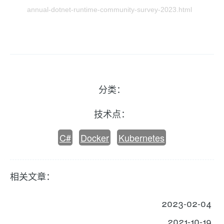
annual-dotnet-runtime-community-survey-2023.html
分类：
技术点：
C#
Docker
Kubernetes
相关文章：
2023-02-04
2021-10-19