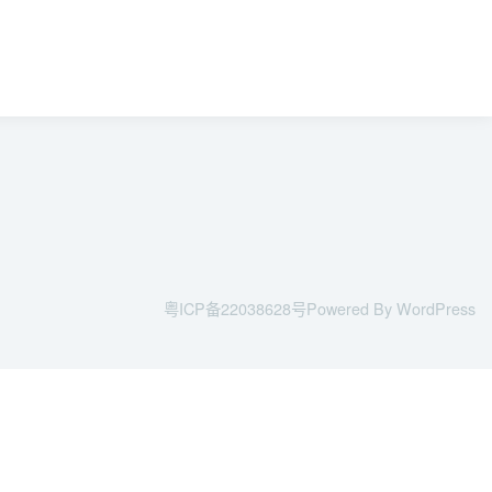
粤ICP备22038628号
Powered By WordPress