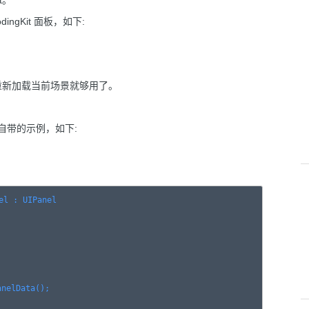
t。
ingKit 面板，如下:
重新加载当前场景就够用了。
 自带的示例，如下:
el : UIPanel

nelData();
