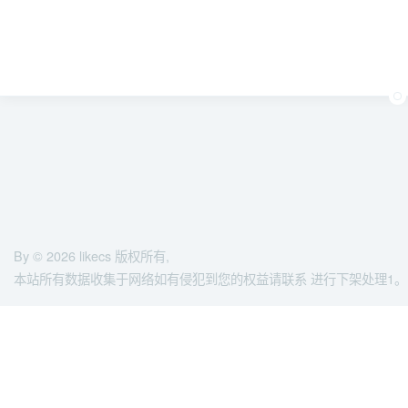
By © 2026
likecs
版权所有,
本站所有数据收集于网络如有侵犯到您的权益请联系 进行下架处理1。