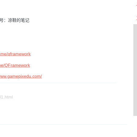
众号：凉鞋的笔记
game/qframework
game/QFramework
/www.gamepixedu.com/
1.html