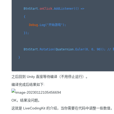
BtnStart
.
onClick
.AddListener(() =>

      {

Debug
.Log("开始游戏");

      });

BtnStart
.Rotation(
Quaternion
.Euler(0, 0, 90)); //
   }

之后回到 Unity 直接等待编译（不用停止运行）。
编译完成后结果如下:
OK，结果没问题。
这就是 LiveCodingKit 的介绍，当你需要在代码中调整一些