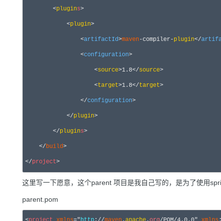
        <
plugin
s
>

            <
plugin
>

                <
artifactId
>
maven
-compiler-
plugin
</
artif
                <
configuration
>

                    <
source
>1.8</
source
>

                    <
target
>1.8</
target
>

                </
configuration
>

            </
plugin
>

        </
plugin
s
>

    </
build
>

</
project
>
这里写一下愿意，这个parent 项目是我自己写的，是为了使用spring
parent.pom
<
project
xmlns
="
http
://
maven
.
apache
.
org
/POM/4.0.0" 
xmlns