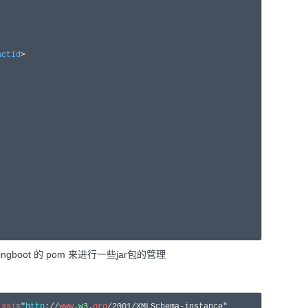
actId
>

boot 的 pom 来进行一些jar包的管理
:
xsi
="
http
://
www
.
w3
.
org
/2001/XMLSchema-instance"