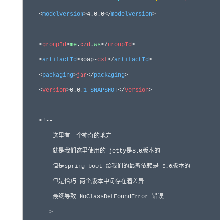
    <
modelVersion
>4.0.0</
modelVersion
>

    <
groupId
>
me
.
czd
.
ws
</
groupId
>

    <
artifactId
>soap-
cxf
</
artifactId
>

    <
packaging
>
jar
</
packaging
>

    <
version
>0.0.
1-SNAPSHOT
</
version
>

    <!--
        这里有一个神奇的地方

        就是我们这里使用的 jetty是8.0版本的

        但是spring boot 给我们的最新依赖是 
9
.0版本的

        但是恰巧 两个版本中间存在着差异

        最终导致 NoClassDefFoundError 错误

-->
