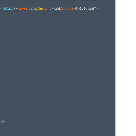
0 
http
://
maven
.
apache
.
org
/xsd/
maven
-4.0.0.xsd">

Id
>
