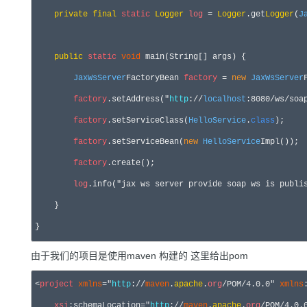
private
final
static
Logger
log
 = 
Logger
.get
Logger
(
J
public
static
void
 main(String[] args) {

JaxWsServer
FactoryBean 
factory
= 
new
JaxWsServer
factory
.setAddress(
"
http
://
localhost
:8080/ws/soa
factory
.setServiceClass(
HelloService
.
class
);

factory
.setServiceBean(
new
HelloService
Impl());

factory
.create();

log
.info(
"jax ws server provide soap ws is publi
    }

}
由于我们的项目是使用maven 构建的 这里给出pom
<
project
xmlns
="
http
://
maven
.
apache
.
org
/POM/4.0.0" 
xmlns
xsi
:schemaLocation
="
http
://
maven
.
apache
.
org
/POM/4.0.