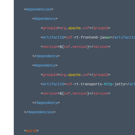
    <
dependencies
>

        <
dependency
>

            <
groupId
>
org
.
apache
.
cxf
</
groupId
>

            <
artifactId
>
cxf
-rt-frontend-jax
ws
</
artifactI
            <
version
>${
cxf
.
version
}</
version
>

        </
dependency
>

        <
dependency
>

            <
groupId
>
org
.
apache
.
cxf
</
groupId
>

            <
artifactId
>
cxf
-rt-transports-
http
-jetty</
ar
            <
version
>${
cxf
.
version
}</
version
>

        </
dependency
>

    </
dependencies
>

    <
build
>
