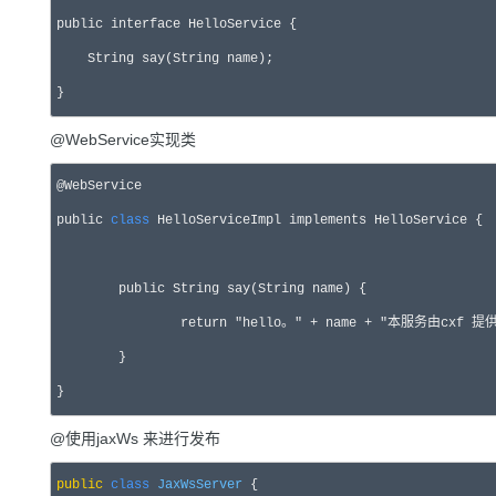
public
interface
 HelloService {

    String say(String name);

}
@WebService实现类
@WebService

public 
class
 HelloServiceImpl implements HelloService {

	public String say(String name) {

		return "hello。" + name + "本服务由cxf 提供";

	}

@使用jaxWs 来进行发布
public
class
JaxWsServer
 {
