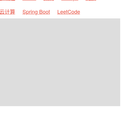
云计算
Spring Boot
LeetCode