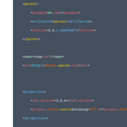
    <
parent
>

        <
groupId
>
me
.
czd
</
groupId
>

        <
artifactId
>
parent
</
artifactId
>

        <
version
>0.0.
1-SNAPSHOT
</
version
>

    </
parent
>

    <na
me
>soap-
cxf
</na
me
>

    <
url
>
http
:
//
maven
.
apache
.
org
</
url
>
    <
properties
>

        <
cxf
.
version
>3.0.0</
cxf
.
version
>

        <
project
.
build
.
source
Encoding>
UTF-8
</
project
.
bui
    </
properties
>
