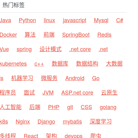
热门标签
Java
Python
linux
javascript
Mysql
C#
Docker
算法
前端
SpringBoot
Redis
Vue
spring
设计模式
.net core
.net
kubernetes
c++
数据库
数据结构
大数据
js
机器学习
微服务
Android
Go
程序员
面试
JVM
ASP.net core
云原生
人工智能
后端
PHP
git
CSS
golang
k8s
Nginx
Django
mybatis
深度学习
多线程
React
架构
devops
爬虫