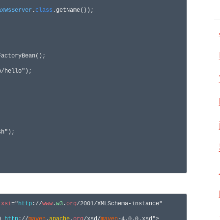
axWsServer
.
class
.getName());

FactoryBean();

p/hello"
);

sh"
);

:
xsi
="
http
://
www
.
w3
.
org
/2001/XMLSchema-instance"
0 
http
://
maven
.
apache
.
org
/xsd/
maven
-4.0.0.xsd">
