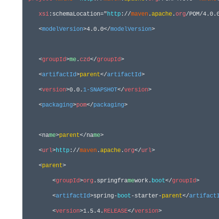
xsi
:schemaLocation
="
http
://
maven
.
apache
.
org
/POM/4.0.
    <
modelVersion
>4.0.0</
modelVersion
>

    <
groupId
>
me
.
czd
</
groupId
>

    <
artifactId
>
parent
</
artifactId
>

    <
version
>0.0.
1-SNAPSHOT
</
version
>

    <
packaging
>
pom
</
packaging
>

    <na
me
>
parent
</na
me
>

    <
url
>
http
:
//
maven
.
apache
.
org
</
url
>
    <
parent
>

        <
groupId
>
org
.springfra
me
work.
boot
</
groupId
>

        <
artifactId
>spring-
boot
-starter-
parent
</
artifact
        <
version
>1.5.4.
RELEASE
</
version
>
