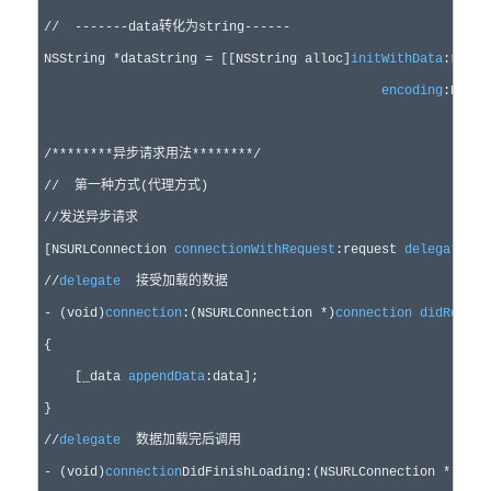
//
  -------data转化为string------
NSString *dataString =
 [[NSString alloc]
initWithData
:resul
encoding
:NSUTF
/*
*******异步请求用法*******
*/
//
//
发送异步请求
[NSURLConnection 
connection
WithRequest
:request 
delegate
//
delegate
  接受加载的数据
- (
void
)
connection
:(NSURLConnection *)
connection
didReceiv
{

    [_data 
appendData
:data];

//
delegate
  数据加载完后调用
- (
void
)
connection
DidFinishLoading:(NSURLConnection *
)
conn