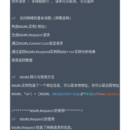
异步请求 : 多线程执行 , 请求可以取消, 可以监听

//
  访问网络的基本流程:(简略说明)
构造NSURL实例(地址)

生成NSURLRequest请求

通过NSURLConnection发送请求

通过返回NSURLRespond实例和NSError实例分析结果

接受返回数据

//
  NSURL释义与常用方法
NSURL实例包装了一个地址信息，可以是本地地址，也可以是远程地址

NSURL 
*url = [NSURL 
URLWithString
:
@"
http
://
www
.
baidu
.
com
:8
/*
*******NSURLRequest的使用*******
*/
//
  NSURLRequest的使用
NSURLRequest包装了网络请求的信息。
