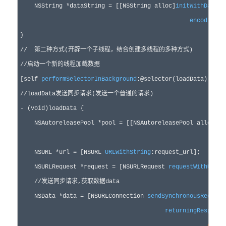
    NSString 
*dataString =
 [[NSString alloc]
initWithData
:_
encoding
:N
//
//
启动一个新的线程加载数据
[self 
performSelectorInBackground
:@selector(loadData) 
with
//
loadData发送同步请求(发送一个普通的请求)
- (
void
)loadData {

    NSAutoreleasePool 
*pool =
 [[NSAutoreleasePool alloc]ini
    NSURL 
*url =
 [NSURL 
URLWithString
:request_url];

    NSURLRequest 
*request =
 [NSURLRequest 
requestWithURL
:u
//
发送同步请求,获取数据data
    NSData *data =
 [NSURLConnection 
sendSynchronousRequest
returningResponse
error