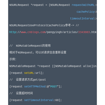
NSURLRequest 
*request =
 [NSURLRequest 
requestWithURL
:url

cachePolicy
:NSURL
timeoutInterval
:
60
];

NSURLRequestUseProtocolCachePolicy参考
-> 
http
:
//
www
.
cnblogs
.
com
/pengyingh/articles/
2343083
.html

//
  NSMutableRequest的使用
相对于NSRequest，可以对请求信息重新设置

示例：

NSMutableRequest 
*
request [[NSMutableRequest alloc]init];

[request 
setURL
//
  设置请求方式get/post
[request 
setHTTPMethod
:
@"
POST
"
//
  设置超时时间
[request 
setTimeoutInterval
:
60