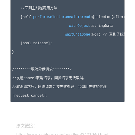
//
回到主线程调用方法
    [self 
performSelectorOnMainThread
:@selector(afterLoadDa
withObject
:stringData

waitUntiDone
:NO]; 
//
 直到子线程任务
    [pool release];

}

/*
*******取消异步请求*******
*/
//
//
取消请求后，网络请求会按失败处理，会调用失败的代理
[request cancel];
原文链接：
https://www.cnblogs.com/needly/p/3401040.html