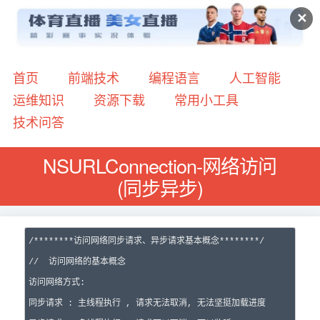
✕
首页
前端技术
编程语言
人工智能
运维知识
资源下载
常用小工具
技术问答
NSURLConnection-网络访问
(同步异步)
/*
*******访问网络同步请求、异步请求基本概念*******
*/
//
  访问网络的基本概念
访问网络方式:

同步请求 : 主线程执行 , 请求无法取消, 无法坚挺加载进度
