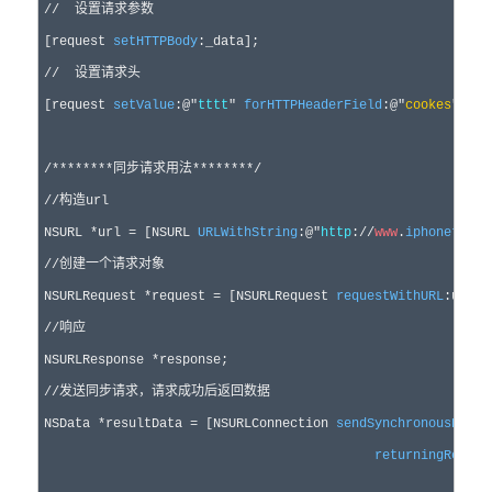
//
  设置请求参数
[request 
setHTTPBody
//
  设置请求头
[request 
setValue
:
@"
tttt
"
forHTTPHeaderField
:
@"
cookes
"
];

/*
*******同步请求用法*******
*/
//
构造url
NSURL *url = [NSURL 
URLWithString
:
@"
http
://
www
.
iphonetrain
//
创建一个请求对象
NSURLRequest *request =
 [NSURLRequest 
requestWithURL
//
响应
NSURLResponse *
//
发送同步请求，请求成功后返回数据
NSData *resultData =
 [NSURLConnection 
sendSynchronousReque
returningRespon
err