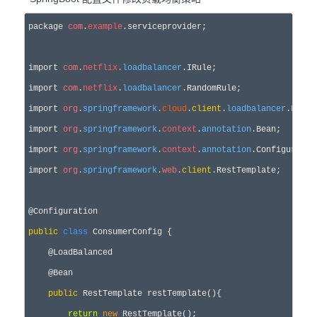
package 
com
.
example
.serviceprovider;

import 
com
.
netflix
.
loadbalancer
.IRule;

import 
com
.
netflix
.
loadbalancer
.RandomRule;

import 
org
.
springframework
.
cloud
.
client
.
loadbalancer
.LoadB
import 
org
.
springframework
.
context
.
annotation
.Bean;

import 
org
.
springframework
.
context
.
annotation
.Configuration
import 
org
.
springframework
.
web
.
client
.RestTemplate;

public
class
 ConsumerConfig {

    @LoadBalanced

    @Bean

public
 RestTemplate restTemplate(){

return
new
 RestTemplate();
