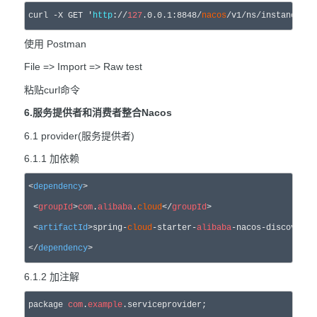
curl -X GET 
'
http
://
127
.0.0.1:8848/
nacos
/v1/ns/instance/li
使用 Postman
File => Import => Raw test
粘贴curl命令
6.服务提供者和消费者整合Nacos
6.1 provider(服务提供者)
6.1.1 加依赖
<
dependency
>

 <
groupId
>
com
.
alibaba
.
cloud
</
groupId
>

 <
artifactId
>spring-
cloud
-starter-
alibaba
-nacos-discovery<
</
dependency
>
6.1.2 加注解
package 
com
.
example
.serviceprovider;
