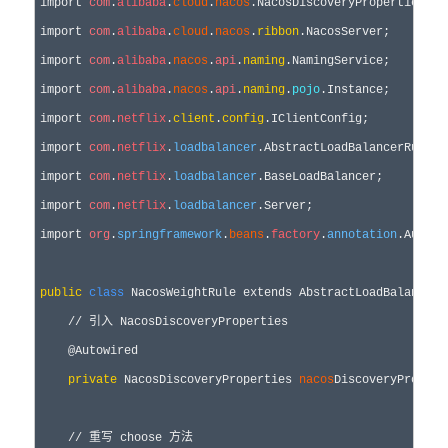
import 
com
.
alibaba
.
cloud
.
nacos
.NacosDiscoveryProperties;

import 
com
.
alibaba
.
cloud
.
nacos
.
ribbon
.NacosServer;

import 
com
.
alibaba
.
nacos
.
api
.
naming
.NamingService;

import 
com
.
alibaba
.
nacos
.
api
.
naming
.
pojo
.Instance;

import 
com
.
netflix
.
client
.
config
.IClientConfig;

import 
com
.
netflix
.
loadbalancer
.AbstractLoadBalancerRule;

import 
com
.
netflix
.
loadbalancer
.BaseLoadBalancer;

import 
com
.
netflix
.
loadbalancer
.Server;

import 
org
.
springframework
.
beans
.
factory
.
annotation
.Autowi
public
class
 NacosWeightRule extends AbstractLoadBalancerRu
//
 引入 NacosDiscoveryProperties
    @Autowired

private
 NacosDiscoveryProperties 
nacos
DiscoveryProperti
//
 重写 choose 方法