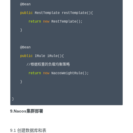
    @Bean

public
 RestTemplate restTemplate(){

return
new
 RestTemplate();

    }

    @Bean

public
 IRule iRule(){

//
根据权重的负载均衡策略
return
new
 NacosWeightRule();

    }

}
9.Nacos集群部署
9.1 创建数据库和表