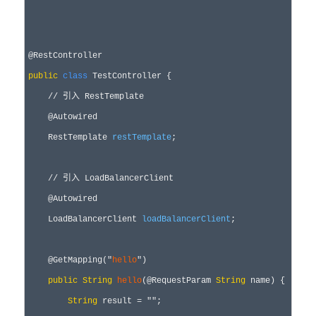
public
class
 TestController {

//
 引入 RestTemplate
    @Autowired

    RestTemplate 
restTemplate
;

//
 引入 LoadBalancerClient
    @Autowired

    LoadBalancerClient 
loadBalancerClient
;

    @GetMapping(
"
hello
"
)

public
String
hello
(@RequestParam 
String
 name) {

String
 result 
= 
""
;
