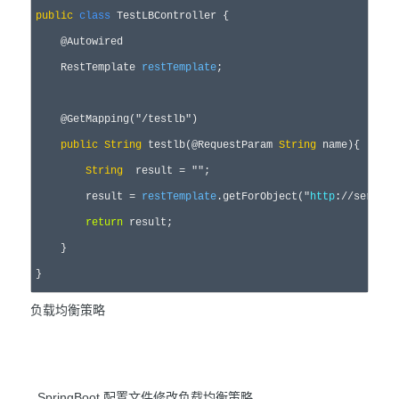
public
class
 TestLBController {

    @Autowired

    RestTemplate 
restTemplate
;

    @GetMapping(
"
/testlb
"
)

public
String
 testlb(@RequestParam 
String
 name){

String
  result 
= 
""
;
        result = 
restTemplate
.getForObject(
"
http
://service
return
 result;

    }

}
负载均衡策略
SpringBoot 配置文件修改负载均衡策略