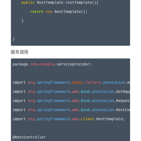
public
 RestTemplate restTemplate(){

return
new
 RestTemplate();

    }
}
服务调用
package 
com
.
example
.serviceprovider;

import 
org
.
springframework
.
beans
.
factory
.
annotation
.Autowi
import 
org
.
springframework
.
web
.
bind
.
annotation
.GetMapping;

import 
org
.
springframework
.
web
.
bind
.
annotation
.RequestParam
import 
org
.
springframework
.
web
.
bind
.
annotation
.RestControll
import 
org
.
springframework
.
web
.
client
.RestTemplate;
