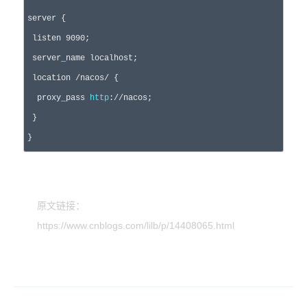
server {

 listen 
9090
;

 server_name localhost;

 location 
/nacos/
 {

  proxy_pass 
http
:
//
nacos;
 }

}
原文链接：
https://www.cnblogs.com/lilb/p/14408065.html