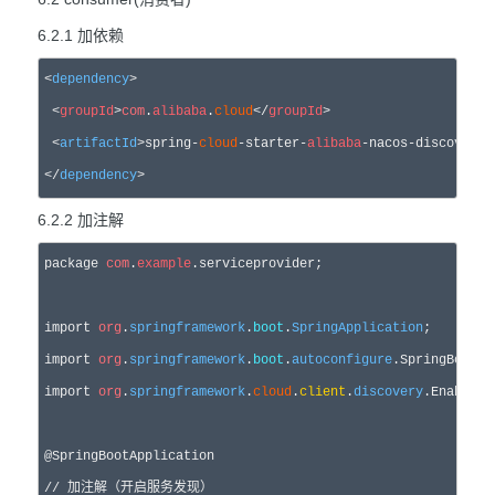
6.2.1 加依赖
<
dependency
>

 <
groupId
>
com
.
alibaba
.
cloud
</
groupId
>

 <
artifactId
>spring-
cloud
-starter-
alibaba
-nacos-discovery<
</
dependency
>
6.2.2 加注解
package 
com
.
example
.serviceprovider;

import 
org
.
springframework
.
boot
.
SpringApplication
;

import 
org
.
springframework
.
boot
.
autoconfigure
.SpringBootAp
import 
org
.
springframework
.
cloud
.
client
.
discovery
.EnableDi
//
 加注解（开启服务发现）