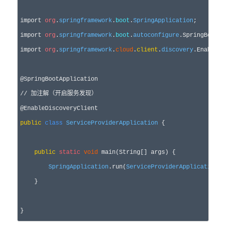
import 
org
.
springframework
.
boot
.
SpringApplication
;

import 
org
.
springframework
.
boot
.
autoconfigure
.SpringBootAp
import 
org
.
springframework
.
cloud
.
client
.
discovery
.EnableDi
//
 加注解（开启服务发现）
public
class
ServiceProviderApplication
 {

public
static
void
 main(String[] args) {

SpringApplication
.run(
ServiceProviderApplication
.
c
    }

}