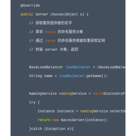
    @Override

public
 Server choose(Object o) {

//
 获取服务提供者的名字

//
 拿到 
nacos
 的命名服务对象

//
 通过 
nacos
 的命名服务根据权重获取实例

//
 封装 server 对象，返回
        BaseLoadBalancer 
loadBalancer
= (BaseLoadBalancer)
        String name 
=
loadBalancer
.getName();
        NamingService 
naming
Service 
=
nacos
DiscoveryProper
try
 {

            Instance instance 
=
naming
Service.selectOneHea
return
new
 NacosServer(instance);

        }
catch
 (Exception e){
