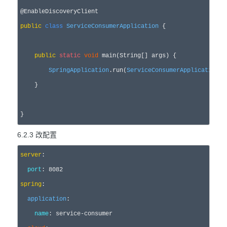
public
class
ServiceConsumerApplication
 {

public
static
void
 main(String[] args) {

SpringApplication
.run(
ServiceConsumerApplication
.
c
    }

}
6.2.3 改配置
server
:

port
: 
8082
spring
:

application
:

name
: service
-
consumer
