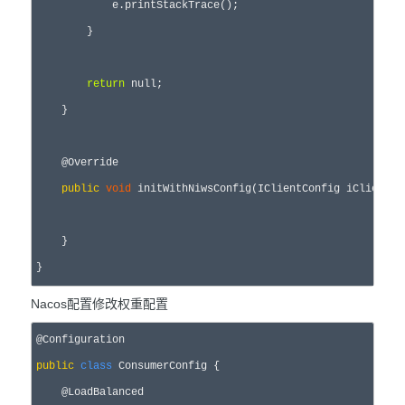
            e.printStackTrace();

        }

return
null
;

    }

    @Override

public
void
 initWithNiwsConfig(IClientConfig iClientCon
    }

}
Nacos配置修改权重配置
public
class
 ConsumerConfig {

    @LoadBalanced
