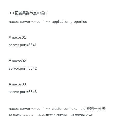
9.3 配置集群节点IP端口
nacos-server => conf => application.properties
# nacos01
server.port=8841
# nacos02
server.port=8842
# nacos03
server.port=8843
nacos-server => conf => cluster.conf.example 复制一份 去