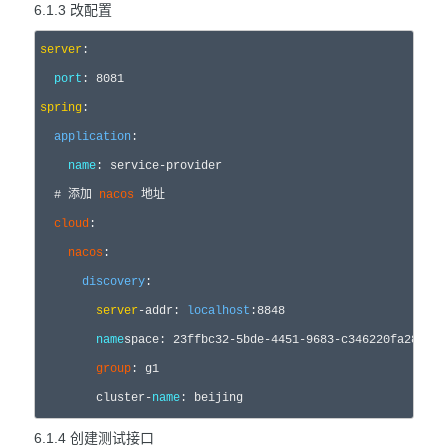
6.1.3 改配置
server
:

port
: 
8081
spring
:

application
:

name
: service
-
provider
  # 添加 
nacos
 地址

cloud
:

nacos
:

discovery
:

server
-addr: 
localhost
:
8848
name
space
: 23ffbc32-5bde-
4451
-
9683
-
c346220fa282

group
: g1

        cluster
-
name
: beijing
6.1.4 创建测试接口