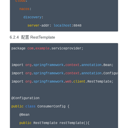
cloud
:

nacos
:

discovery
:

server
-addr: 
localhost
:
8848
6.2.4 配置 RestTemplate
package 
com
.
example
.serviceprovider;

import 
org
.
springframework
.
context
.
annotation
.Bean;

import 
org
.
springframework
.
context
.
annotation
.Configuration
import 
org
.
springframework
.
web
.
client
.RestTemplate;

public
class
 ConsumerConfig {

    @Bean

public
 RestTemplate restTemplate(){
