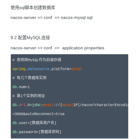
使用sql脚本创建数据库
nacos-server => conf => nacos-mysql.sql
9.2 配置MySQL连接
nacos-server => conf => application.properties
spring
.
datasource
.platform
=
mysql
db
.num
=
1
db
.
url
.
0
=j
db
c:
mysql
:
//
[
mysql
IP]/nacos?characterEncoding=ut
=
3000
&autoReconnect=
true
db
.user
=
db
.password
=[数据库密码]