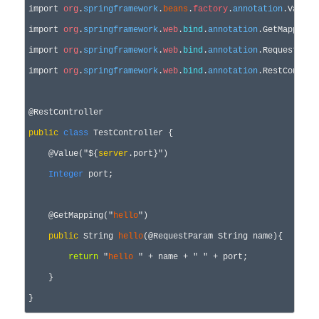
import 
org
.
springframework
.
beans
.
factory
.
annotation
.Value;

import 
org
.
springframework
.
web
.
bind
.
annotation
.GetMapping;

import 
org
.
springframework
.
web
.
bind
.
annotation
.RequestParam
import 
org
.
springframework
.
web
.
bind
.
annotation
.RestControll
public
class
 TestController {

    @Value(
"
${
server
.port}
"
)

Integer
 port;

    @GetMapping(
"
hello
"
)

public
 String 
hello
(@RequestParam String name){

return
"
hello
"
 + name + 
"
"
 +
 port;

    }

}