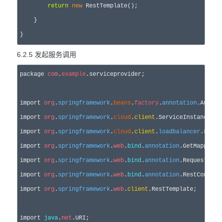
return
new
 RestTemplate();

    }

}
6.2.5 发起服务调用
package 
com
.
example
.serviceprovider;

import 
org
.
springframework
.
beans
.
factory
.
annotation
.Autowi
import 
org
.
springframework
.
cloud
.
client
.ServiceInstance;

import 
org
.
springframework
.
cloud
.
client
.
loadbalancer
.LoadB
import 
org
.
springframework
.
web
.
bind
.
annotation
.GetMapping;

import 
org
.
springframework
.
web
.
bind
.
annotation
.RequestParam
import 
org
.
springframework
.
web
.
bind
.
annotation
.RestControll
import 
org
.
springframework
.
web
.
client
.RestTemplate;

import 
java
.
net