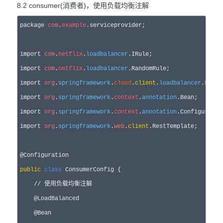
8.2 consumer(消费者)，使用负载均衡注解
package 
com
.
example
.serviceprovider;

import 
com
.
netflix
.
loadbalancer
.IRule;

import 
com
.
netflix
.
loadbalancer
.RandomRule;

import 
org
.
springframework
.
cloud
.
client
.
loadbalancer
.LoadB
import 
org
.
springframework
.
context
.
annotation
.Bean;

import 
org
.
springframework
.
context
.
annotation
.Configuration
import 
org
.
springframework
.
web
.
client
.RestTemplate;

public
class
 ConsumerConfig {

//
 使用负载均衡注解
    @LoadBalanced

    @Bean
