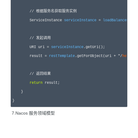
//
 根据服务名获取服务实例
        ServiceInstance 
serviceInstance
 = 
loadBalancerClie
//
 发起调用
        URI uri =
serviceInstance
.getUri();

        result 
= 
restTemplate
.getForObject(uri + 
"
/
hello
?n
//
 返回结果
return
 result;

    }

}
7.Nacos 服务领域模型