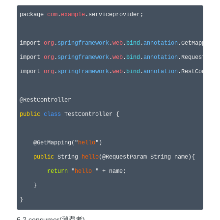
package 
com
.
example
.serviceprovider;

import 
org
.
springframework
.
web
.
bind
.
annotation
.GetMapping;

import 
org
.
springframework
.
web
.
bind
.
annotation
.RequestParam
import 
org
.
springframework
.
web
.
bind
.
annotation
.RestControll
public
class
 TestController {

    @GetMapping(
"
hello
"
)

public
 String 
hello
(@RequestParam String name){

return
"
hello
"
 +
 name;

    }

}
6.2 consumer(消费者)