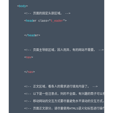
<
body
>
<!--
 页面的固定头部区域。 
-->
<
head
er 
class
="
t_eader
"
>
</
head
er
>
<!--
 页面主导航区域，因人而异，有的网站不需要。 
-->
<
nav
>
</
nav
>
<!--
 正文区域，看各人的需求进行填充内容了。 
-->
<!--
 以下是一些注意点，列的不全面，有兴趣的筒子可以参考博
<!--
 移动网站的交互方式要尽量避免水平滚动的交互方式，以竖
<!--
 页面正文部分，请尽量使用HTML5语义化标签进行操作。 
-