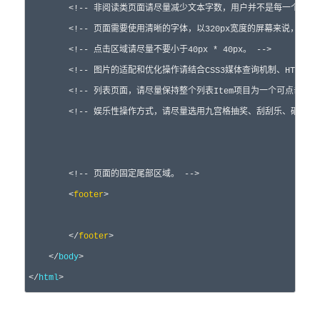
<!--
 非阅读类页面请尽量减少文本字数，用户并不是每一个人都
<!--
 页面需要使用清晰的字体，以320px宽度的屏幕来说，主要字
<!--
 点击区域请尽量不要小于40px * 40px。 
-->
<!--
 图片的适配和优化操作请结合CSS3媒体查询机制、HTML5的
<!--
 列表页面，请尽量保持整个列表Item项目为一个可点击区域
<!--
 娱乐性操作方式，请尽量选用九宫格抽奖、刮刮乐、砸蛋等
<!--
 页面的固定尾部区域。 
-->
<
footer
>
</
footer
>
</
body
>
</
html
>