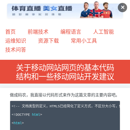
✕
首页
前端技术
编程语言
人工智能
运维知识
资源下载
常用小工具
技术问答
关于移动网站网页的基本代码
结构和一些移动网站开发建议
做成码农，我直接以代码形式来作为这篇文章的主要内容吧。
<!--
 文档类型的定义，HTML5已经简化了定义方式，不区分大小写，使用小
<!
DOCTYPE 
html
>
<
html
>