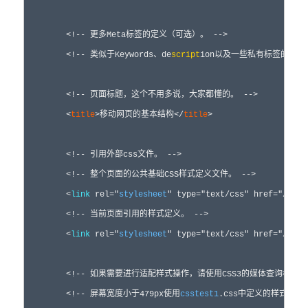
<!--
 更多Meta标签的定义（可选）。 
-->
<!--
 类似于Keywords、de
script
ion以及一些私有标签的定
<!--
 页面标题，这个不用多说，大家都懂的。 
-->
<
title
>
移动网页的基本结构
</
title
>
<!--
 引用外部css文件。 
-->
<!--
 整个页面的公共基础CSS样式定义文件。 
-->
<
link
rel
="
stylesheet
"
 type
="text/css"
 href
="/css/
<!--
 当前页面引用的样式定义。 
-->
<
link
rel
="
stylesheet
"
 type
="text/css"
 href
="/css/
<!--
 如果需要进行适配样式操作，请使用CSS3的媒体查询机制来
<!--
 屏幕宽度小于479px使用
csstest1
.css中定义的样式。 
-