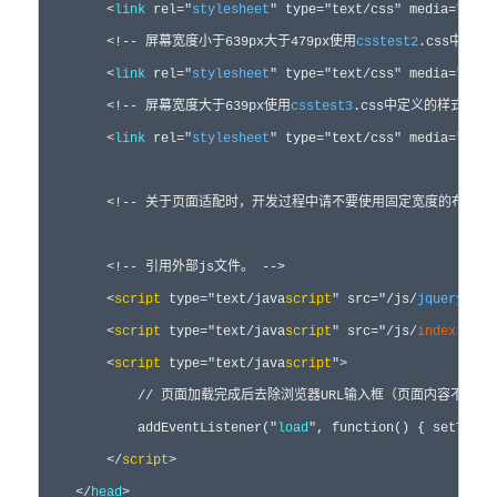
<
link
rel
="
stylesheet
"
 type
="text/css"
 media
="scre
<!--
 屏幕宽度小于639px大于479px使用
csstest2
.css中定义
<
link
rel
="
stylesheet
"
 type
="text/css"
 media
="scre
<!--
 屏幕宽度大于639px使用
csstest3
.css中定义的样式。 
-
<
link
rel
="
stylesheet
"
 type
="text/css"
 media
="scre
<!--
 关于页面适配时，开发过程中请不要使用固定宽度的布局方
<!--
 引用外部js文件。 
-->
<
script
type
="text/java
script
"
 src
="/js/
jquery-1
.7
<
script
 type
=
"
text/java
script
"
 src
=
"
/js/
index
.js
"
<
script
 type
=
"
text/java
script
"
>
//
 页面加载完成后去除浏览器URL输入框（页面内容不满一
            addEventListener(
"
load
"
, 
function
() { setTimeo
</
script
>
</
head
>