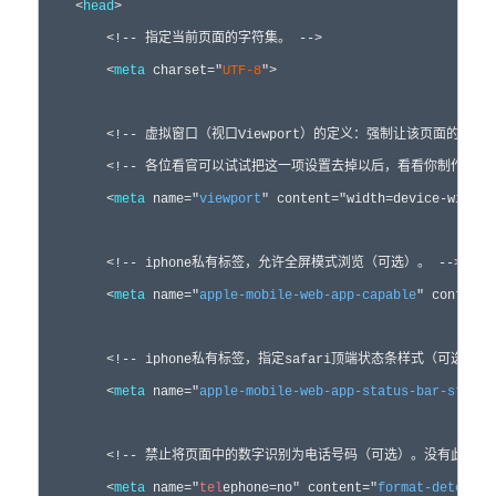
<
head
>
<!--
 指定当前页面的字符集。 
-->
<
meta
charset
="
UTF-8
"
>
<!--
 虚拟窗口（视口Viewport）的定义：强制让该页面的宽
<!--
 各位看官可以试试把这一项设置去掉以后，看看你制作的页
<
meta
name
="
viewport
"
 content
="width=device-width,
<!--
 iphone私有标签，允许全屏模式浏览（可选）。 
-->
<
meta
name
="
apple-mobile-web-app-capable
"
 content
=
<!--
 iphone私有标签，指定safari顶端状态条样式（可选）。
<
meta
name
="
apple-mobile-web-app-status-bar-style
"
<!--
 禁止将页面中的数字识别为电话号码（可选）。没有此项设置
<
meta
name
="
tel
ephone=no"
 content
="
format-detectio