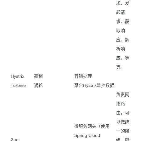
求、发
起请
求、获
取响
应、解
析响
应，等
等。
Hystrix
豪猪
容错处理
Turbine
涡轮
聚合Hystrix监控数据
负责网
络路
由，可
以做统
微服务网关（使用
一的降
Spring Cloud
Zuul
级、限