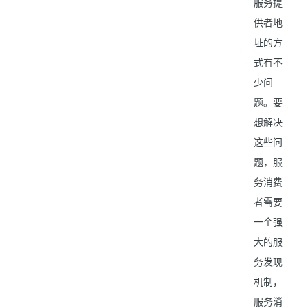
服务提
供者地
址的方
式有不
少问
题。要
想解决
这些问
题，服
务消费
者需要
一个强
大的服
务发现
机制，
服务消