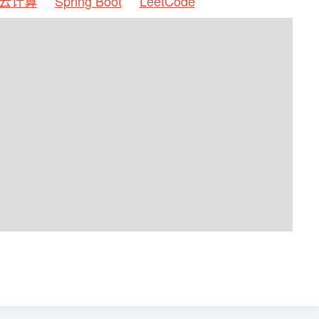
云计算
Spring Boot
LeetCode