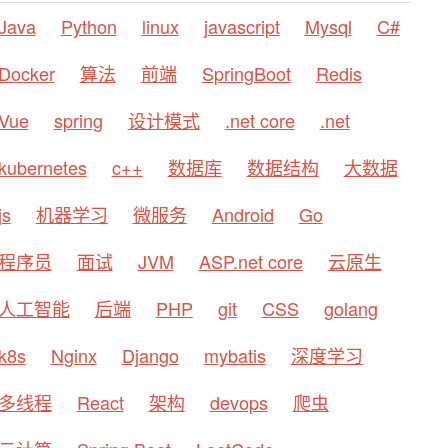
Java
Python
linux
javascript
Mysql
C#
Docker
算法
前端
SpringBoot
Redis
Vue
spring
设计模式
.net core
.net
kubernetes
c++
数据库
数据结构
大数据
js
机器学习
微服务
Android
Go
程序员
面试
JVM
ASP.net core
云原生
人工智能
后端
PHP
git
CSS
golang
k8s
Nginx
Django
mybatis
深度学习
多线程
React
架构
devops
爬虫