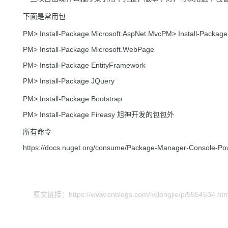
下面是常用包
PM> Install-Package Microsoft.AspNet.MvcPM> Install-Package
PM> Install-Package Microsoft.WebPage
PM> Install-Package EntityFramework
PM> Install-Package JQuery
PM> Install-Package Bootstrap
PM> Install-Package Fireasy 旭神开发的包包外
所有命令
https://docs.nuget.org/consume/Package-Manager-Console-Po
原文链接：https://www.cnblogs.com/lvdongjie/p/5554534.htm