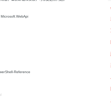
 Microsoft.WebApi
werShell-Reference
l