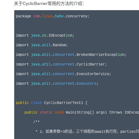
关于CyclicBarrier常用的方法的介绍：
package
com
.
linux
.
huhx
.concurreny;

import
java
.
io
.IOExcept
io
import
java
.
util
import
java
.
util
.
concurrent
.BrokenBarrierExcept
io
import
java
.
util
.
concurrent
import
java
.
util
.
concurrent
import
java
.
util
.
concurrent
.
Executors
;

public
class
 CyclicBarrierTest1 {

public
static
void
 main(String[] args) 
throws
 IOExce
/**
         * 1、如果参数>3的话，三个线程的await执行完，parti