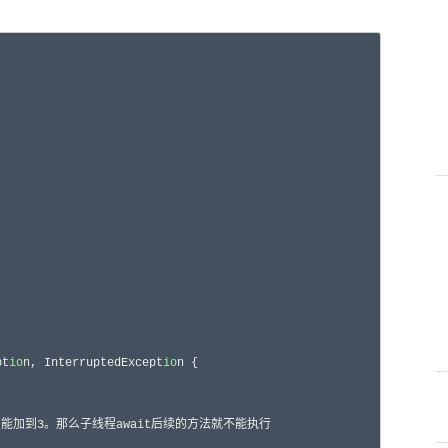
pt
io
n, InterruptedExcept
io
n {

es只能加到3。那么子线程await后续的方法就不能执行
