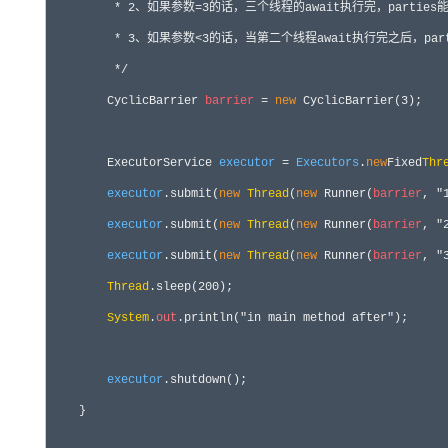
         * 2、如果参数=3的话，三个线程的await执行完，partie
         * 3、如果参数<3的话，当第二个线程await执行完之后，parti
*/
        CyclicBarrier 
barrier
= 
new
 CyclicBarrier(3
);

        ExecutorService 
executor
= 
Executors
.
new
Fixed
Thr
executor
.submit(
new
Thread
(
new
 Runner(
barrier
, 
executor
.submit(
new
Thread
(
new
 Runner(
barrier
, 
executor
.submit(
new
Thread
(
new
 Runner(
barrier
, 
Thread
.sleep(
200
);

System
.
out
.println(
"in main method after"
);

executor
.shutdown();

    }
