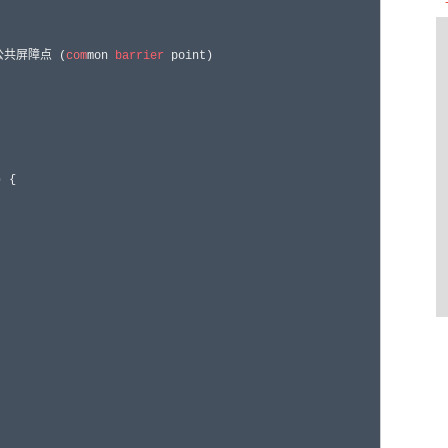
共屏障点 (
com
mon 
barrier
 point)
 {


