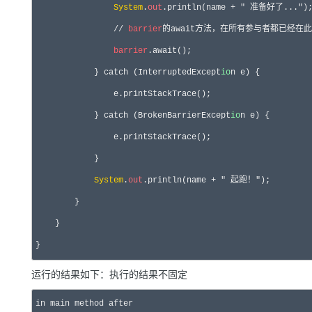
System
.
out
.println(name 
+ " 准备好了..."
);
//
barrier
的await方法，在所有参与者都已经在此
barrier
.await();

            } 
catch
 (InterruptedExcept
io
n e) {

                e.printStackTrace();

            } 
catch
 (BrokenBarrierExcept
io
n e) {

                e.printStackTrace();

            }

System
.
out
.println(name 
+ " 起跑！"
);

        }

    }

}
运行的结果如下：执行的结果不固定
in
 main method after
