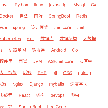
Java
Python
linux
javascript
Mysql
C#
Docker
算法
前端
SpringBoot
Redis
Vue
spring
设计模式
.net core
.net
kubernetes
c++
数据库
数据结构
大数据
js
机器学习
微服务
Android
Go
程序员
面试
JVM
ASP.net core
云原生
人工智能
后端
PHP
git
CSS
golang
k8s
Nginx
Django
mybatis
深度学习
多线程
React
架构
devops
爬虫
云计算
Spring Boot
LeetCode