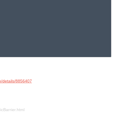
le/details/8856407
Barrier.html