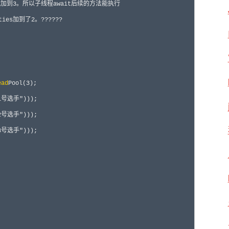
s能加到3。所以子线程await后续的方法能执行

es加到了2。??????

ead
Pool(3
);

"1号选手"
)));

"2号选手"
)));

"3号选手"
)));
