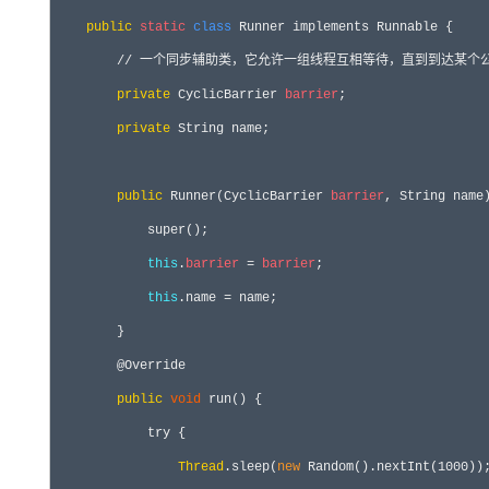
public
static
class
 Runner 
implements
 Runnable {

//
 一个同步辅助类，它允许一组线程互相等待，直到到达某个公
private
 CyclicBarrier 
barrier
;

private
 String name;

public
 Runner(CyclicBarrier 
barrier
, String name)
super
();

this
.
barrier
 =
barrier
;

this
.name =
 name;

        }

        @Override

public
void
 run() {

try
 {

Thread
.sleep(
new
 Random().nextInt(1000
));