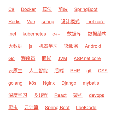
C#
Docker
算法
前端
SpringBoot
Redis
Vue
spring
设计模式
.net core
.net
kubernetes
c++
数据库
数据结构
大数据
js
机器学习
微服务
Android
Go
程序员
面试
JVM
ASP.net core
云原生
人工智能
后端
PHP
git
CSS
golang
k8s
Nginx
Django
mybatis
深度学习
多线程
React
架构
devops
爬虫
云计算
Spring Boot
LeetCode