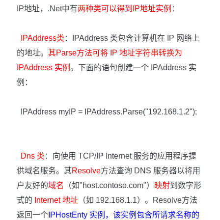
IP
地址，
.Net
中有
两种类可以得到
IP
地址实例
：
IPAddress
类
：
IPAddress
类包含计算机在
IP
网络上
的地址。
其
Parse
方法可将
IP
地址字符串转换为
IPAddress
实例
。下面的语句创建一个
IPAddress
实
例：
IPAddress myIP = IPAddress.Parse("192.168.1.2");
Dns
类
：向使用
TCP/IP Internet
服务的应用程序提
供域名服务。其
Resolve
方法查询
DNS
服务器以将用
户友好的
域名
（如
"host.contoso.com"
）
映射
到数字形
式的
Internet
地址
（如
192.168.1.1
）。
Resolve
方法
返回一个
IPHostEnty
实例，该实例包含所请求名称的