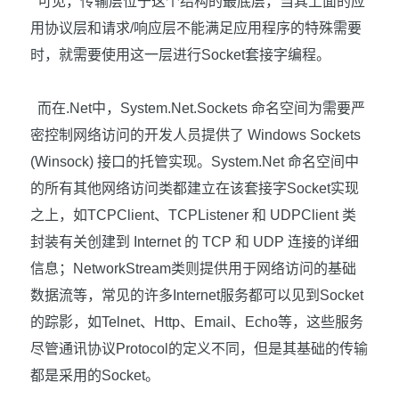
可见，传输层位于这个结构的最底层，当其上面的应
用协议层和请求
/
响应层不能满足应用程序的特殊需要
时，就需要使用这一层进行
Socket
套接字编程。
而在
.Net
中，
System.Net.Sockets
命名空间为需要严
密控制网络访问的开发人员提供了
Windows Sockets
(Winsock)
接口的托管实现。
System.Net
命名空间中
的所有其他网络访问类都建立在该套接字
Socket
实现
之上，如
TCPClient
、
TCPListener
和
UDPClient
类
封装有关创建到
Internet
的
TCP
和
UDP
连接的详细
信息；
NetworkStream
类则提供用于网络访问的基础
数据流等，常见的许多
Internet
服务都可以见到
Socket
的踪影，如
Telnet
、
Http
、
Email
、
Echo
等，这些服务
尽管通讯协议
Protocol
的定义不同，但是其基础的传输
都是采用的
Socket
。