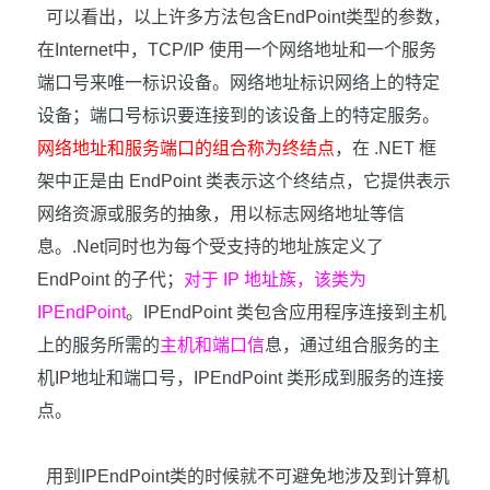
可以看出，以上许多方法包含
EndPoint
类型的参数，
在
Internet
中，
TCP/IP
使用一个网络地址和一个服务
端口号来唯一标识设备。网络地址标识网络上的特定
设备；端口号标识要连接到的该设备上的特定服务。
网络地址和服务端口的组合称为终结点
，在
.NET
框
架中正是由
EndPoint
类表示这个终结点，它提供表示
网络资源或服务的抽象，用以标志网络地址等信
息。
.Net
同时也为每个受支持的地址族定义了
EndPoint
的子代；
对于
IP
地址族，该类为
IPEndPoint
。
IPEndPoint
类包含应用程序连接到主机
上的服务所需的
主机和端口信
息，通过组合服务的主
机
IP
地址和端口号，
IPEndPoint
类形成到服务的连接
点。
用到
IPEndPoint
类的时候就不可避免地涉及到计算机