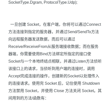
SocketType.Dgram, ProtocolType.Udp);
一旦创建
Socket
，在客户端，你将可以通过
Connect
方法连接到指定的服务器，并通过
Send/SendTo
方法
向远程服务器发送数据，而后可以通过
Receive/ReceiveFrom
从服务端接收数据；而在服务
器端，你需要使用
Bind
方法绑定所指定的接口使
Socket
与一个本地终结点相联，并通过
Listen
方法侦听
该接口上的请求，当侦听到用户端的连接时，调用
Accept
完成连接的操作，创建新的
Socket
以处理传入
的连接请求。使用完
Socket
后，记住使用
Shutdown
方法禁用
Socket
，并使用
Close
方法关闭
Socket
。其
间用到的方法
/
函数有：