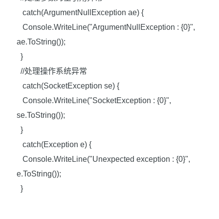
catch(ArgumentNullException ae) {
Console.WriteLine("ArgumentNullException : {0}",
ae.ToString());
}
//
处理操作系统异常
catch(SocketException se) {
Console.WriteLine("SocketException : {0}",
se.ToString());
}
catch(Exception e) {
Console.WriteLine("Unexpected exception : {0}",
e.ToString());
}