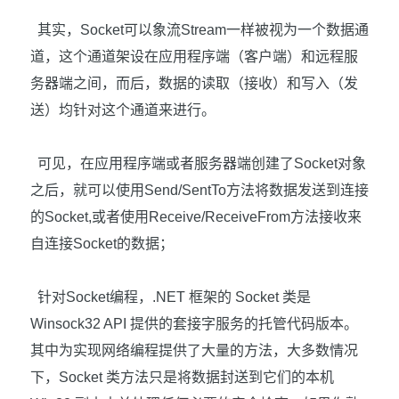
其实，
Socket
可以象流
Stream
一样被视为一个数据通
道，这个通道架设在应用程序端（客户端）和远程服
务器端之间，而后，数据的读取（接收）和写入（发
送）均针对这个通道来进行。
可见，在应用程序端或者服务器端创建了
Socket
对象
之后，就可以使用
Send/SentTo
方法将数据发送到连接
的
Socket,
或者使用
Receive/ReceiveFrom
方法接收来
自连接
Socket
的数据；
针对
Socket
编程，
.NET
框架的
Socket
类是
Winsock32 API
提供的套接字服务的托管代码版本。
其中为实现网络编程提供了大量的方法，大多数情况
下，
Socket
类方法只是将数据封送到它们的本机