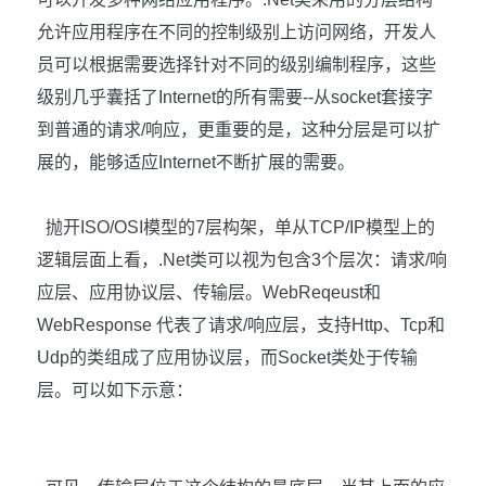
允许应用程序在不同的控制级别上访问网络，开发人
员可以根据需要选择针对不同的级别编制程序，这些
级别几乎囊括了
Internet
的所有需要
--
从
socket
套接字
到普通的请求
/
响应，更重要的是，这种分层是可以扩
展的，能够适应
Internet
不断扩展的需要。
抛开
ISO/OSI
模型的
7
层构架，单从
TCP/IP
模型上的
逻辑层面上看，
.Net
类可以视为包含
3
个层次：请求
/
响
应层、应用协议层、传输层。
WebReqeust
和
WebResponse
代表了请求
/
响应层，支持
Http
、
Tcp
和
Udp
的类组成了应用协议层，而
Socket
类处于传输
层。可以如下示意：