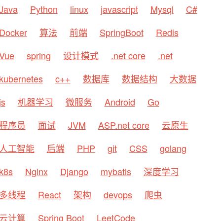
Java
Python
linux
javascript
Mysql
C#
Docker
算法
前端
SpringBoot
Redis
Vue
spring
设计模式
.net core
.net
kubernetes
c++
数据库
数据结构
大数据
js
机器学习
微服务
Android
Go
程序员
面试
JVM
ASP.net core
云原生
人工智能
后端
PHP
git
CSS
golang
k8s
Nginx
Django
mybatis
深度学习
多线程
React
架构
devops
爬虫
云计算
Spring Boot
LeetCode