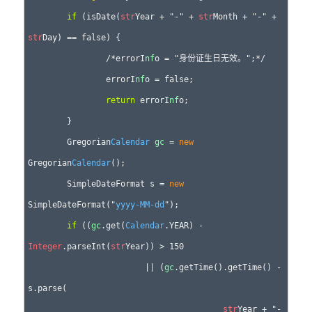
if
 (isDate(
str
Year + "-" + 
str
Month + "-" + 
str
Day) == false) {

		/*errorI
nf
o = "身份证生日无效。";*/

		errorI
nf
o = false;

return
 errorI
nf
o;

	}

	Gregorian
Calendar
gc
 = 
new
Gregorian
Calendar
();

	SimpleDateFormat s = 
new
SimpleDateFormat("
yyyy-MM-dd
");

if
 ((
gc
.get(
Calendar
.YEAR) - 
Integer
.parseInt(
str
Year)) > 150

			|| (
gc
.getTime().getTime() - 
s.parse(

str
Year + "-