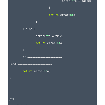
				errorI
nf
o = false;

			}

return
 errorI
nf
o;

		}

	} else {

		errorI
nf
o = true;

return
 errorI
nf
o;

	}

	// =====================
(end)=====================

return
 errorI
nf
o;

}

/**
