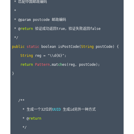
 * 匹配中国邮政编码

 *

 * @param postcode 邮政编码

 * @
return
 验证成功返回true，验证失败返回false

public
static
 boolean isPostCode(
String
 postCode) {

String
 reg = "\\d{6}";

return
Pattern
.mat
ch
es(reg, postCode);

}

   /**

     * 生成一个32位的
UUID
 生成id另外一种方式

     * @
return
     */
