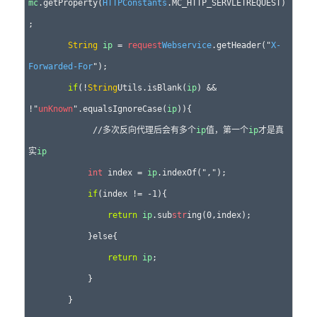
mc
.getProperty(
HTTPConstants
.MC_HTTP_SERVLETREQUEST)
;

String
ip
 = 
request
Webservice
.getHeader("
X-
Forwarded-For
");

if
(!
String
Utils.isBlank(
ip
) && 
!"
unKnown
".equalsIgnoreCase(
ip
)){

             //多次反向代理后会有多个
ip
值，第一个
ip
才是真
实
ip
int
 index = 
ip
.indexOf(",");

if
(index != -1){

return
ip
.sub
str
ing(0,index);

            }else{

return
ip
;

            }

        }
