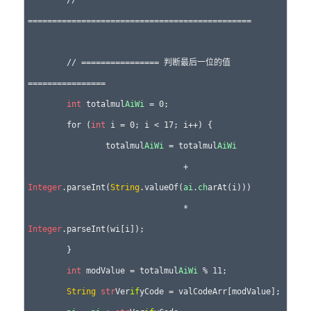
==============================================

	// ================ 判断最后一位的值 
================

int
 totalmul
Ai
Wi
 = 0;

	for (
int
 i = 0; i < 17; i++) {

		totalmul
Ai
Wi
 = totalmul
Ai
Wi
				+ 
Integer
.parseInt(
String
.valueOf(
ai
.
ch
arAt(i)))

				* 
Integer
.parseInt(wi[i]);

	}

int
 modValue = totalmul
Ai
Wi
 % 11;

String
str
Ver
if
yCode = valCodeArr[modValue];
