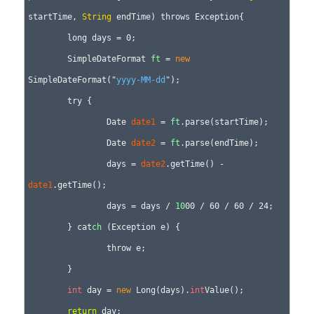
startTime, 
String
 endTime) throws Exception{

	long days = 0;

	SimpleDateFormat 
ft
 = 
new
SimpleDateFormat("
yyyy-MM-dd
");

	try {

		Date 
date1
 = 
ft
.parse(startTime);

		Date 
date2
 = 
ft
.parse(endTime);

		days = 
date2
.getTime() - 
date1
.getTime();

		days = days / 
10
00 / 60 / 60 / 24;

	} cat
ch
 (Exception e) {

		throw e;

	}

int
 day = 
new
 Long(days).
int
Value();

return
 day;
