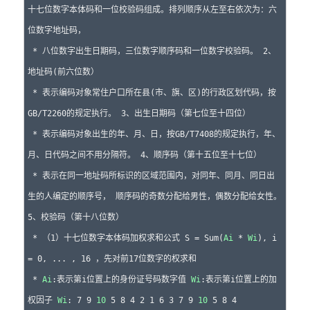
十七位数字本体码和一位校验码组成。排列顺序从左至右依次为：六
位数字地址码，

 * 八位数字出生日期码，三位数字顺序码和一位数字校验码。 2、
地址码(前六位数）

 * 表示编码对象常住户口所在县(市、旗、区)的行政区划代码，按
GB/T2260的规定执行。 3、出生日期码（第七位至十四位）

 * 表示编码对象出生的年、月、日，按GB/T7408的规定执行，年、
月、日代码之间不用分隔符。 4、顺序码（第十五位至十七位）

 * 表示在同一地址码所标识的区域范围内，对同年、同月、同日出
生的人编定的顺序号， 顺序码的奇数分配给男性，偶数分配给女性。 
5、校验码（第十八位数）

 * （1）十七位数字本体码加权求和公式 S = Sum(
Ai
 * 
Wi
), i 
= 0, ... , 16 ，先对前17位数字的权求和

 * 
Ai
:表示第i位置上的身份证号码数字值 
Wi
:表示第i位置上的加
权因子 
Wi
: 7 9 
10
 5 8 4 2 1 6 3 7 9 
10
 5 8 4
