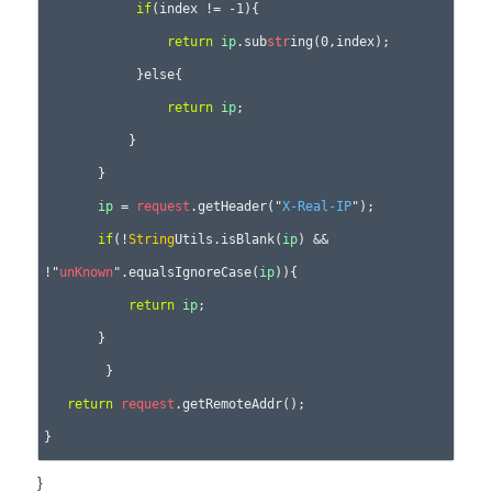
if
(index != -1){

return
ip
.sub
str
ing(0,index);

            }else{

return
ip
;

           }

       }

ip
 = 
request
.getHeader("
X-Real-IP
");

if
(!
String
Utils.isBlank(
ip
) && 
!"
unKnown
".equalsIgnoreCase(
ip
)){

return
ip
;

       }

	}

return
request
.getRemoteAddr();

}