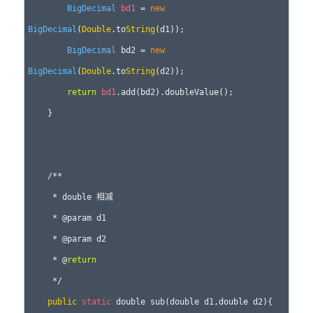
BigDecimal
bd1
 = 
new
BigDecimal
(
Double
.to
String
(d1)); 

BigDecimal
 bd2 = 
new
BigDecimal
(
Double
.to
String
(d2)); 

return
bd1
.add(bd2).doubleValue(); 

    } 

    /** 

     * double 相减 

     * @param d1 

     * @param d2 

     * @
return
     */ 

public
static
 double sub(double d1,double d2){ 
