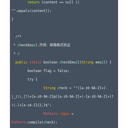
return
 (content == null || 
"".equals(content));

}

  /**

 * 
ch
eckEm
ai
l,作用：邮箱格式验证

 * /   

public
static
 boolean 
ch
eckEm
ai
l(
String
 em
ai
l) {

	boolean flag = false;

	try {

String
ch
eck = "^([a-z0-9A-Z]+[-
|_|\\.]?)+[a-z0-9A-Z]@([a-z0-9A-Z]+(-[a-z0-9A-Z]+)?
\\.)+[a-zA-Z]{2,}$";

Pattern
regex
 = 
Pattern
.compile(
ch
eck);
