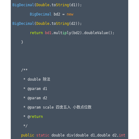
BigDecimal
(
Double
.to
String
(d1)); 

BigDecimal
 bd2 = 
new
BigDecimal
(
Double
.to
String
(d2)); 

return
bd1
.mult
ip
ly(bd2).doubleValue(); 

    } 

    /** 

     * double 除法 

     * @param d1 

     * @param d2 

     * @param scale 四舍五入 小数点位数 

     * @
return
     */ 

public
static
 double div(double d1,double d2,
int