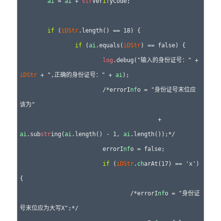
ai
 = 
ai
 + 
str
Ver
if
yCode;

if
 (
iDStr
.length() == 18) {

if
 (
ai
.equals(
iDStr
) == false) {

log
.debug("输入的身份证号：" + 
iDStr
 + ",正确的身份证号：" + 
ai
);

			/*errorI
nf
o = "身份证号末位应
该为"

					+ 
ai
.sub
str
ing(
ai
.length() - 1, 
ai
.length());*/

			errorI
nf
o = false;

if
 (
iDStr
.
ch
arAt(17) == 'x') 
{

				/*errorI
nf
o = "身份证
号末位应为大写X";*/
