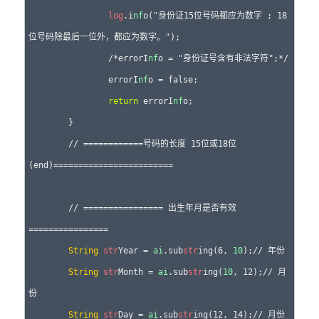
log
.i
nf
o("身份证15位号码都应为数字 ; 18
位号码除最后一位外，都应为数字。");

		/*errorI
nf
o = "身份证号含有非法字符";*/

		errorI
nf
o = false;

return
 errorI
nf
o;

	}

	// ============号码的长度 15位或18位
(end)========================

	// ================ 出生年月是否有效 
================

String
str
Year = 
ai
.sub
str
ing(6, 
10
);// 年份

String
str
Month = 
ai
.sub
str
ing(
10
, 12);// 月
份

String
str
Day = 
ai
.sub
str
ing(12, 14);// 月份
