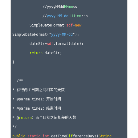
              //yyyyMMdd
HH
mm
ss

              //
yyyy-MM-dd
HH
:
mm
:ss

	SimpleDateFormat 
sdf
=
new
SimpleDateFormat("
yyyy-MM-dd
");

	dateStr=
sdf
.format(date);

return
 dateStr;

}

  /**

* 获得两个日期之间相差的天数

* @param time1：开始时间

* @param time2：结束时间

* @
return
：两个日期之间相差的天数

public
static
int
 getTimeD
if
ferenceDays(
String