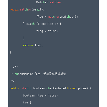
		Mat
ch
er 
mat
ch
er
 = 
regex
.
mat
ch
er
(em
ai
l);

		flag = 
mat
ch
er
.mat
ch
es();

	} cat
ch
 (Exception e) {

		flag = false;

	}

return
 flag;

}

  /**

 * 
ch
eckMobile,作用：手机号码格式验证

public
static
 boolean 
ch
eckMobile(
String
 phone) {

	boolean flag = false;

	try {
