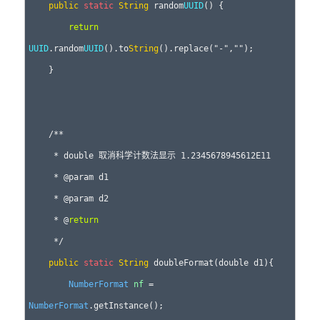
public
static
String
 random
UUID
() {

return
UUID
.random
UUID
().to
String
().replace("-","");  

    }

    /** 

     * double 取消科学计数法显示 1.2345678945612E11

     * @param d1 

     * @param d2 

     * @
return
     */ 

public
static
String
 doubleFormat(double d1){ 

NumberFormat
nf
 = 
NumberFormat
.getInstance();
