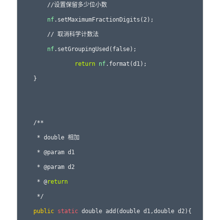
        //设置保留多少位小数

nf
.setMaximumFractionDigits(2);

        // 取消科学计数法

nf
.setGroupingUsed(false);

return
nf
.format(d1);

    } 

    /** 

     * double 相加 

     * @param d1 

     * @param d2 

     * @
return
     */ 

public
static
 double add(double d1,double d2){ 
