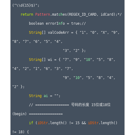
(^\\d{15}$)";

return
Pattern
.mat
ch
es(REGEX_ID_CARD, idCard);*/

	boolean errorI
nf
o = true;// 

String
[] valCodeArr = { "1", "0", "X", "9", 
"8", "7", "6", "5", "4",

			"3", "2" };

String
[] wi = { "7", "9", "
10
", "5", "8", 
"4", "2", "1", "6", "3", "7",

			"9", "
10
", "5", "8", "4", 
"2" };

String
ai
 = "";

	// ================ 号码的长度 15位或18位
(begin) ================

if
 (
iDStr
.length() != 15 && 
iDStr
.length() 
!= 18) {
