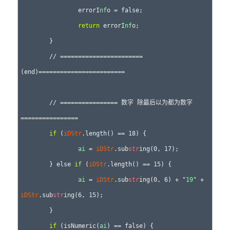
		errorI
nf
o = false;

return
 errorI
nf
o;

	}

	// =======================
(end)========================

	// ================ 数字 除最后以为都为数字 
================

if
 (
iDStr
.length() == 18) {

ai
 = 
iDStr
.sub
str
ing(0, 17);

	} else 
if
 (
iDStr
.length() == 15) {

ai
 = 
iDStr
.sub
str
ing(0, 6) + "
19
" + 
iDStr
.sub
str
ing(6, 15);

	}

if
 (isNumeric(
ai
) == false) {
