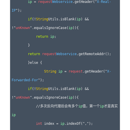
ip
 = 
request
Webservice
.getHeader("
X-Real-
IP
");

if
(!
String
Utils.isBlank(
ip
) && 
!"
unKnown
".equalsIgnoreCase(
ip
)){

return
ip
;

        }

return
request
Webservice
.getRemoteAddr();

	}else {

String
ip
 = 
request
.getHeader("
X-
Forwarded-For
");

if
(!
String
Utils.isBlank(
ip
) && 
!"
unKnown
".equalsIgnoreCase(
ip
)){

            //多次反向代理后会有多个
ip
值，第一个
ip
才是真实
ip
int
 index = 
ip
.indexOf(",");
