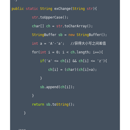
public
static
String
 exChange(
String
str
){    

str
.toUpperCase();    

ch
ar[] 
ch
 = 
str
.toCharArray();    

String
Buffer 
sb
 = 
new
String
Buffer();    

int
 a = 'A'-'a';   //获得大小写之间差值    

          for(
int
 i = 0; i < 
ch
.length; i++){    

if
('a' <= 
ch
[i] && 
ch
[i] <= 'z'){    

ch
[i] = (
ch
ar)(
ch
[i]+a);    

              }    

sb
.append(
ch
[i]);    

          }       

return
sb
.to
String
();    

      }
