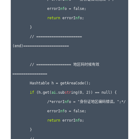
		errorI
nf
o = false;

return
 errorI
nf
o;

	}

	// =====================
(end)=====================

	// ================ 地区码时候有效 
================

	Hashtable h = getAreaCode();

if
 (h.get(
ai
.sub
str
ing(0, 2)) == null) {

		/*errorI
nf
o = "身份证地区编码错误。";*/

		errorI
nf
o = false;

return
 errorI
nf
o;

	}

	// 