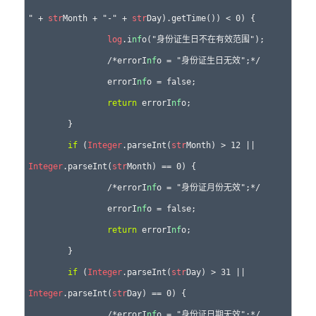
" + 
str
Month + "-" + 
str
Day).getTime()) < 0) {

log
.i
nf
o("身份证生日不在有效范围");

		/*errorI
nf
o = "身份证生日无效";*/

		errorI
nf
o = false;

return
 errorI
nf
o;

	}

if
 (
Integer
.parseInt(
str
Month) > 12 || 
Integer
.parseInt(
str
Month) == 0) {

		/*errorI
nf
o = "身份证月份无效";*/

		errorI
nf
o = false;

return
 errorI
nf
o;

	}

if
 (
Integer
.parseInt(
str
Day) > 31 || 
Integer
.parseInt(
str
Day) == 0) {

		/*errorI
nf
o = "身份证日期无效";*/
