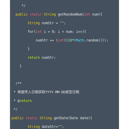
     */

public
static
String
 getRandomNum(
int
 num){

String
 numStr = "";

        for(
int
 i = 0; i < num; i++){

            numStr += (
int
)(
10
*(
Math
.random()));

        }

return
 numStr;

    }

  /**

 * 根据传入日期获取YYYY-MM-DD类型日期

 * @
return
public
static
String
 getDate(Date date){

String
 dateStr="";
