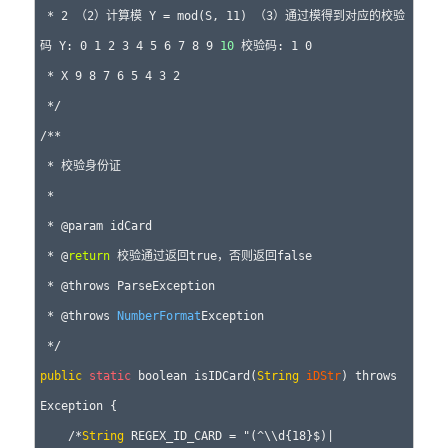
 * 2 （2）计算模 Y = mod(S, 11) （3）通过模得到对应的校验
码 Y: 0 1 2 3 4 5 6 7 8 9 
10
 校验码: 1 0

 * X 9 8 7 6 5 4 3 2

 */

/**

 * 校验身份证

 *

 * @param idCard

 * @
return
 校验通过返回true，否则返回false

 * @throws ParseException 

 * @throws 
NumberFormat
Exception 

public
static
 boolean isIDCard(
String
iDStr
) throws 
Exception {

    /*
String
 REGEX_ID_CARD = "(^\\d{18}$)|