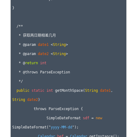
}

  /**

   * 获取两日期相差几月 

   * @param 
date1
 <
String
>

   * @param 
date2
 <
String
>

   * @
return
int
   * @throws ParseException

   */

public
static
int
 getMonthSpace(
String
date1
, 
String
date2
)

          throws ParseException {

        	SimpleDateFormat 
sdf
 = 
new
SimpleDateFormat("
yyyy-MM-dd
");

Calendar
bef
 = 
Calendar
.getInstance();
