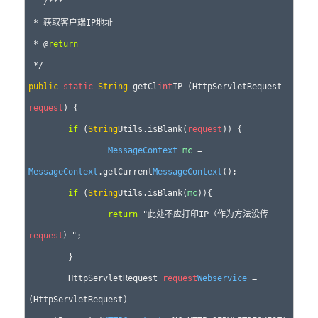
   /***

 * 获取客户端IP地址

 * @
return
public
static
String
 getCl
int
IP (HttpServletRequest 
request
) {

if
 (
String
Utils.isBlank(
request
)) {

MessageContext
mc
 = 
MessageContext
.getCurrent
MessageContext
();

if
 (
String
Utils.isBlank(
mc
)){

return
 "此处不应打印IP（作为方法没传
request
）";

    	}

    	HttpServletRequest 
request
Webservice
 = 
(HttpServletRequest) 