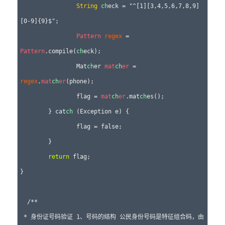
String
ch
eck = "^[1][3,4,5,6,7,8,9]
[0-9]{9}$";

Pattern
regex
 = 
Pattern
.compile(
ch
eck);

		Mat
ch
er 
mat
ch
er
 = 
regex
.
mat
ch
er
(phone);

		flag = 
mat
ch
er
.mat
ch
es();

	} cat
ch
 (Exception e) {

		flag = false;

	}

return
 flag;

}

  /**

 * 身份证号码验证 1、号码的结构 公民身份号码是特征组合码，由