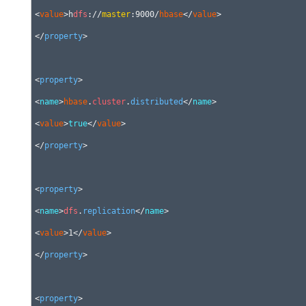
<
value
>h
dfs
://
master
:9000/
hbase
</
value
>

</
property
>

<
property
>

<
name
>
hbase
.
cluster
.
distributed
</
name
>

<
value
>
true
</
value
>

</
property
>

<
property
>

<
name
>
dfs
.
replication
</
name
>

<
value
>1</
value
>

</
property
>

<
property
>
