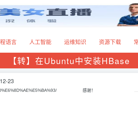
程语言
人工智能
运维知识
资源下载
【转】在Ubuntu中安装HBase
12-23
6%95%B0%E6%8D%AE%E5%BA%93/ 感谢！