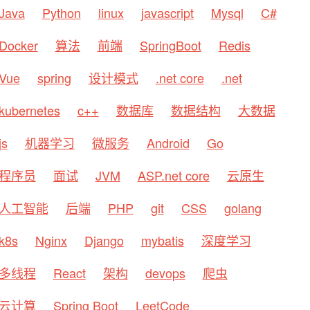
Java
Python
linux
javascript
Mysql
C#
Docker
算法
前端
SpringBoot
Redis
Vue
spring
设计模式
.net core
.net
kubernetes
c++
数据库
数据结构
大数据
js
机器学习
微服务
Android
Go
程序员
面试
JVM
ASP.net core
云原生
人工智能
后端
PHP
git
CSS
golang
k8s
Nginx
Django
mybatis
深度学习
多线程
React
架构
devops
爬虫
云计算
Spring Boot
LeetCode