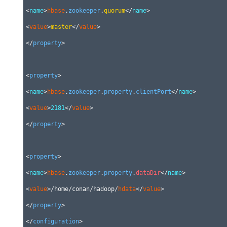
<
name
>
hbase
.
zookeeper
.
quorum
</
name
>

<
value
>
master
</
value
>

</
property
>

<
property
>

<
name
>
hbase
.
zookeeper
.
property
.
clientPort
</
name
>

<
value
>
2181
</
value
>

</
property
>

<
property
>

<
name
>
hbase
.
zookeeper
.
property
.
dataDir
</
name
>

<
value
>/home/conan/hadoop/
hdata
</
value
>

</
property
>

</
configuration