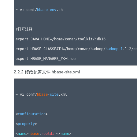
~ vi conf/
hbase-env
.sh

#打开注释

export JAVA_HOME=/home/conan/toolkit/jdk16

export HBASE_CLASSPATH=/home/conan/hadoop/
hadoop-1
.1.2/co
2.2.2 修改配置文件 hbase-site.xml
~ vi conf/
hbase
-site
.xml

<
configuration
>

<
property
>

<
name
>
hbase
.
rootdir
</
name
>
