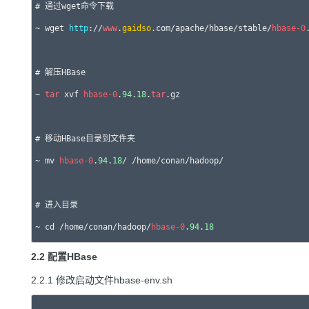
# 通过wget命令下载

~ wget 
http
://
www
.
gaidso
.com/apache/hbase/stable/
hbase-0
# 解压HBase

~ 
tar
 xvf 
hbase-0
.
94
.
18
.
tar
.gz

# 移动HBase目录到文件夹

~ mv 
hbase-0
.
94
.
18
/ /home/conan/hadoop/

# 进入目录

~ cd /home/conan/hadoop/
hbase-0
.
94
.
18
2.2 配置HBase
2.2.1 修改启动文件hbase-env.sh